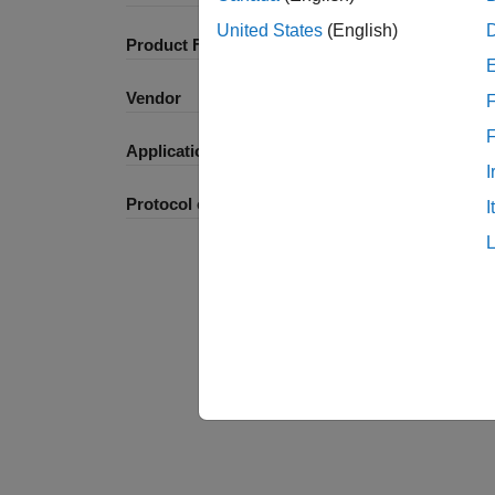
United States
(English)
Product Family and Category
Vendor
F
Application
I
Protocol or Standard
I