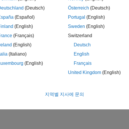
Deutschland
(Deutsch)
Österreich
(Deutsch)
España
(Español)
Portugal
(English)
inland
(English)
Sweden
(English)
France
(Français)
Switzerland
reland
(English)
Deutsch
talia
(Italiano)
English
Luxembourg
(English)
Français
United Kingdom
(English)
지역별 지사에 문의