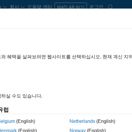
습
회사
도움말 센터
로그인
MATLAB 받기
rdware Support
트와 혜택을 살펴보려면 웹사이트를 선택하십시오. 현재 계신 지
Search Hardware Support
Find integrated hardware solutions with MATLAB and Simulink.
하실 수도 있습니다.
유럽
Belgium
(English)
Netherlands
(English)
Denmark
(English)
Norway
(English)