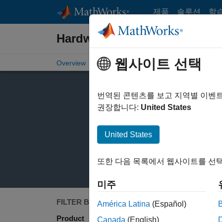
콘텐츠로 바로 가기
제품
솔루션
학
Hardware Support
웹사이트 선택
Overview
Search Hardware Support
Request Ha
번역된 콘텐츠를 보고 지역별 이벤
권장합니다:
United States
United States
또한 다음 목록에서 웹사이트를 선택
미주
FILTER BY
Search
América Latina
(Español)
Product
Canada
(English)