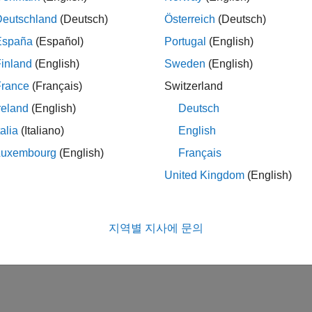
Deutschland
(Deutsch)
Österreich
(Deutsch)
España
(Español)
Portugal
(English)
inland
(English)
Sweden
(English)
France
(Français)
Switzerland
reland
(English)
Deutsch
talia
(Italiano)
English
Luxembourg
(English)
Français
United Kingdom
(English)
지역별 지사에 문의