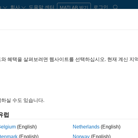
습
회사
도움말 센터
로그인
MATLAB 받기
rdware Support
트와 혜택을 살펴보려면 웹사이트를 선택하십시오. 현재 계신 지
Search Hardware Support
Find integrated hardware solutions with MATLAB and Simulink.
하실 수도 있습니다.
유럽
Belgium
(English)
Netherlands
(English)
Denmark
(English)
Norway
(English)