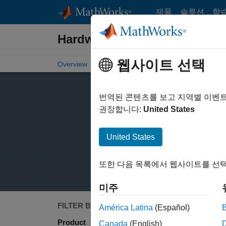
콘텐츠로 바로 가기
제품
솔루션
학
Hardware Support
웹사이트 선택
Overview
Search Hardware Support
Request Ha
번역된 콘텐츠를 보고 지역별 이벤
권장합니다:
United States
United States
또한 다음 목록에서 웹사이트를 선택
미주
FILTER BY
Search
América Latina
(Español)
Product
Canada
(English)