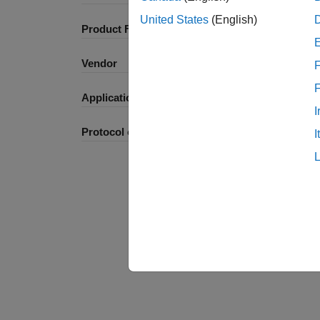
United States
(English)
Product Family and Category
Vendor
F
Application
I
Protocol or Standard
I