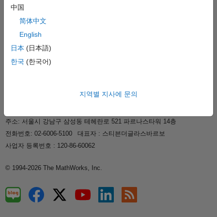
지원
中国
회사 정보
简体中文
English
日本
(日本語)
웹사이트 선택
한국
한국
(한국어)
신뢰 센터
등록 상표
개인정보 취급방침
불법 복제 방지
지역별 지사에 문의
애플리케이션 상태
문의하기
매스웍스코리아 유한회사
주소: 서울시 강남구 삼성동 테헤란로 521 파르나스타워 14층
전화번호: 02-6006-5100
대표자 : 스티븐더글라스바르보
사업자 등록번호 : 120-86-60062
© 1994-2026 The MathWorks, Inc.