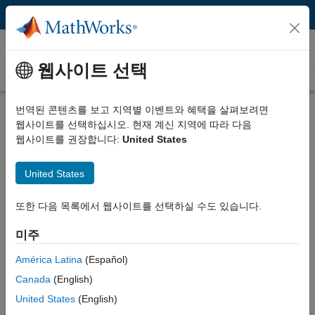
콘텐츠로 바로 가기
비디오
웹사이트 선택
Videos Home
Search
Play
Vi
2:19
번역된 콘텐츠를 보고 지역별 이벤트와 혜택을 살펴보려면
웹사이트를 선택하십시오. 현재 계신 지역에 따라 다음
Description
웹사이트를 권장합니다:
United States
Video
What Is Polyspace Code Prover?
United States
Published: 5 Aug 2026
또한 다음 목록에서 웹사이트를 선택하실 수도 있습니다.
미주
Full Transcript
América Latina
(Español)
Canada
(English)
Related Resources
United States
(English)