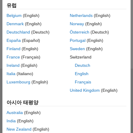
Feedback
유럽
UP NEXT
Belgium
(English)
Netherlands
(English)
RELATED VIDEOS
Denmark
(English)
Norway
(English)
View more related videos
Deutschland
(Deutsch)
Österreich
(Deutsch)
España
(Español)
Portugal
(English)
Finland
(English)
Sweden
(English)
France
(Français)
Switzerland
Ireland
(English)
Deutsch
Italia
(Italiano)
English
MathWorks
Luxembourg
(English)
Français
Accelerating the pace of engineering and science
United Kingdom
(English)
제품 소개
아시아 태평양
다운로드 및 구매
Australia
(English)
India
(English)
사용 방법
New Zealand
(English)