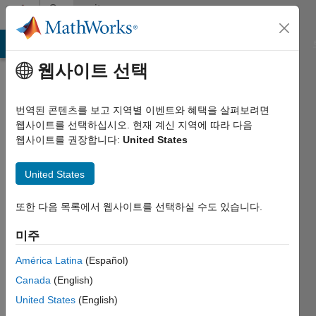
콘텐츠로 바로 가기
Community
Profile
MATLAB Answers
File Exchange
Cody
AI Chat Playground
웹사이트 선택
번역된 콘텐츠를 보고 지역별 이벤트와 혜택을 살펴보려면
웹사이트를 선택하십시오. 현재 계신 지역에 따라 다음
웹사이트를 권장합니다:
United States
Stephan
United States
Koschel
Last
또한 다음 목록에서 웹사이트를 선택하실 수도 있습니다.
seen:
거의 5년
미주
전
América Latina
(Español)
|
2020년부터
Canada
(English)
활동
United States
(English)