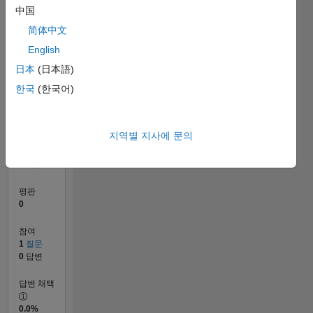
中国
简体中文
English
0
04/20
12/20
08/21
04/22
12/22
08/23
04/24
12/24
08/25
04/26
01/21
10/21
07/22
04/23
01/24
10/24
07/25
03/21
02/22
01/23
12/23
11/24
10/25
L
日本
(日本語)
타임라인
한국
(한국어)
순위
지역별 지사에 문의
269,385
of
302,031
평판
0
참여
1
질문
0
답변
답변 채택
0.0%