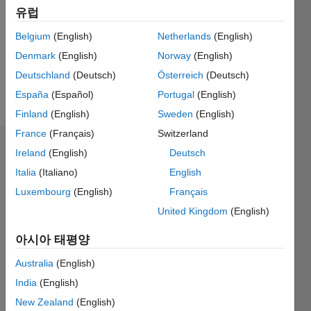
Followers:
유럽
0
Following:
Belgium
(English)
Netherlands
(English)
0
Denmark
(English)
Norway
(English)
Deutschland
(Deutsch)
Österreich
(Deutsch)
Follow
España
(Español)
Portugal
(English)
Finland
(English)
Sweden
(English)
France
(Français)
Switzerland
대시보드
Ireland
(English)
Deutsch
Italia
(Italiano)
English
통계
Luxembourg
(English)
Français
M…
United Kingdom
(English)
아시아 태평양
-2
-1
3
2
Australia
(English)
India
(English)
참여
L
1
New Zealand
(English)