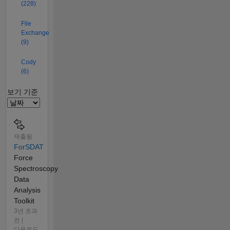
(228)
File
Exchange
(9)
Cody
(6)
Filter2
보기 기준
제출됨
ForSDAT
Force
Spectroscopy
Data
Analysis
Toolkit
3년 초과
전 |
다운로드