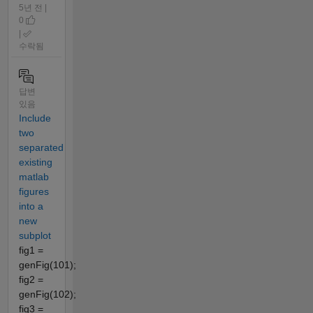
5년 전 |
0
|
수락됨
답변
있음
Include
two
separated
existing
matlab
figures
into a
new
subplot
fig1 =
genFig(101);
fig2 =
genFig(102);
fig3 =