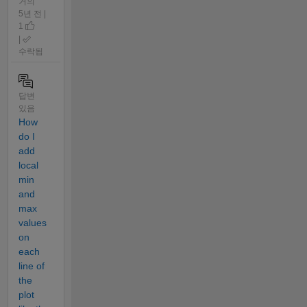
거의
5년 전 |
1
|
수락됨
답변
있음
How
do I
add
local
min
and
max
values
on
each
line of
the
plot