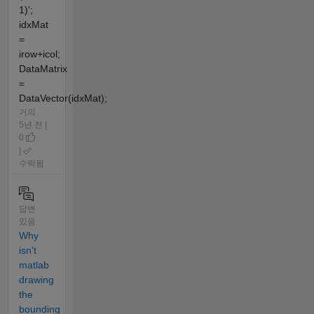
1)';
idxMat
=
irow+icol;
DataMatrix
=
DataVector(idxMat);
거의
5년 전 |
0
|
수락됨
답변
있음
Why
isn't
matlab
drawing
the
bounding