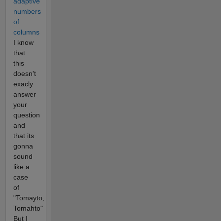
adaptive
numbers
of
columns
I know
that
this
doesn't
exacly
answer
your
question
and
that its
gonna
sound
like a
case
of
"Tomayto,
Tomahto"
But I