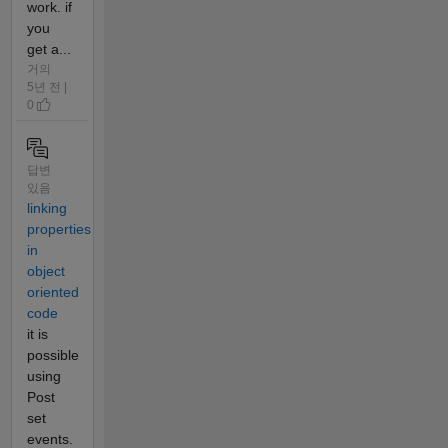
work. if
you
get a...
거의
5년 전 |
0
답변
있음
linking
properties
in
object
oriented
code
it is
possible
using
Post
set
events.