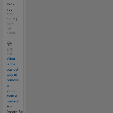
think
you...
거의
5년 전 |
0
|
수락됨
답변
있음
What
is the
easiest
way to
remove
a
vector
from a
matrix?
A =
[magic(5);