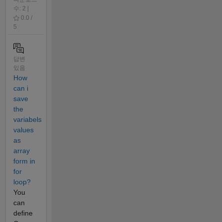
수: 2 |
0.0 /
5
답변
있음
How
can i
save
the
variabels
values
as
array
form in
for
loop?
You
can
define