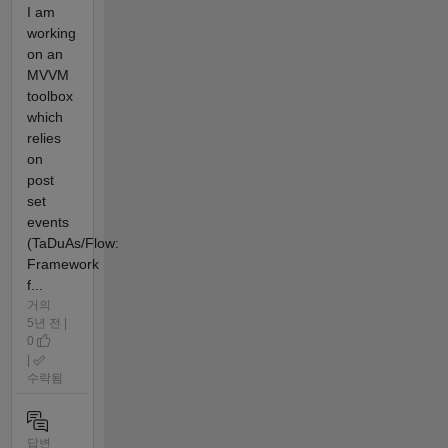
I am
working
on an
MVVM
toolbox
which
relies
on
post
set
events
(TaDuAs/Flow:
Framework
f...
거의
5년 전 |
0
|
수락됨
답변