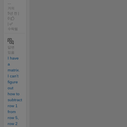
...
거의
5년 전 |
0
|
수락됨
답변
있음
I have
a
matrix.
I can't
figure
out
how to
subtract
row 1
from
row 5,
row 2