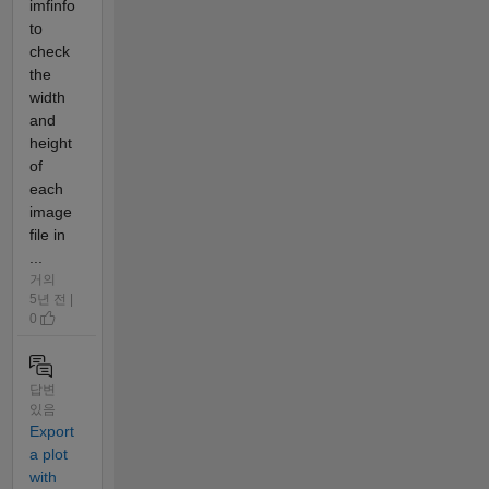
imfinfo
to
check
the
width
and
height
of
each
image
file in
...
거의
5년 전 |
0
답변
있음
Export
a plot
with