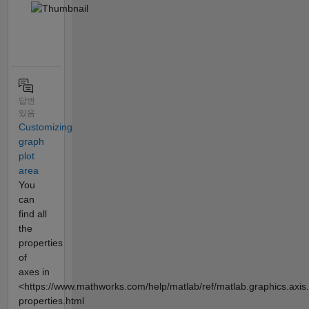
답변
있음
Customizing
graph
plot
area
You
can
find all
the
properties
of
axes in
<https://www.mathworks.com/help/matlab/ref/matlab.graphics.axis
properties.html