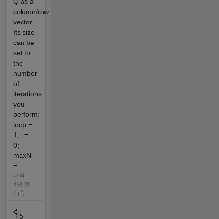
Q as a
column/row
vector.
Its size
can be
set to
the
number
of
iterations
you
perform:
loop =
1; i =
0;
maxN
=...
대략
4년 전 |
0