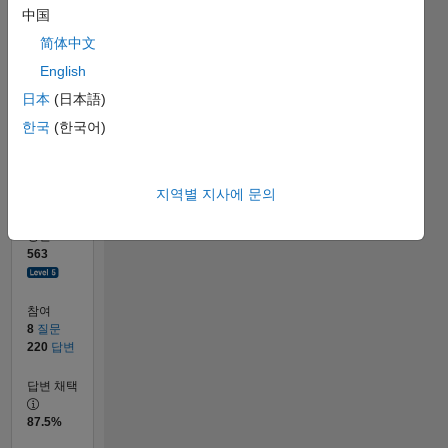
10
中国
0
简体中文
10/18
08/19
06/20
04/21
02/22
12/22
10/23
08/24
06/25
04/26
09/19
08/20
07/21
06/22
05/23
04/24
03/25
02/26
11/19
12/20
01/22
02/23
03/24
04/25
05/26
L
English
타임라인
日本
(日本語)
한국
(한국어)
순위
196
of
지역별 지사에 문의
302,028
평판
563
참여
8
질문
220
답변
답변 채택
87.5%