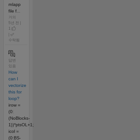
mlapp
file f...
거의
5년 전 |
1
|
수락됨
답변
있음
How
can I
vectorize
this for
loop?
irow =
(0:
(NoBlocks-
1))*ptsOL+1;
icol =
(0:BS-