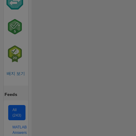
배지 보기
Feeds
All
(243)
MATLAB
Answers