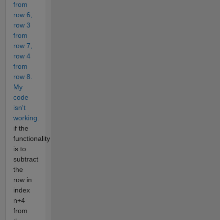
from
row 6,
row 3
from
row 7,
row 4
from
row 8.
My
code
isn't
working.
if the
functionality
is to
subtract
the
row in
index
n+4
from