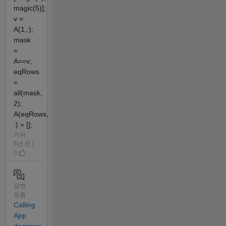
magic(5)];
v =
A(1,:);
mask
=
A==v;
eqRows
=
all(mask,
2);
A(eqRows,
:) = [];
거의
5년 전 |
0
답변
있음
Calling
App
designer