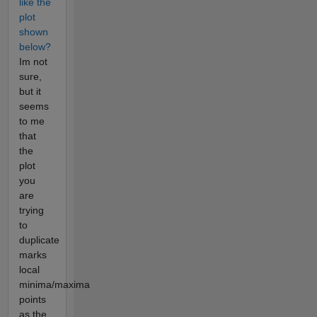
like the
plot
shown
below?
Im not
sure,
but it
seems
to me
that
the
plot
you
are
trying
to
duplicate
marks
local
minima/maxima
points
as the