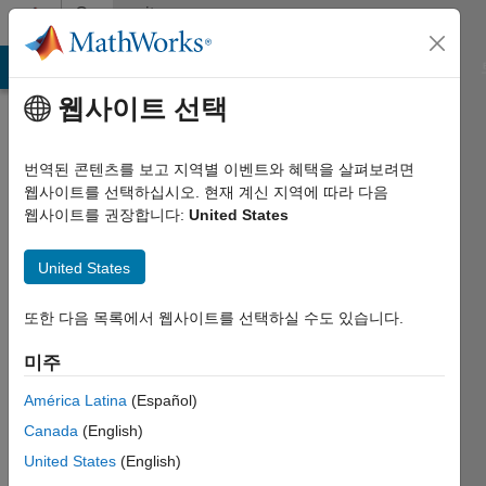
콘텐츠로 바로 가기
Community
Profile
MATLAB Answers
File Exchange
Cody
AI Chat Playground
웹사이트 선택
번역된 콘텐츠를 보고 지역별 이벤트와 혜택을 살펴보려면
웹사이트를 선택하십시오. 현재 계신 지역에 따라 다음
웹사이트를 권장합니다:
United States
TADA
United States
Last
seen:
대략 2년
또한 다음 목록에서 웹사이트를 선택하실 수도 있습니다.
전
미주
|
2018년부터
América Latina
(Español)
활동
Canada
(English)
Followers:
United States
(English)
0