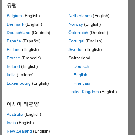
Following:
유럽
0
Belgium
(English)
Netherlands
(English)
Denmark
(English)
Norway
(English)
Follow
Deutschland
(Deutsch)
Österreich
(Deutsch)
España
(Español)
Portugal
(English)
Finland
(English)
Sweden
(English)
대시보드
France
(Français)
Switzerland
Ireland
(English)
Deutsch
통계
Italia
(Italiano)
English
M…
All
Luxembourg
(English)
Français
F…
United Kingdom
(English)
C…
아시아 태평양
-10
-20
15
25
35
60
50
-5
5
Australia
(English)
40
30
India
(English)
참여
10
20
New Zealand
(English)