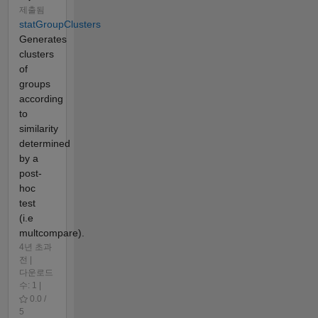
제출됨
statGroupClusters
Generates
clusters
of
groups
according
to
similarity
determined
by a
post-
hoc
test
(i.e
multcompare).
4년 초과
전 |
다운로드
수: 1 |
0.0 /
5