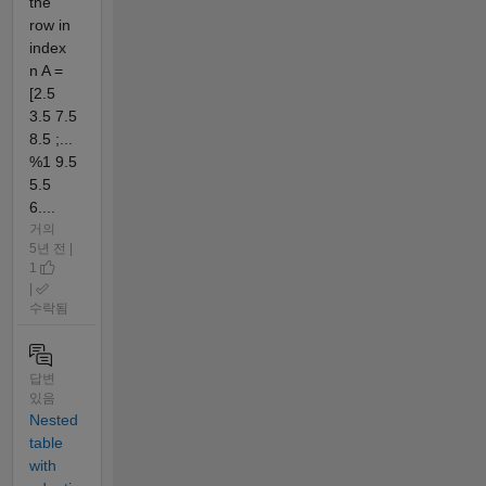
the
row in
index
n A =
[2.5
3.5 7.5
8.5 ;...
%1 9.5
5.5
6....
거의
5년 전 |
1
|
수락됨
답변
있음
Nested
table
with