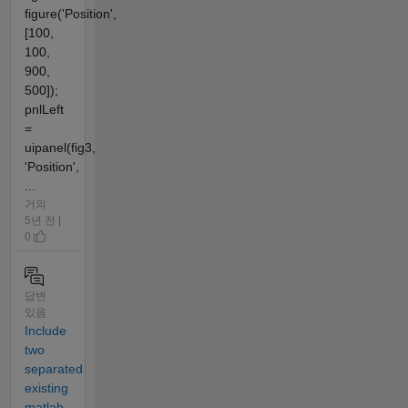
figure('Position',
[100,
100,
900,
500]);
pnlLeft
=
uipanel(fig3,
'Position',
...
거의
5년 전 |
0
답변
있음
Include
two
separated
existing
matlab