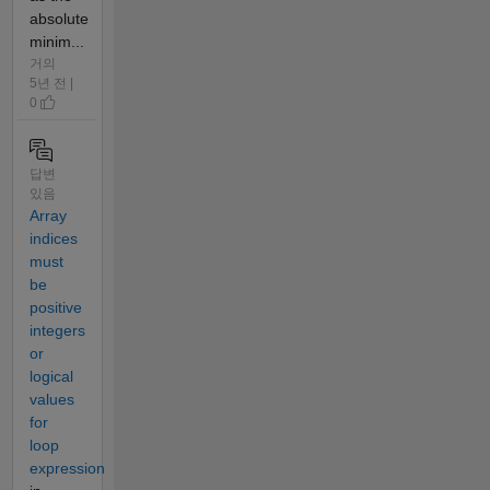
absolute
minim...
거의
5년 전 |
0
답변
있음
Array
indices
must
be
positive
integers
or
logical
values
for
loop
expression