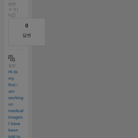
답변
수: 0 |
0
0
답변
질문
Hi its
my
first i
am
working
on
medical
images.
I have
been
told to