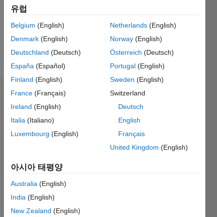
0
유럽
Following:
0
Belgium
(English)
Netherlands
(English)
Denmark
(English)
Norway
(English)
Deutschland
(Deutsch)
Österreich
(Deutsch)
Follow
España
(Español)
Portugal
(English)
Finland
(English)
Sweden
(English)
France
(Français)
Switzerland
대시보드
Ireland
(English)
Deutsch
통계
Italia
(Italiano)
English
Luxembourg
(English)
Français
M…
United Kingdom
(English)
-2
-1
3
2
아시아 태평양
Australia
(English)
India
(English)
참여
L
1
New Zealand
(English)