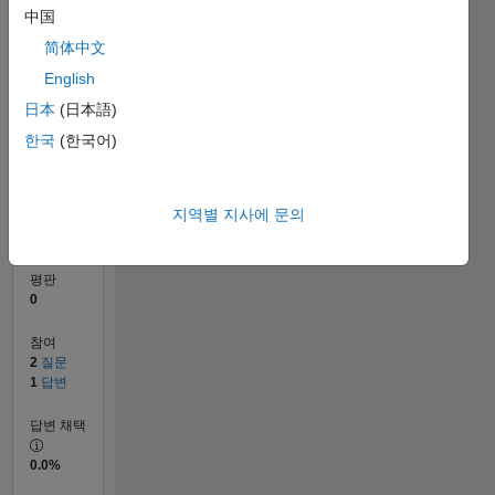
中国
简体中文
0
06/16
07/17
08/18
09/19
10/20
11/21
12/22
01/24
02/25
03/26
09/17
12/18
03/20
06/21
09/22
12/23
03/25
06/26
11/17
04/19
09/20
02/22
07/23
12/24
05/26
L
English
타임라인
日本
(日本語)
한국
(한국어)
순위
226,915
지역별 지사에 문의
of
302,025
평판
0
참여
2
질문
1
답변
답변 채택
0.0%