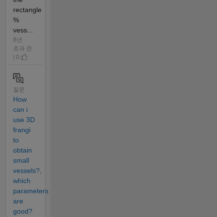
rectangle
%
vess...
8년
초과 전
| 0
질문
How
can i
use 3D
frangi
to
obtain
small
vessels?,
which
parameters
are
good?