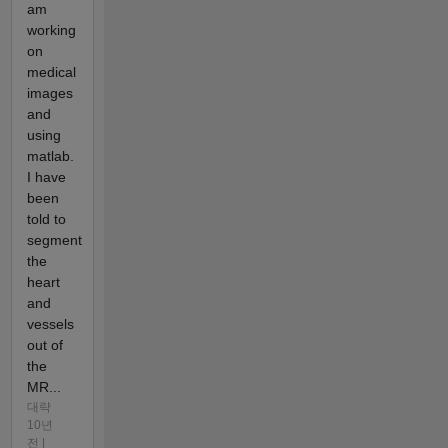
am
working
on
medical
images
and
using
matlab.
I have
been
told to
segment
the
heart
and
vessels
out of
the
MR...
대략
10년
전 |