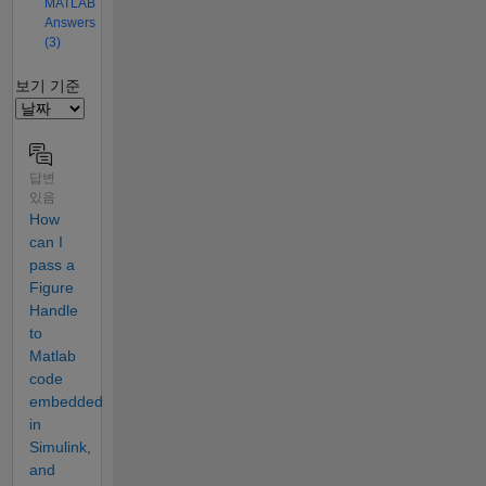
MATLAB
Answers
(3)
Filter2
보기 기준
답변
있음
How
can I
pass a
Figure
Handle
to
Matlab
code
embedded
in
Simulink,
and