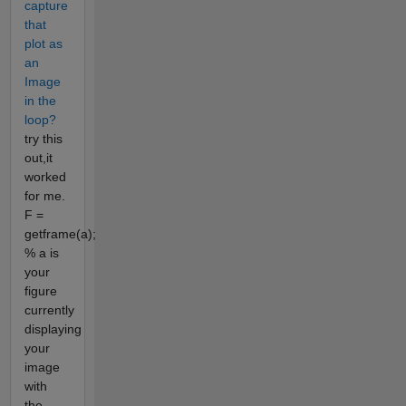
capture
that
plot as
an
Image
in the
loop?
try this
out,it
worked
for me.
F =
getframe(a);
% a is
your
figure
currently
displaying
your
image
with
the