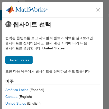
콘텐츠로 바로 가기
Community
Profile
MATLAB Answers
File Exchange
Cody
AI Chat Playground
웹사이트 선택
번역된 콘텐츠를 보고 지역별 이벤트와 혜택을 살펴보려면
웹사이트를 선택하십시오. 현재 계신 지역에 따라 다음
웹사이트를 권장합니다:
United States
Faiza
United States
Bukenya
Last
또한 다음 목록에서 웹사이트를 선택하실 수도 있습니다.
seen: 3년
초과 전
미주
|
América Latina
(Español)
2016년부터
활동
Canada
(English)
United States
(English)
Followers: