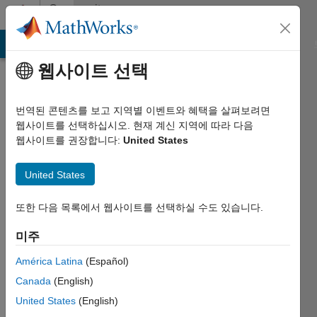
콘텐츠로 바로 가기
Community
Profile
MATLAB Answers
File Exchange
Cody
AI Chat Playground
웹사이트 선택
번역된 콘텐츠를 보고 지역별 이벤트와 혜택을 살펴보려면
웹사이트를 선택하십시오. 현재 계신 지역에 따라 다음
웹사이트를 권장합니다:
United States
PRAVEESH
United States
V V
2017년부터
또한 다음 목록에서 웹사이트를 선택하실 수도 있습니다.
활동
미주
Followers:
América Latina
(Español)
0
Following:
Canada
(English)
0
United States
(English)