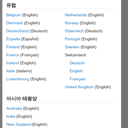
유럽
Follow
Belgium
(English)
Netherlands
(English)
메시지
Denmark
(English)
Norway
(English)
Deutschland
(Deutsch)
Österreich
(Deutsch)
España
(Español)
Portugal
(English)
추천
Finland
(English)
Sweden
(English)
France
(Français)
Switzerland
Please
login
to
Ireland
(English)
Deutsch
endorse
Italia
(Italiano)
English
this
Luxembourg
(English)
Français
person
in a skill
United Kingdom
(English)
아시아 태평양
Australia
(English)
India
(English)
New Zealand
(English)