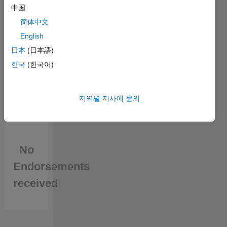
中国
in a skill
简体中文
English
日本
(日本語)
한국
(한국어)
지역별 지사에 문의
No
Endorsements
received