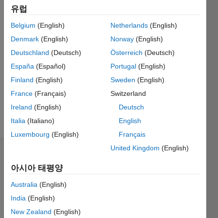
2018년부터
유럽
활동
Belgium
(English)
Netherlands
(English)
Followers:
Denmark
(English)
Norway
(English)
0
Deutschland
(Deutsch)
Österreich
(Deutsch)
Following:
0
España
(Español)
Portugal
(English)
Finland
(English)
Sweden
(English)
France
(Français)
Switzerland
Follow
Ireland
(English)
Deutsch
메시지
Italia
(Italiano)
English
Luxembourg
(English)
Français
United Kingdom
(English)
추천
아시아 태평양
Please
Australia
(English)
login
to
endorse
India
(English)
this
New Zealand
(English)
person