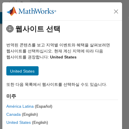
콘텐츠로 바로 가기
Community
Profile
MATLAB Answers
File Exchange
Cody
AI Chat Playground
웹사이트 선택
번역된 콘텐츠를 보고 지역별 이벤트와 혜택을 살펴보려면
웹사이트를 선택하십시오. 현재 계신 지역에 따라 다음
웹사이트를 권장합니다:
United States
rasool
United States
alturfi
Huazhong
또한 다음 목록에서 웹사이트를 선택하실 수도 있습니다.
University
미주
Of
Science
América Latina
(Español)
and
Canada
(English)
Technology
United States
(English)