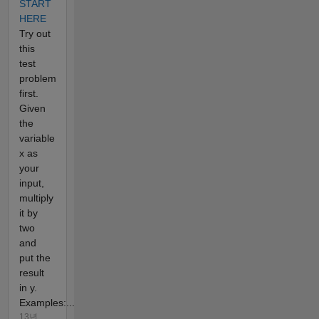
START
HERE
Try out
this
test
problem
first.
Given
the
variable
x as
your
input,
multiply
it by
two
and
put the
result
in y.
Examples:...
13년