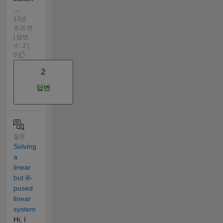
...
13년
초과 전
| 답변
수: 2 |
0
2
답변
질문
Solving
a
linear
but ill-
posed
linear
system
Hi, I