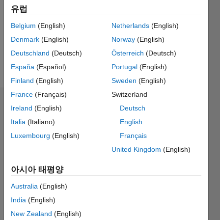
Following:
유럽
0
Belgium
(English)
Netherlands
(English)
Denmark
(English)
Norway
(English)
Follow
Deutschland
(Deutsch)
Österreich
(Deutsch)
메시지
España
(Español)
Portugal
(English)
Finland
(English)
Sweden
(English)
France
(Français)
Switzerland
대시보드
Ireland
(English)
Deutsch
Italia
(Italiano)
English
통계
Luxembourg
(English)
Français
M…
All
United Kingdom
(English)
C…
아시아 태평양
-2
-1
5
6
7
8
4
Australia
(English)
India
(English)
3
New Zealand
(English)
참여
L
2