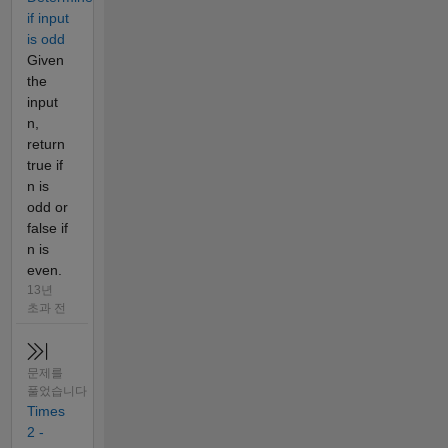
if input
is odd
Given
the
input
n,
return
true if
n is
odd or
false if
n is
even.
13년
초과 전
문제를
풀었습니다
Times
2 -