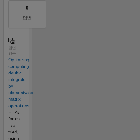
0
답변
답변
있음
Optimizing
computing
double
integrals
by
elementwise
matrix
operations
Hi, As
far as
I've
tried,
using