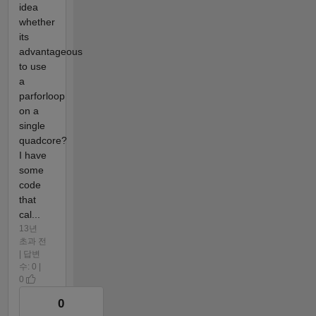
idea
whether
its
advantageous
to use
a
parforloop
on a
single
quadcore?
I have
some
code
that
cal...
13년
초과 전
| 답변
수: 0 |
0
0