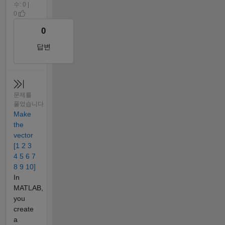
수: 0 |
0
0
답변
문제를
풀었습니다
Make
the
vector
[1 2 3
4 5 6 7
8 9 10]
In
MATLAB,
you
create
a