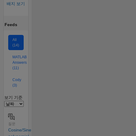
배지 보기
Feeds
All
(14)
MATLAB
Answers
(11)
Cody
(3)
Filter2
보기 기준
질문
Cosine/Sine