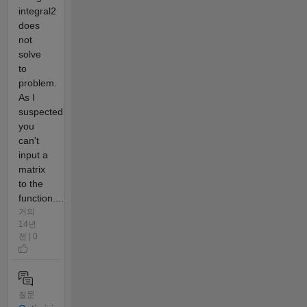
integral2
does
not
solve
to
problem.
As I
suspected
you
can't
input a
matrix
to the
function....
거의
14년
전 | 0
질문