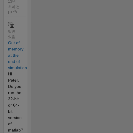
13년
초과 전
| 0
답변
있음
Out of
memory
at the
end of
simulation
Hi
Peter,
Do you
run the
32-bit
or 64-
bit
version
of
matlab?