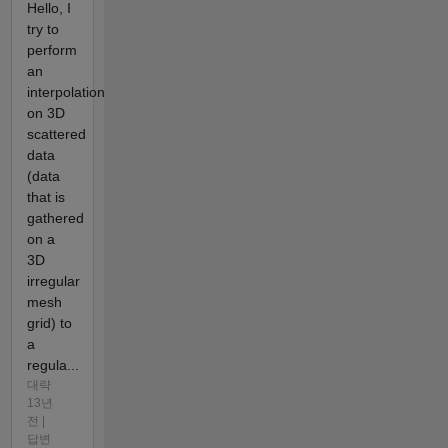
Hello, I
try to
perform
an
interpolation
on 3D
scattered
data
(data
that is
gathered
on a
3D
irregular
mesh
grid) to
a
regula...
대략
13년
전 |
답변