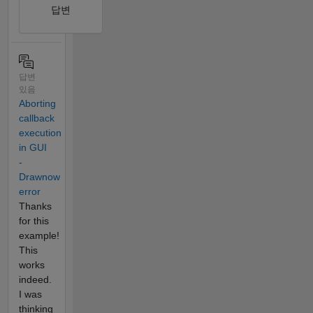
답변
답변
있음
Aborting
callback
execution
in GUI
-
Drawnow
error
Thanks
for this
example!
This
works
indeed.
I was
thinking