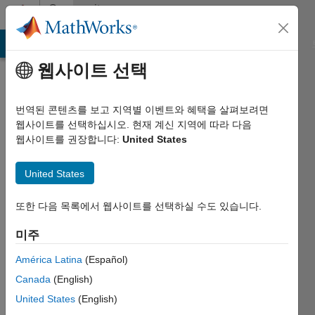
콘텐츠로 바로 가기
Community
Profile
MATLAB Answers
File Exchange
Cody
AI Chat Playground
웹사이트 선택
번역된 콘텐츠를 보고 지역별 이벤트와 혜택을 살펴보려면
웹사이트를 선택하십시오. 현재 계신 지역에 따라 다음
웹사이트를 권장합니다:
United States
Bart
United States
Boesman
KU
또한 다음 목록에서 웹사이트를 선택하실 수도 있습니다.
Leuven
미주
2012년부터
América Latina
(Español)
활동
Canada
(English)
Followers:
United States
(English)
0