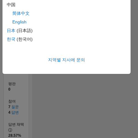
中国
1
简体中文
English
0
08/12
02/14
08/15
02/17
08/18
02/20
08/21
02/23
08/24
02/26
04/14
12/15
08/17
04/19
12/20
08/22
04/24
12/25
07/14
06/16
05/18
04/20
03/22
02/24
01/26
L
日本
(日本語)
타임라인
한국
(한국어)
순위
지역별 지사에 문의
119,688
of
302,031
평판
0
참여
7
질문
4
답변
답변 채택
28.57%