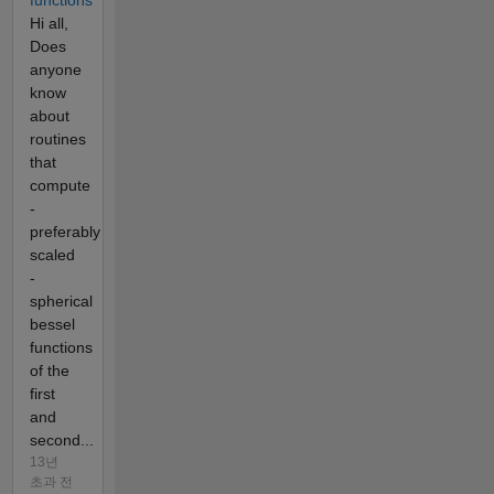
functions
Hi all,
Does
anyone
know
about
routines
that
compute
-
preferably
scaled
-
spherical
bessel
functions
of the
first
and
second...
13년
초과 전