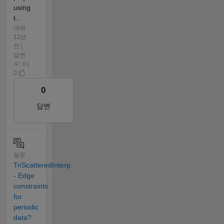
using
t...
대략
12년
전 |
답변
수: 0 |
0
0
답변
질문
TriScatteredInterp
- Edge
constraints
for
periodic
data?