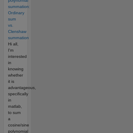
polynomial
summation:
Ordinary
sum
vs.
Clenshaw
summation
Hi all,
I'm
interested
in
knowing
whether
it is
advantageous,
specifically
in
matlab,
to sum
a
cosine/sine
polynomial