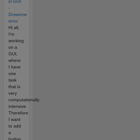
in GUI
-
Drawnow
error
Hi all,
I'm
working
on a
GUI,
where
I have
one
task
that is
very
computationally
intensive.
Therefore
I want
to add
a
button