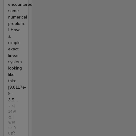
encountered
some
numerical
problem.
I Have
a
simple
exact
linear
system
looking
like
this:
[9.8117e-
9 -
3.5...
거의
14년
전 |
답변
수: 0 |
0