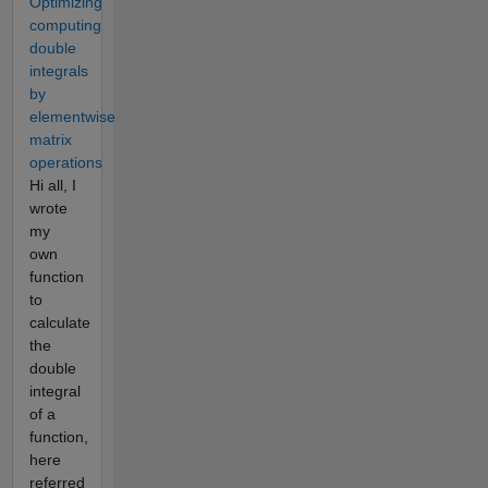
Optimizing
computing
double
integrals
by
elementwise
matrix
operations
Hi all, I
wrote
my
own
function
to
calculate
the
double
integral
of a
function,
here
referred