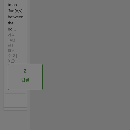
to as
'fun(x,y)'
between
the
bo...
거의
14년
전 |
답변
수: 2 |
0
2
답변