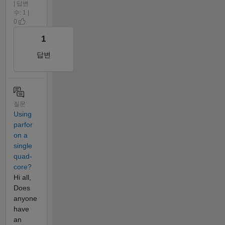
| 답변
수: 1 |
0
1
답변
질문
Using
parfor
on a
single
quad-
core?
Hi all,
Does
anyone
have
an