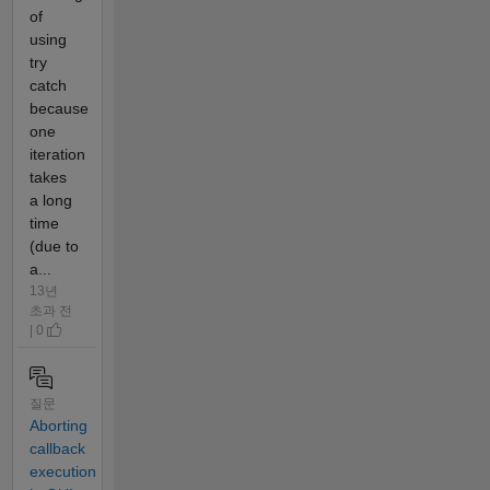
of
using
try
catch
because
one
iteration
takes
a long
time
(due to
a...
13년
초과 전
| 0
질문
Aborting
callback
execution