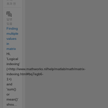
초과 전
답변
있음
Finding
multiple
values
in
matrix
Hi,
'Logical
indexing'
(<http://www.mathworks.nl/help/matlab/math/matrix-
indexing.html#bq7egb6-
1>)
and
'sum()
or
mean()'
shou...