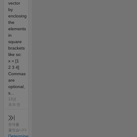
vector
by
enclosing
the
elements
in
square
brackets
like so:
x = [1
2 3 4]
Commas
are
optional,
s...
13년
초과 전
문제를
풀었습니다
Determine