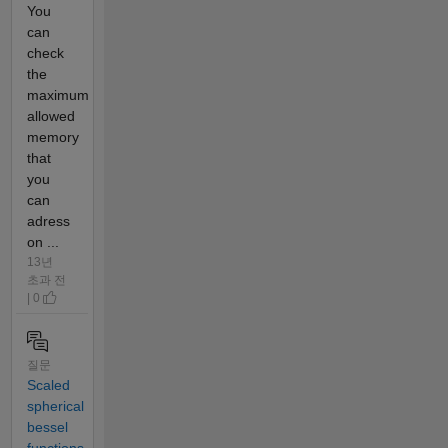
You
can
check
the
maximum
allowed
memory
that
you
can
adress
on ...
13년
초과 전
| 0
질문
Scaled
spherical
bessel