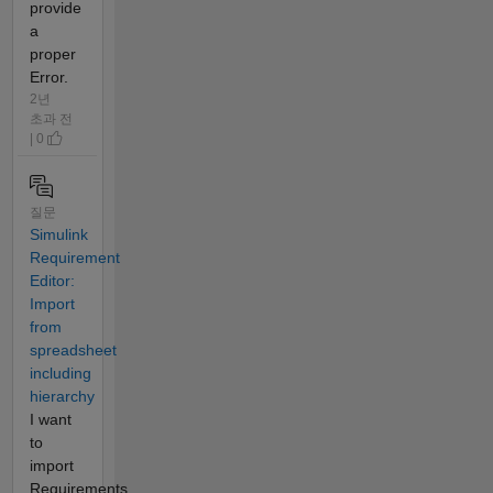
provide
a
proper
Error.
2년
초과 전
| 0
질문
Simulink
Requirement
Editor:
Import
from
spreadsheet
including
hierarchy
I want
to
import
Requirements