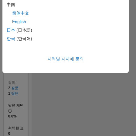
0
中国
08/23
12/23
04/24
08/24
12/24
04/25
08/25
12/25
04/26
08/26
01/24
06/24
11/24
09/25
02/26
07/26
L
简体中文
타임라인
English
日本
(日本語)
순위
한국
(한국어)
189,359
of
302,025
지역별 지사에 문의
평판
0
참여
2
질문
1
답변
답변 채택
0.0%
획득한 표
0