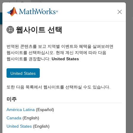
콘텐츠로 바로 가기
Community
Profile
MATLAB Answers
File Exchange
Cody
AI Chat Playground
웹사이트 선택
번역된 콘텐츠를 보고 지역별 이벤트와 혜택을 살펴보려면
웹사이트를 선택하십시오. 현재 계신 지역에 따라 다음
웹사이트를 권장합니다:
United States
Christian
United States
Last
seen:
9개월 전
또한 다음 목록에서 웹사이트를 선택하실 수도 있습니다.
|
미주
2023년부터
활동
América Latina
(Español)
Canada
(English)
Followers:
0
United States
(English)
Following: