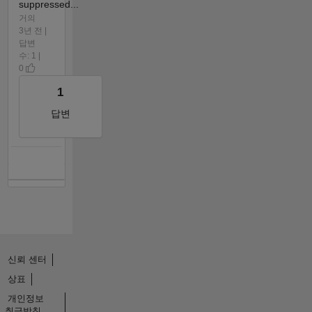
suppressed...
거의
3년 전 |
답변
수: 1 |
0
1
답변
신뢰 센터
상표
개인정보
취급방침