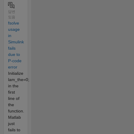
답변
있음
fsolve
usage
in
Simulink
fails
due to
P-code
error
Initialize
lam_the=0;
in the
first
line of
the
function.
Matlab
just
fails to