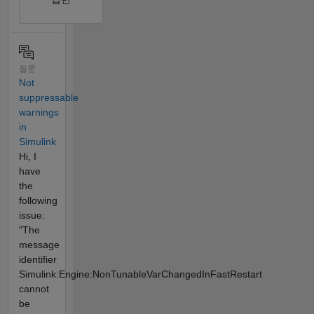
질문
Not
suppressable
warnings
in
Simulink
Hi, I
have
the
following
issue:
"The
message
identifier
Simulink:Engine:NonTunableVarChangedInFastRestart
cannot
be