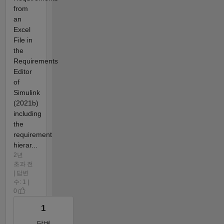
from
an
Excel
File in
the
Requirements
Editor
of
Simulink
(2021b)
including
the
requirement
hierar...
2년
초과 전
| 답변
수: 1 |
0
1
답변