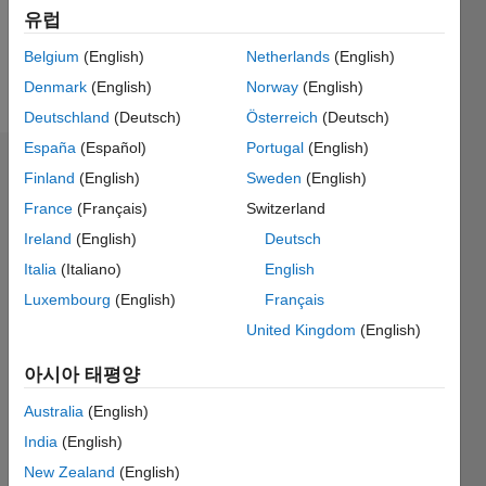
0
유럽
Belgium
(English)
Netherlands
(English)
Follow
Denmark
(English)
Norway
(English)
Deutschland
(Deutsch)
Österreich
(Deutsch)
España
(Español)
Portugal
(English)
대시보드
Finland
(English)
Sweden
(English)
France
(Français)
Switzerland
통계
Ireland
(English)
Deutsch
M…
Italia
(Italiano)
English
Luxembourg
(English)
Français
-2
-1
3
2
United Kingdom
(English)
아시아 태평양
참여
L
1
Australia
(English)
India
(English)
New Zealand
(English)