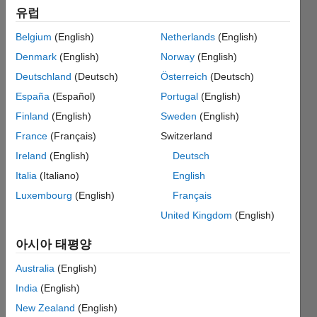
유럽
추천
Belgium
(English)
Netherlands
(English)
Please
Denmark
(English)
Norway
(English)
login
to
Deutschland
(Deutsch)
Österreich
(Deutsch)
endorse
España
(Español)
Portugal
(English)
this
person
Finland
(English)
Sweden
(English)
in a skill
France
(Français)
Switzerland
Ireland
(English)
Deutsch
Italia
(Italiano)
English
Luxembourg
(English)
Français
United Kingdom
(English)
아시아 태평양
Australia
(English)
India
(English)
New Zealand
(English)