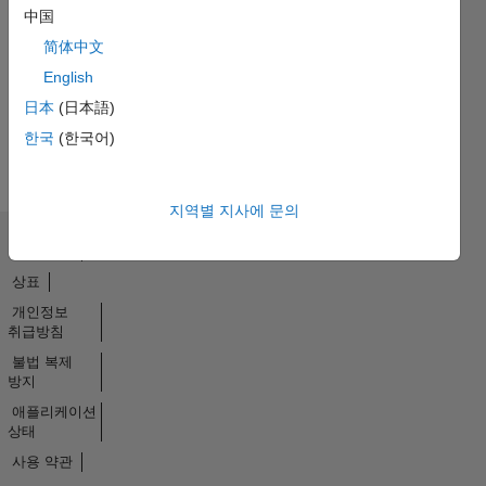
No
中国
Endorsements
简体中文
received
English
日本
(日本語)
한국
(한국어)
지역별 지사에 문의
신뢰 센터
상표
개인정보
취급방침
불법 복제
방지
애플리케이션
상태
사용 약관