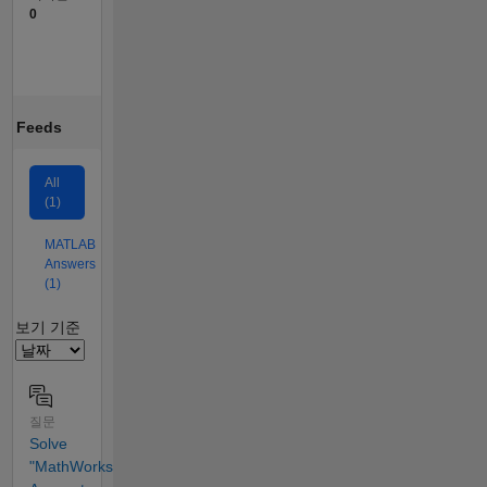
0
Feeds
All
(1)
MATLAB
Answers
(1)
Filter2
보기 기준
질문
Solve
"MathWorks