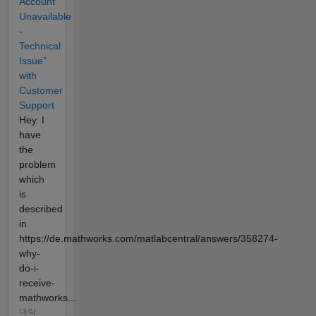
Account
Unavailable
-
Technical
Issue"
with
Customer
Support
Hey. I
have
the
problem
which
is
described
in
https://de.mathworks.com/matlabcentral/answers/358274-
why-
do-i-
receive-
mathworks...
대략