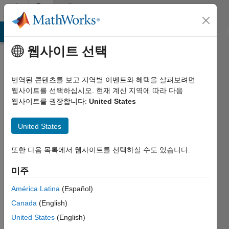
콘텐츠로 바로 가기
Community
Profile
MATLAB Answers
File Exchange
Cody
AI Chat Playground
웹사이트 선택
번역된 콘텐츠를 보고 지역별 이벤트와 혜택을 살펴보려면
웹사이트를 선택하십시오. 현재 계신 지역에 따라 다음
웹사이트를 권장합니다:
United States
Micha
United States
Last
seen:
대략 3년
또한 다음 목록에서 웹사이트를 선택하실 수도 있습니다.
전
미주
|
2023년부터
América Latina
(Español)
활동
Canada
(English)
Followers:
United States
(English)
0