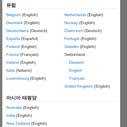
Following:
유럽
0
Belgium
(English)
Netherlands
(English)
Denmark
(English)
Norway
(English)
Follow
Deutschland
(Deutsch)
Österreich
(Deutsch)
España
(Español)
Portugal
(English)
Finland
(English)
Sweden
(English)
대시보드
France
(Français)
Switzerland
Ireland
(English)
Deutsch
통계
Italia
(Italiano)
English
M…
Luxembourg
(English)
Français
United Kingdom
(English)
-2
-1
3
2
아시아 태평양
Australia
(English)
참여
L
1
India
(English)
New Zealand
(English)