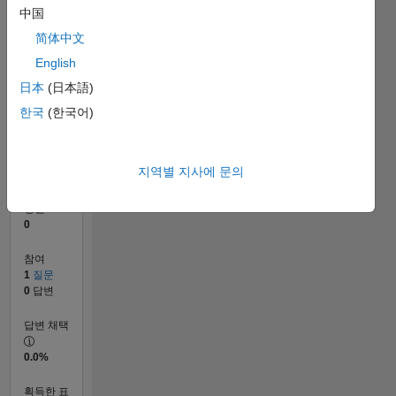
中国
0
简体中文
05/23
10/23
03/24
08/24
01/25
06/25
11/25
04/26
11/23
05/24
11/24
05/25
05/26
L
English
타임라인
日本
(日本語)
한국
(한국어)
순위
186,458
of
지역별 지사에 문의
302,031
평판
0
참여
1
질문
0
답변
답변 채택
0.0%
획득한 표