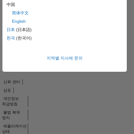
中国
简体中文
No
English
Endorsements
日本
(日本語)
received
한국
(한국어)
지역별 지사에 문의
신뢰 센터
상표
개인정보
취급방침
불법 복제
방지
애플리케이션
상태