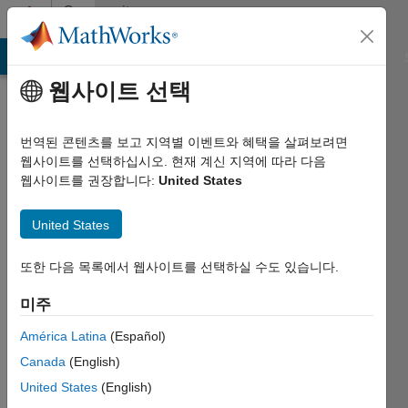
콘텐츠로 바로 가기
Community
Profile
MATLAB Answers
File Exchange
Cody
AI Chat Playground
웹사이트 선택
번역된 콘텐츠를 보고 지역별 이벤트와 혜택을 살펴보려면
웹사이트를 선택하십시오. 현재 계신 지역에 따라 다음
웹사이트를 권장합니다:
United States
chrisath
United States
2023년부터
활동
또한 다음 목록에서 웹사이트를 선택하실 수도 있습니다.
Followers:
미주
0
Following:
América Latina
(Español)
0
Canada
(English)
United States
(English)
Follow