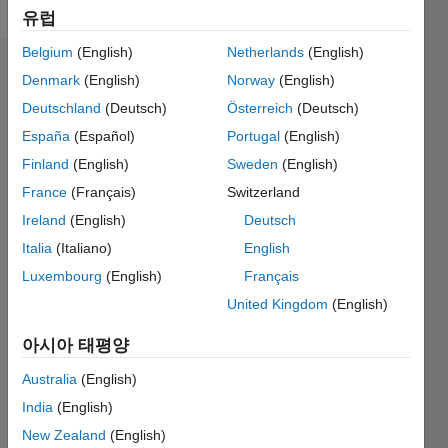
유럽
Belgium
(English)
Netherlands
(English)
추천
Denmark
(English)
Norway
(English)
Deutschland
(Deutsch)
Österreich
(Deutsch)
Please
España
(Español)
Portugal
(English)
login
to
endorse
Finland
(English)
Sweden
(English)
this
France
(Français)
Switzerland
person
Ireland
(English)
Deutsch
in a skill
Italia
(Italiano)
English
Luxembourg
(English)
Français
United Kingdom
(English)
아시아 태평양
Australia
(English)
India
(English)
New Zealand
(English)