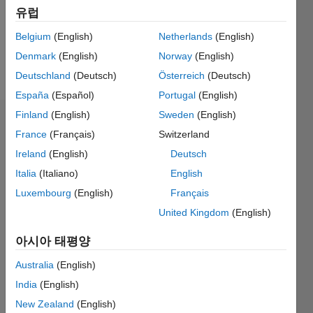
Following:
유럽
0
Belgium
(English)
Netherlands
(English)
Denmark
(English)
Norway
(English)
Follow
Deutschland
(Deutsch)
Österreich
(Deutsch)
España
(Español)
Portugal
(English)
Finland
(English)
Sweden
(English)
대시보드
France
(Français)
Switzerland
Ireland
(English)
Deutsch
통계
Italia
(Italiano)
English
M…
Luxembourg
(English)
Français
United Kingdom
(English)
-2
-1
3
2
아시아 태평양
Australia
(English)
참여
L
1
India
(English)
New Zealand
(English)