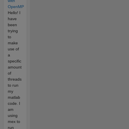
with
OpenMP
Hello! I
have
been
trying
to
make
use of
a
specific
amount
of
threads
to run
my
matlab
code. I
am
using
mex to
run