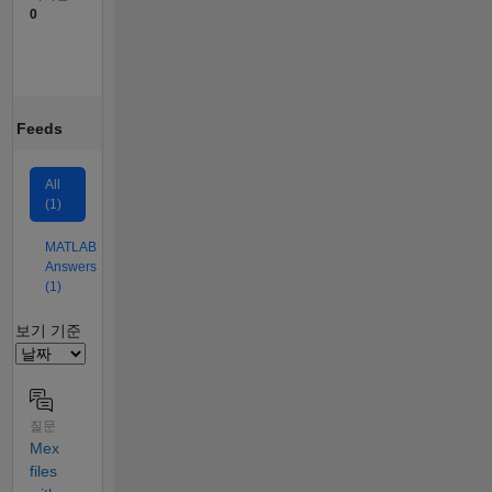
0
Feeds
All
(1)
MATLAB
Answers
(1)
Filter2
보기 기준
질문
Mex
files