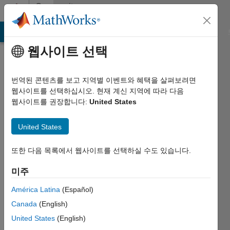
콘텐츠로 바로 가기
Community
Profile
MATLAB Answers
File Exchange
Cody
AI Chat Playground
웹사이트 선택
번역된 콘텐츠를 보고 지역별 이벤트와 혜택을 살펴보려면
웹사이트를 선택하십시오. 현재 계신 지역에 따라 다음
웹사이트를 권장합니다:
United States
chrisath
United States
Last
seen:
대략 3년
또한 다음 목록에서 웹사이트를 선택하실 수도 있습니다.
전
미주
|
2023년부터
América Latina
(Español)
활동
Canada
(English)
Followers:
United States
(English)
0