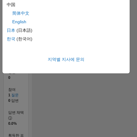
中国
0
简体中文
03/23
08/23
01/24
06/24
11/24
04/25
09/25
02/26
07/26
09/23
03/24
09/24
03/25
03/26
L
English
타임라인
日本
(日本語)
한국
(한국어)
순위
184,353
of
지역별 지사에 문의
302,031
평판
0
참여
1
질문
0
답변
답변 채택
0.0%
획득한 표