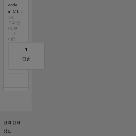
code
in C t...
3년
초과 전
| 답변
수: 1 |
0
1
답변
신뢰 센터
상표