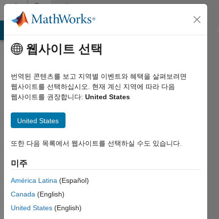
콘텐츠로 바로 가기
Community
Profile
MATLAB Answers
File Exchange
Cody
AI Chat Playground
웹사이트 선택
번역된 콘텐츠를 보고 지역별 이벤트와 혜택을 살펴보려면
웹사이트를 선택하십시오. 현재 계신 지역에 따라 다음
웹사이트를 권장합니다:
United States
Sandy
United States
Brown
Last
또한 다음 목록에서 웹사이트를 선택하실 수도 있습니다.
seen:
6개월 전
미주
|
América Latina
(Español)
2021년부터
활동
Canada
(English)
United States
(English)
Followers: