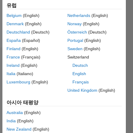
0
유럽
Following:
0
Belgium
(English)
Netherlands
(English)
Denmark
(English)
Norway
(English)
Deutschland
(Deutsch)
Österreich
(Deutsch)
Follow
España
(Español)
Portugal
(English)
Finland
(English)
Sweden
(English)
France
(Français)
Switzerland
배지
Ireland
(English)
Deutsch
Sandy
Italia
(Italiano)
English
Brown's
배지
Luxembourg
(English)
Français
United Kingdom
(English)
MATLAB
Answers
모두
아시아 태평양
배지
Australia
(English)
India
(English)
New Zealand
(English)