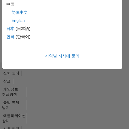
中国
Thankful Level 1
简体中文
07 Jun 2021
English
日本
(日本語)
한국
(한국어)
모두
보기
배지
지역별 지사에 문의
신뢰 센터
상표
개인정보
취급방침
불법 복제
방지
애플리케이션
상태
사용 약관