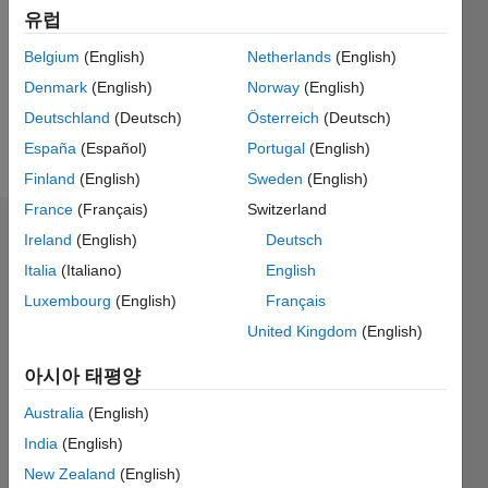
Followers:
유럽
0
Following:
Belgium
(English)
Netherlands
(English)
0
Denmark
(English)
Norway
(English)
Deutschland
(Deutsch)
Österreich
(Deutsch)
Follow
España
(Español)
Portugal
(English)
Finland
(English)
Sweden
(English)
France
(Français)
Switzerland
대시보드
Ireland
(English)
Deutsch
Italia
(Italiano)
English
통계
Luxembourg
(English)
Français
M…
United Kingdom
(English)
아시아 태평양
-2
-1
3
2
Australia
(English)
India
(English)
참여
L
1
New Zealand
(English)