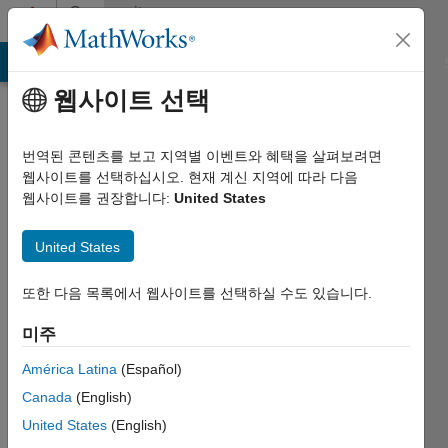
콘텐츠로 바로 가기
Community
Profile
MATLAB Answers
File Exchange
Cody
AI Chat Playground
웹사이트 선택
번역된 콘텐츠를 보고 지역별 이벤트와 혜택을 살펴보려면
웹사이트를 선택하십시오. 현재 계신 지역에 따라 다음
웹사이트를 권장합니다:
United States
Manohar
United States
Varma
Last
또한 다음 목록에서 웹사이트를 선택하실 수도 있습니다.
seen:
대략 6년
미주
전
América Latina
(Español)
|
2020년부터
Canada
(English)
활동
United States
(English)