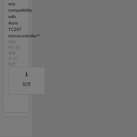
any
compatibility
with
Aurix
TC297
microcontroller?
대략
6년 전 |
답변
수: 1 |
0
1
답변