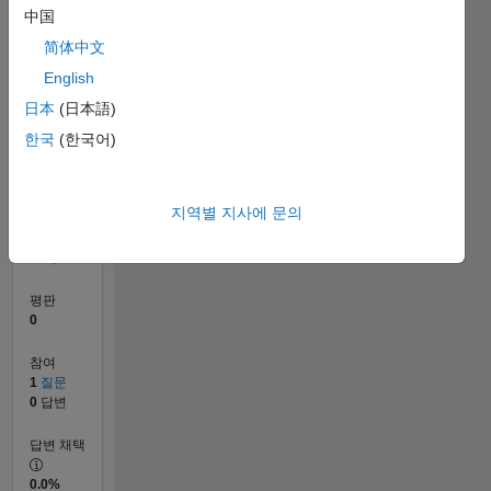
中国
简体中文
English
0
06/20
02/21
10/21
06/22
02/23
10/23
06/24
02/25
10/25
06/26
03/21
12/21
09/22
06/23
03/24
12/24
09/25
04/21
02/22
12/22
08/24
06/25
04/26
L
日本
(日本語)
타임라인
한국
(한국어)
순위
지역별 지사에 문의
278,531
of
302,031
평판
0
참여
1
질문
0
답변
답변 채택
0.0%