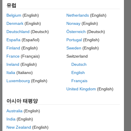
활동
유럽
Followers:
Belgium
(English)
Netherlands
(English)
0
Denmark
(English)
Norway
(English)
Following:
Deutschland
(Deutsch)
Österreich
(Deutsch)
0
España
(Español)
Portugal
(English)
Finland
(English)
Sweden
(English)
Follow
France
(Français)
Switzerland
Ireland
(English)
Deutsch
Italia
(Italiano)
English
배지
Luxembourg
(English)
Français
Pilar
United Kingdom
(English)
Julieta
Tagliero's
아시아 태평양
배지
Australia
(English)
MATLAB
India
(English)
Answers
모두
배지
New Zealand
(English)