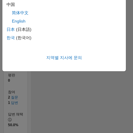
中国
简体中文
0
05/21
12/21
07/22
02/23
09/23
04/24
11/24
06/25
01/26
08/26
01/22
09/22
05/23
01/24
09/24
05/25
02/22
11/22
08/23
05/24
02/25
11/25
L
English
타임라인
日本
(日本語)
한국
(한국어)
순위
102,539
지역별 지사에 문의
of
302,031
평판
0
참여
2
질문
1
답변
답변 채택
50.0%