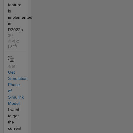
feature
is
implemented
in
R2022b
3년
초과 전
| 0
질문
Get
Simulation
Phase
of
Simulink
Model
I want
to get
the
current