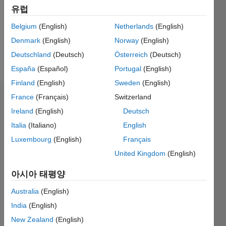
0
유럽
Following:
0
Belgium
(English)
Netherlands
(English)
Denmark
(English)
Norway
(English)
Deutschland
(Deutsch)
Österreich
(Deutsch)
Follow
España
(Español)
Portugal
(English)
Finland
(English)
Sweden
(English)
France
(Français)
Switzerland
대시보드
Ireland
(English)
Deutsch
통계
Italia
(Italiano)
English
Luxembourg
(English)
Français
M…
United Kingdom
(English)
-2
-1
4
3
아시아 태평양
Australia
(English)
2
India
(English)
참여
L
New Zealand
(English)
1