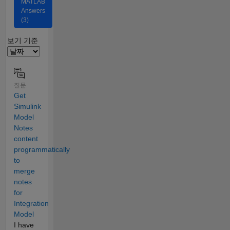
MATLAB
Answers
(3)
Filter2
보기 기준
질문
Get
Simulink
Model
Notes
content
programmatically
to
merge
notes
for
Integration
Model
I have