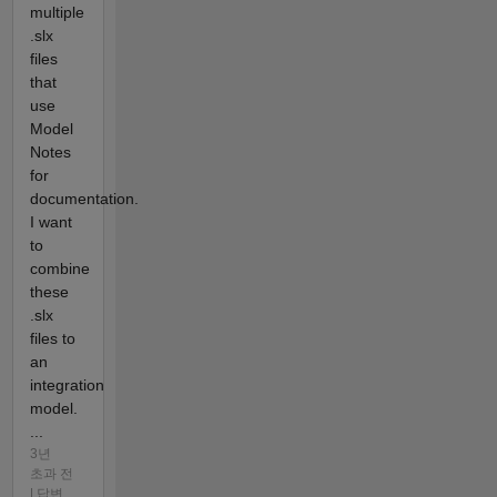
multiple
.slx
files
that
use
Model
Notes
for
documentation.
I want
to
combine
these
.slx
files to
an
integration
model.
...
3년
초과 전
| 답변