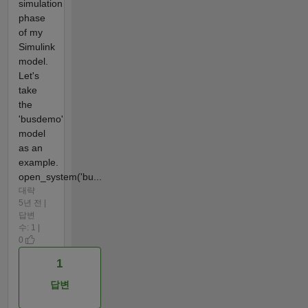
simulation
phase
of my
Simulink
model.
Let's
take
the
'busdemo'
model
as an
example.
open_system('bu...
대략
5년 전 |
답변
수: 1 |
0
1
답변