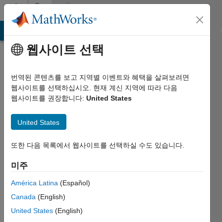
콘텐츠로 바로 가기
Community
Profile
MATLAB Answers
File Exchange
Cody
AI Chat Playground
웹사이트 선택
번역된 콘텐츠를 보고 지역별 이벤트와 혜택을 살펴보려면
웹사이트를 선택하십시오. 현재 계신 지역에 따라 다음
웹사이트를 권장합니다:
United States
Patrick
United States
Merz
Last
또한 다음 목록에서 웹사이트를 선택하실 수도 있습니다.
seen:
3개월 전
미주
|
América Latina
(Español)
2021년부터
활동
Canada
(English)
United States
(English)
Followers: