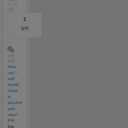
수: 1 |
0
1
답변
답변
있음
How
can I
add
model
notes
to
simulink
web
view?
FYI
this