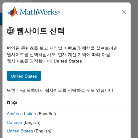
콘텐츠로 바로 가기
Community
Profile
MATLAB Answers
File Exchange
Cody
AI Chat Playground
웹사이트 선택
번역된 콘텐츠를 보고 지역별 이벤트와 혜택을 살펴보려면
웹사이트를 선택하십시오. 현재 계신 지역에 따라 다음
웹사이트를 권장합니다:
United States
chandra
United States
Naik
2019년부터
또한 다음 목록에서 웹사이트를 선택하실 수도 있습니다.
활동
미주
Followers:
América Latina
(Español)
0
Following:
Canada
(English)
0
United States
(English)