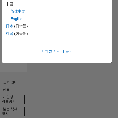
中国
简体中文
English
No
日本
(日本語)
Endorsements
한국
(한국어)
received
지역별 지사에 문의
신뢰 센터
상표
개인정보
취급방침
불법 복제
방지