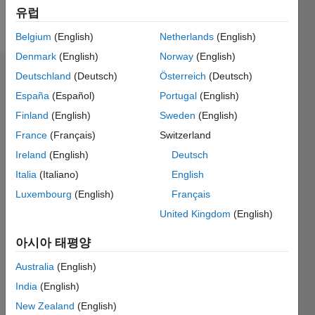
유럽
Follow
Belgium
(English)
Netherlands
(English)
Denmark
(English)
Norway
(English)
Deutschland
(Deutsch)
Österreich
(Deutsch)
추천
España
(Español)
Portugal
(English)
Please
Finland
(English)
Sweden
(English)
login
to
France
(Français)
Switzerland
endorse
this
Ireland
(English)
Deutsch
person
Italia
(Italiano)
English
in a skill
Luxembourg
(English)
Français
United Kingdom
(English)
아시아 태평양
Australia
(English)
India
(English)
New Zealand
(English)