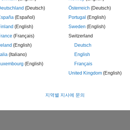
Deutschland
(Deutsch)
Österreich
(Deutsch)
Please
login
to endorse this person in a skill
España
(Español)
Portugal
(English)
inland
(English)
Sweden
(English)
France
(Français)
Switzerland
reland
(English)
Deutsch
talia
(Italiano)
English
Luxembourg
(English)
Français
United Kingdom
(English)
No Endorsements received
지역별 지사에 문의