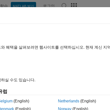
학습
로그인
MATLAB 받기
hat Playground
토론
콘테스트
블로그
게시물
더 보기
l
트와 혜택을 살펴보려면 웹사이트를 선택하십시오. 현재 계신 지
ing:
0
하실 수도 있습니다.
ed using neural style transfer with MATLAB.
유럽
Belgium
(English)
Netherlands
(English)
Denmark
(English)
Norway
(English)