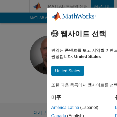
콘텐츠로 바로 가기
MATLAB 도움말 센터
커뮤니티
MATLAB Answers
File Exchange
Cody
AI C
웹사이트 선택
Paul Huxe
번역된 콘텐츠를 보고 지역별 이벤
MathWorks
권장합니다:
United States
2018년부터 활동
Followers:
0
Follow
United States
Follow
또한 다음 목록에서 웹사이트를 선택
Profile picture creat
미주
América Latina
(Español)
대시보드
배지
추천
Canada
(English)