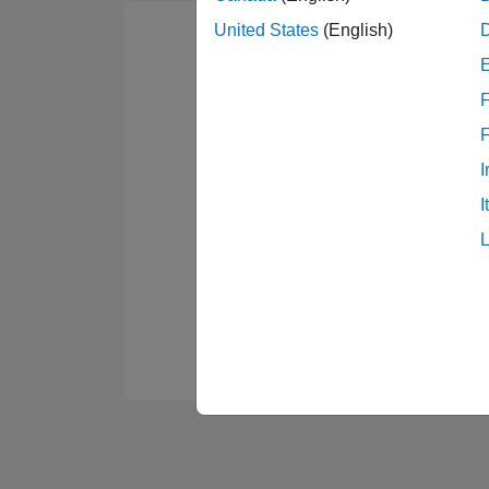
United States
(English)
F
I
I