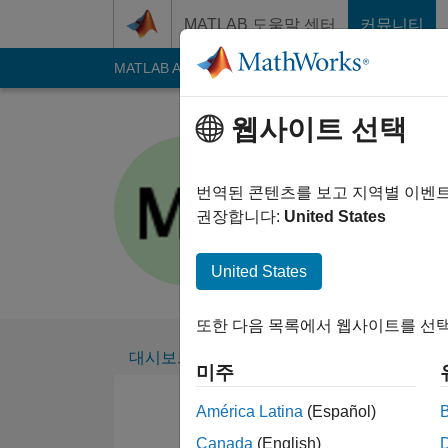
콘텐츠로 바로 가기
MATLAB 도움말 센터
커뮤니티
MATLAB Answers
File Exchange
Cody
AI C
웹사이트 선택
Manex Ba
2017년부터 활동
번역된 콘텐츠를 보고 지역별 이벤
Followers:
0
Follow
권장합니다:
United States
Follow
United States
또한 다음 목록에서 웹사이트를 선택
대시보드
배지
추천
미주
América Latina
(Español)
Canada
(English)