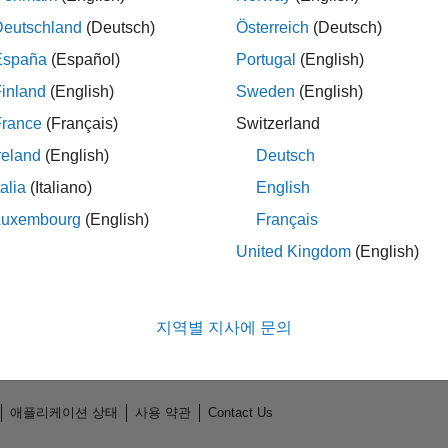
Deutschland
(Deutsch)
Österreich
(Deutsch)
España
(Español)
Portugal
(English)
inland
(English)
Sweden
(English)
France
(Français)
Switzerland
reland
(English)
Deutsch
talia
(Italiano)
English
Luxembourg
(English)
Français
No Endorsements received
United Kingdom
(English)
지역별 지사에 문의
애플리케이션 상태
사용 약관
Contact Us