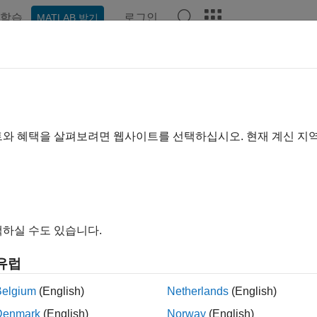
학습
로그인
MATLAB 받기
hat Playground
토론
콘테스트
블로그
게시물
더 보기
rrenetxea
트와 혜택을 살펴보려면 웹사이트를 선택하십시오. 현재 계신 지
ing:
0
하실 수도 있습니다.
유럽
Please
login
to endorse this person in a skill
Belgium
(English)
Netherlands
(English)
Denmark
(English)
Norway
(English)