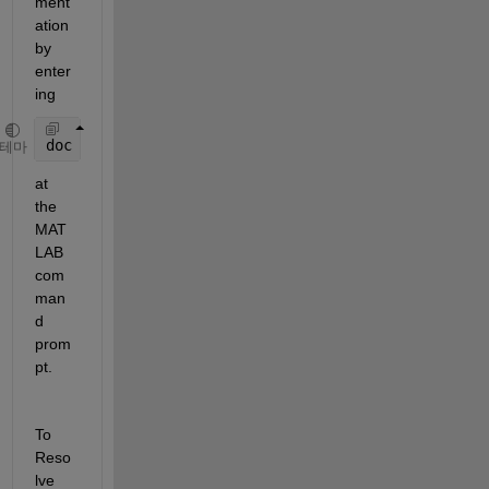
ment
ation 
by 
enter
ing
doc 
integrator
테마
at 
the 
MAT
LAB 
com
man
d 
prom
pt.
To 
Reso
lve 