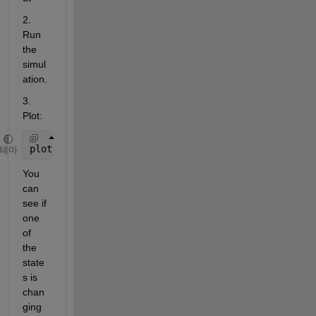
2. 
Run 
the 
simul
ation.
3. 
Plot:
plot(tout,xout)
테마
You 
can 
see if 
one 
of 
the 
state
s is 
chan
ging 