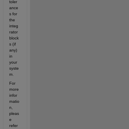
toler
ance
s for 
the 
integ
rator 
block
s (if 
any) 
in 
your 
syste
m. 
For 
more 
infor
matio
n, 
pleas
e 
refer 