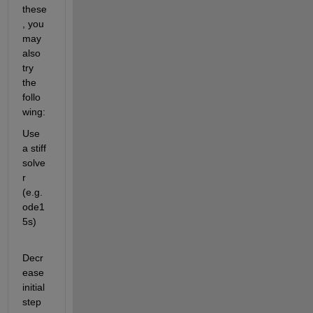
these
, you 
may 
also 
try 
the 
follo
wing:
Use 
a stiff 
solve
r 
(e.g. 
ode1
5s)
Decr
ease 
initial 
step 