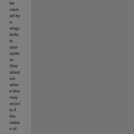
be 
caus
ed by 
a 
singu
larity 
in 
your 
syste
m. 
One 
situat
ion 
wher
e this 
may 
occur 
is if 
the 
value
s of 