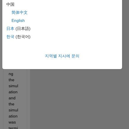
ation 
中国
for a 
简体中文
PV 
English
micro
grid:
日本
(日本語)
한국
(한국어)
An 
error 
occur
red 
지역별 지사에 문의
while 
runni
ng 
the 
simul
ation 
and 
the 
simul
ation 
was 
termi