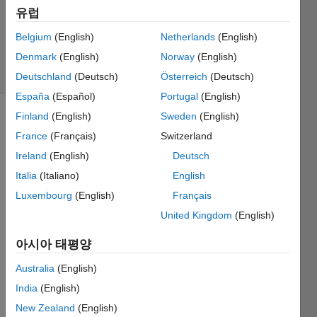
업데이트
유럽
시간: 2022
Belgium
(English)
Netherlands
(English)
12월 25
Denmark
(English)
Norway
(English)
조회 수:
11 (30일)
Deutschland
(Deutsch)
Österreich
(Deutsch)
España
(Español)
Portugal
(English)
Finland
(English)
Sweden
(English)
France
(Français)
Switzerland
Ireland
(English)
Deutsch
Italia
(Italiano)
English
I keep 
Luxembourg
(English)
Français
gettin
United Kingdom
(English)
g the 
error 
아시아 태평양
below 
when 
Australia
(English)
runni
India
(English)
ng my 
New Zealand
(English)
simul