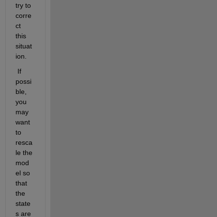
try to 
corre
ct 
this 
situat
ion.
 If 
possi
ble, 
you 
may 
want 
to 
resca
le the 
mod
el so 
that 
the 
state
s are 