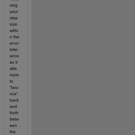
ving 
your 
step 
size 
withi
n the 
error 
toler
ance 
as it 
atte
mpts 
to 
"bou
nce" 
back 
and 
forth 
betw
een 
the 