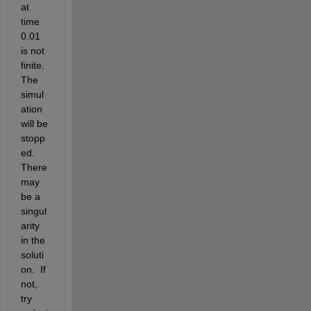
at 
time 
0.01 
is not 
finite. 
The 
simul
ation 
will be 
stopp
ed. 
There 
may 
be a 
singul
arity 
in the 
soluti
on.  If 
not, 
try 