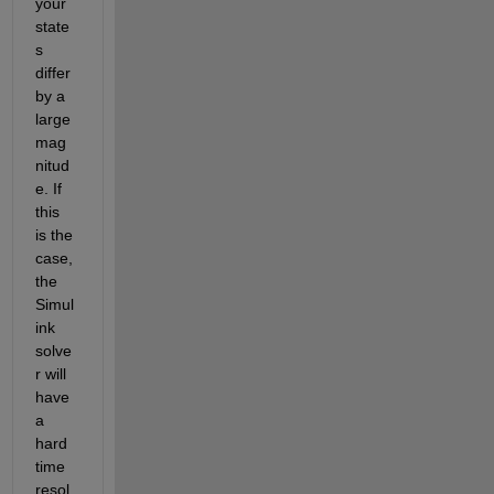
your 
state
s 
differ 
by a 
large 
mag
nitud
e. If 
this 
is the 
case, 
the 
Simul
ink 
solve
r will 
have 
a 
hard 
time 
resol