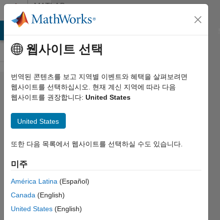
콘텐츠로 바로 가기
MATLAB
Answers
MATLAB Answers
File Exchange
Cody
AI Chat Playground
웹사이트 선택
번역된 콘텐츠를 보고 지역별 이벤트와 혜택을 살펴보려면
Unable to
웹사이트를 선택하십시오. 현재 계신 지역에 따라 다음
웹사이트를 권장합니다:
United States
run
simulation
United States
for a PV
microgrid
또한 다음 목록에서 웹사이트를 선택하실 수도 있습니다.
미주
Ajibola
América Latina
(Español)
Adeleke
2021 7월
Canada
(English)
27
United States
(English)
1 답변