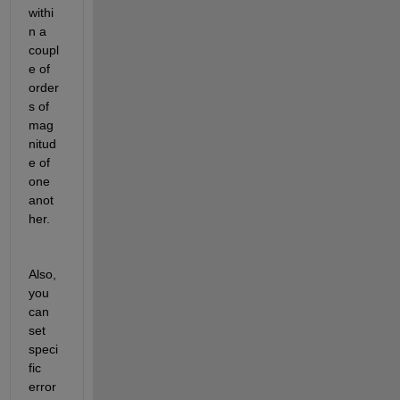
withi
n a 
coupl
e of 
order
s of 
mag
nitud
e of 
one 
anot
her.
Also, 
you 
can 
set 
speci
fic 
error 