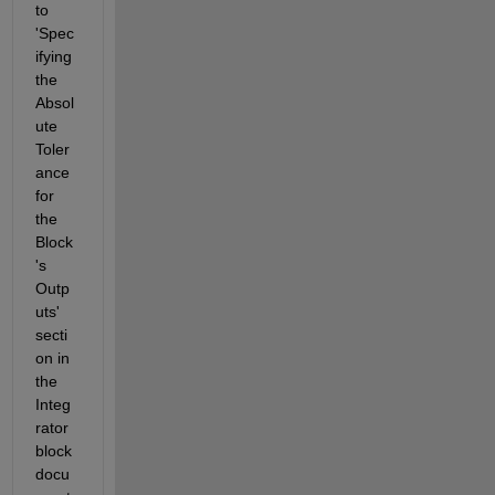
to 
'Spec
ifying 
the 
Absol
ute 
Toler
ance 
for 
the 
Block
's 
Outp
uts' 
secti
on in 
the 
Integ
rator 
block 
docu