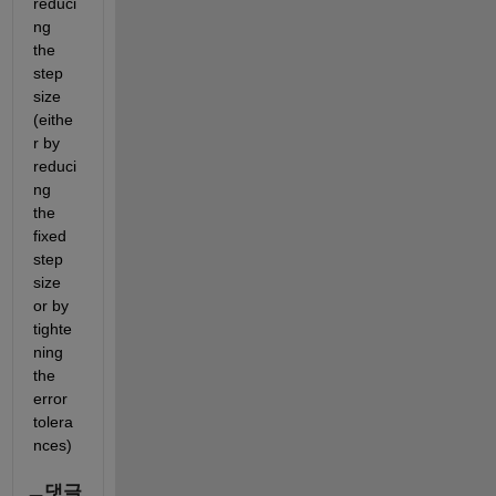
reduci
ng 
the 
step 
size 
(eithe
r by 
reduci
ng 
the 
fixed 
step 
size 
or by 
tighte
ning 
the 
error 
tolera
nces) 
댓글