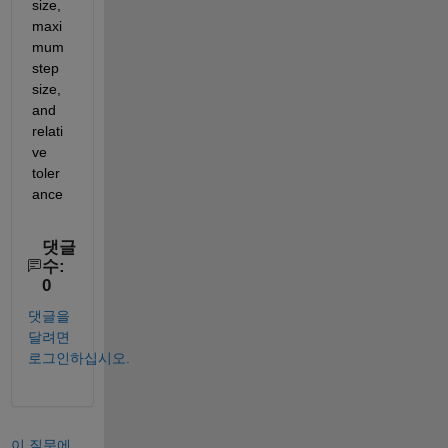
size, 
maxi
mum 
step 
size, 
and 
relati
ve 
toler
ance
댓글
수:
0
댓글을
달려면
로그인하십시오.
이 질문에