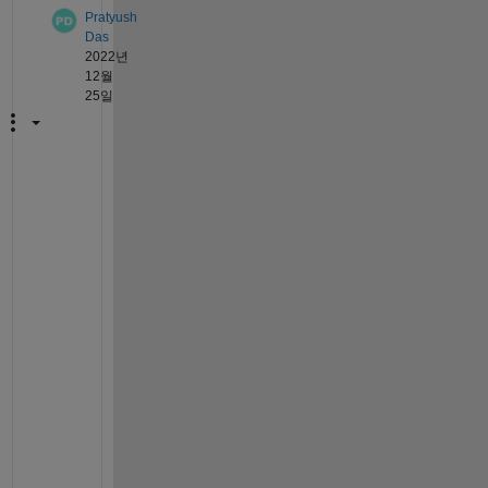
Pratyush
Das
2022년
12월
25일
H
o
w 
w
a
s 
i
t 
s
o
l
v
e
d