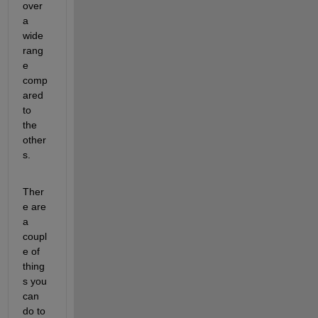
over 
a 
wide 
rang
e 
comp
ared 
to 
the 
other
s.
Ther
e are 
a 
coupl
e of 
thing
s you 
can 
do to 