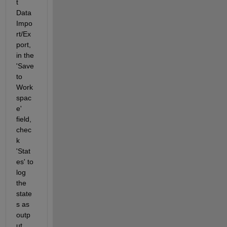
t 
Data 
Impo
rt/Ex
port, 
in the 
'Save 
to 
Work
spac
e' 
field, 
chec
k 
'Stat
es' to 
log 
the 
state
s as 
outp
ut