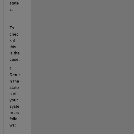
state
s.
To 
chec
k if 
this 
is the 
case:
1. 
Retur
n the 
state
s of 
your 
syste
m as 
follo
ws: