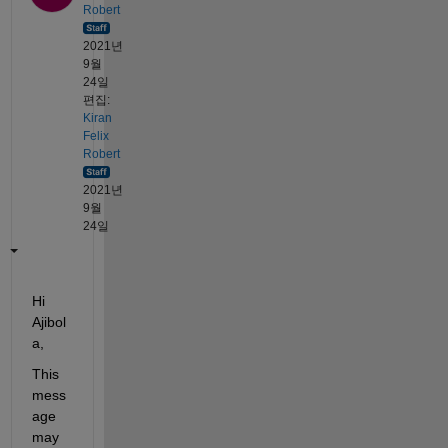
Robert
2021년
9월
24일
편집:
Kiran
Felix
Robert
2021년
9월
24일
Hi 
Ajibol
a, 
This 
mess
age 
may 