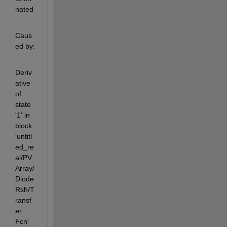
nated
Caus
ed by:
Deriv
ative 
of 
state 
'1' in 
block 
'untitl
ed_re
al/PV 
Array/
Diode 
Rsh/T
ransf
er 
Fcn' 