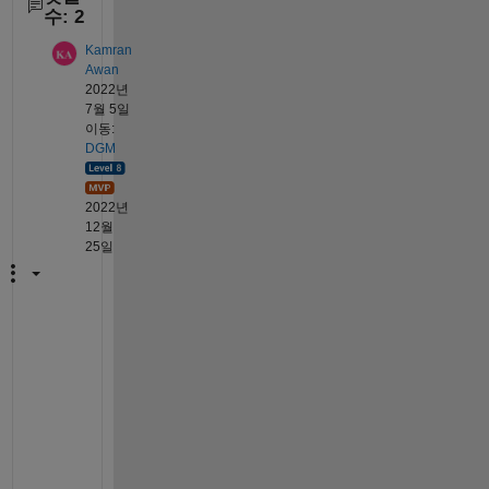
수: 2
Kamran
Awan
2022년
7월 5일
이동:
DGM
2022년
12월
25일
H
i 
@
A
j
i