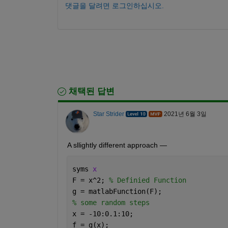
댓글을 달려면 로그인하십시오.
채택된 답변
Star Strider
2021년 6월 3일
A sllightly different approach — 
syms 
x
F = x^2; 
% Definied Function
g = matlabFunction(F); 
% some random steps 
x = -10:0.1:10;
f = g(x); 