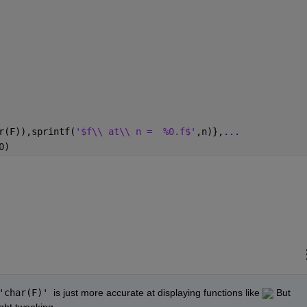
r(F)),sprintf(
'$f\\ at\\ n =  %0.f$'
,n)},
...
0)
'char(F)' 
is just more accurate at displaying functions like 
 But 
ight tweeking. 