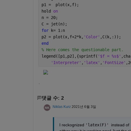
p1 =  plot(x,f);
hold 
on
n = 20; 
C = jet(n);
for 
k= 1:n
p2 = plot(x,f+2*k,
'Color'
,C(k,:));
end 
% Here comes the questionable part. 
legend([p1,p2],{sprintf(
'$f = %s$'
,cha
'Interpreter'
,
'latex'
,
'FontSize'
,2
.
댓글 수: 2
Niklas Kurz
2021년 6월 3일
I reckognized 
'latex(F)' 
instead of 
either way it is working now! Just the r