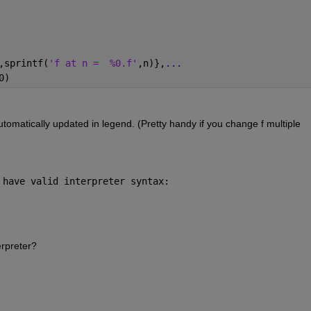
,sprintf(
'f at n =  %0.f'
,n)},
...
0)
automatically updated in legend. (Pretty handy if you change f multiple 
 have valid interpreter syntax:
rpreter? 