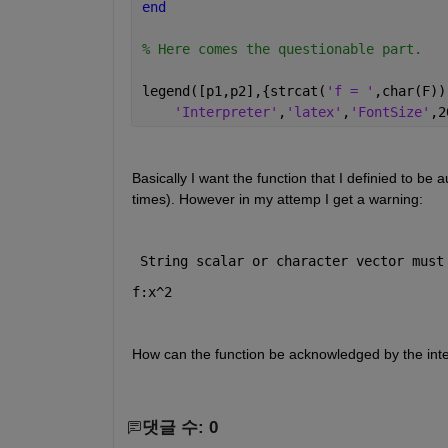
end 
% Here comes the questionable part. 
legend([p1,p2],{strcat(
'f = '
,char(F))
'Interpreter'
,
'latex'
,
'FontSize'
,2
Basically I want the function that I definied to be 
times). However in my attemp I get a warning:
 String scalar or character vector must
f:x^2
How can the function be acknowledged by the inte
댓글 수: 0