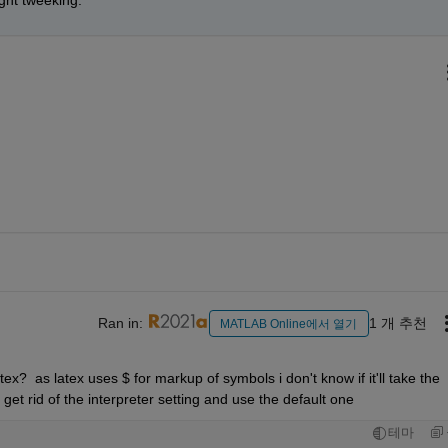
Ran in:
1 개 추천
MATLAB Online에서 열기
ex?  as latex uses $ for markup of symbols i don't know if it'll take the 
 get rid of the interpreter setting and use the default one
테마