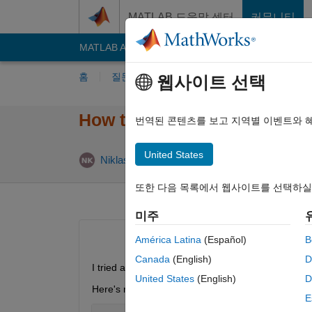
콘텐츠로 바로 가기
MATLAB 도움말 센터
커뮤니티
MATLAB Answers
File Exchange
Cody
AI C
홈
질문하기
답변하기
찾아보기
MA
웹사이트 선택
How to include function in 
번역된 콘텐츠를 보고 지역별 이벤트와 
United States
답변 채택
Niklas Kurz
2021 6월 3
2 답변
또한 다음 목록에서 웹사이트를 선택하실
미주
América Latina
(Español)
B
Canada
(English)
D
I tried all possibl string2functions of Matlab, but no
United States
(English)
D
Here's my best try: 
E