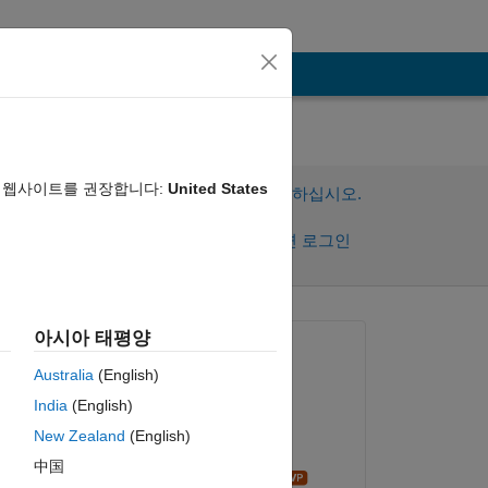
음 웹사이트를 권장합니다:
United States
이 질문에 답변하려면 로그인하십시오.
공유
활동을 팔로우하려면 로그인
아시아 태평양
질문:
Australia
(English)
Niklas Kurz
India
(English)
2021년 6월 3일
New Zealand
(English)
댓글:
中国
Star Strider
복사