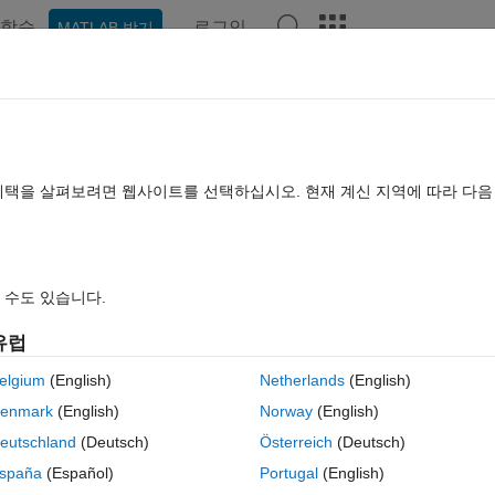
학습
로그인
MATLAB 받기
hat Playground
토론
콘테스트
블로그
게시물
더 보기
TLAB FAQ
더 보기
legend
혜택을 살펴보려면 웹사이트를 선택하십시오. 현재 계신 지역에 따라 다
됨
업데이트 시간: 2021 6월 3
조회 수: 16 (30일)
 수도 있습니다.
유럽
elgium
(English)
Netherlands
(English)
0 개 추천
MATLAB Online에서 열기
enmark
(English)
Norway
(English)
t getting quiete the result. 
eutschland
(Deutsch)
Österreich
(Deutsch)
spaña
(Español)
Portugal
(English)