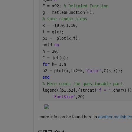
F = x^2; 
% Definied Function
g = matlabFunction(F); 
% some random steps 
x = -10:0.1:10;
f = g(x); 
p1 =  plot(x,f);
hold 
on
n = 20; 
C = jet(n);
for 
k= 1:n
p2 = plot(x,f+2*k,
'Color'
,C(k,:));
end 
% Here comes the questionable part. 
legend([p1,p2],{strcat(
'f = '
,char(F))
'FontSize'
,20)
more info can be found here in 
another matlab te