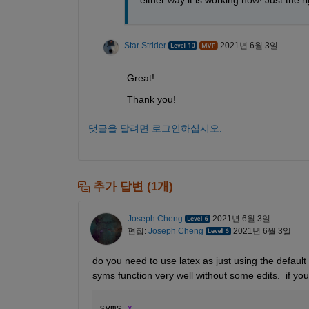
Star Strider
2021년 6월 3일
Great!  
Thank you!  
댓글을 달려면 로그인하십시오.
추가 답변 (1개)
Joseph Cheng
2021년 6월 3일
편집:
Joseph Cheng
2021년 6월 3일
do you need to use latex as just using the default t
syms function very well without some edits.  if you
syms 
x