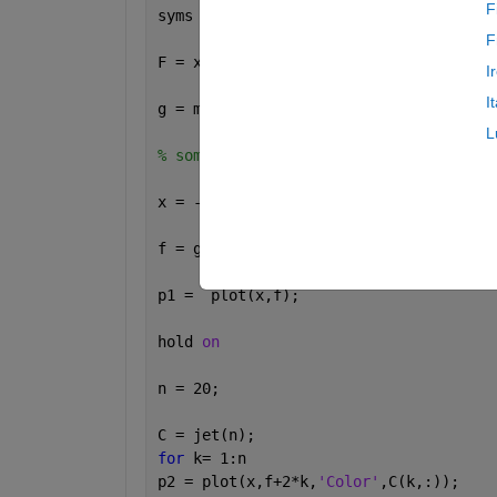
F
syms 
x
F
F = x^2; 
% Definied Function
I
I
g = matlabFunction(F); 
L
% some random steps 
x = -10:0.1:10;
f = g(x); 
p1 =  plot(x,f);
hold 
on
n = 20; 
C = jet(n);
for 
k= 1:n
p2 = plot(x,f+2*k,
'Color'
,C(k,:));