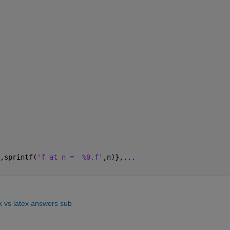
,sprintf(
'f at n =  %0.f'
,n)},
...
x vs latex answers sub