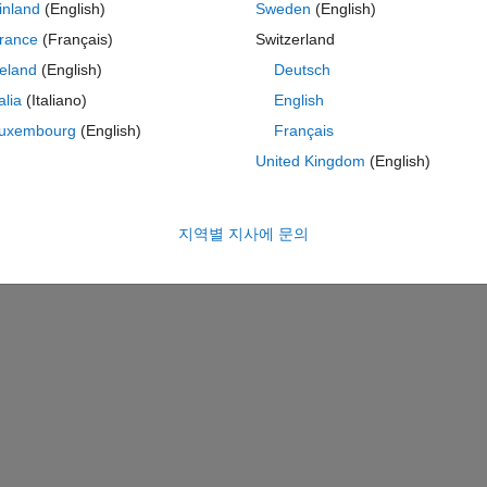
테마
inland
(English)
Sweden
(English)
rance
(Français)
Switzerland
reland
(English)
Deutsch
talia
(Italiano)
English
uxembourg
(English)
Français
United Kingdom
(English)
지역별 지사에 문의