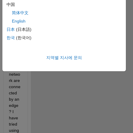
中国
graph 
functi
简体中文
on in 
English
matla
日本
(日本語)
b. 
How 
한국
(한국어)
can I 
check 
if 2 
지역별 지사에 문의
nodes 
in the 
netwo
rk are 
conne
cted 
by an 
edge
? I 
have 
tried 
using 