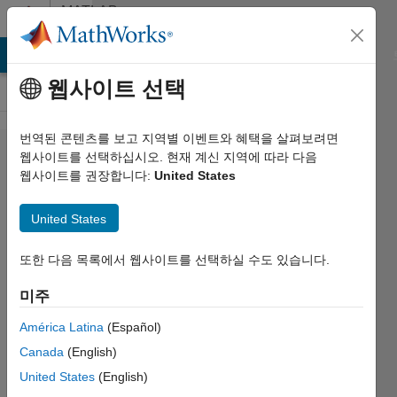
콘텐츠로 바로 가기
MATLAB
Answers
MATLAB Answers
File Exchange
Cody
AI Chat Playground
웹사이트 선택
번역된 콘텐츠를 보고 지역별 이벤트와 혜택을 살펴보려면
Checking
웹사이트를 선택하십시오. 현재 계신 지역에 따라 다음
웹사이트를 권장합니다:
United States
if 2 edges
in a graph
United States
are
connected
또한 다음 목록에서 웹사이트를 선택하실 수도 있습니다.
미주
Hari
América Latina
(Español)
2021 5월
Canada
(English)
14
1 답변
United States
(English)
답변