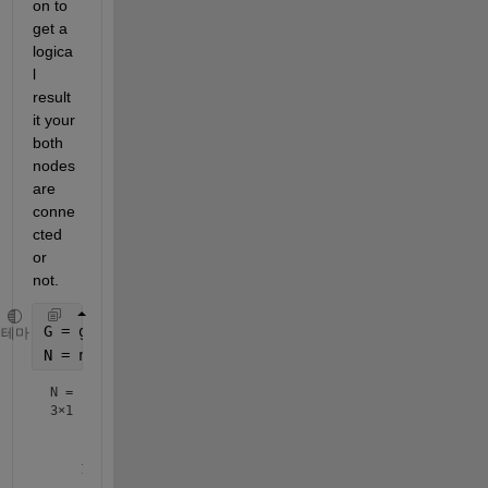
on to 
get a 
logica
l 
result 
it your 
both 
nodes 
are 
conne
cted 
or 
not.
G = graph(bucky);
테마
N = neighbors(G,10) 
% show neighbors of node 10
N =
3×1
     6

     9
