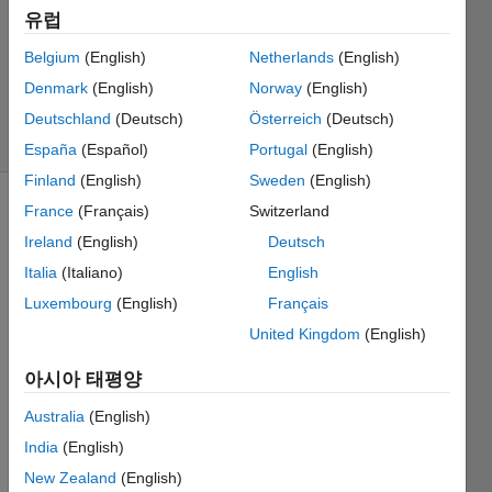
채택됨
유럽
업데이트
Belgium
(English)
Netherlands
(English)
시간: 2021
Denmark
(English)
Norway
(English)
5월 14
조회 수:
Deutschland
(Deutsch)
Österreich
(Deutsch)
13 (30일)
España
(Español)
Portugal
(English)
Finland
(English)
Sweden
(English)
France
(Français)
Switzerland
Ireland
(English)
Deutsch
Italia
(Italiano)
English
Luxembourg
(English)
Français
I have 
United Kingdom
(English)
plotte
d an 
아시아 태평양
undir
Australia
(English)
ected 
netwo
India
(English)
rk 
New Zealand
(English)
using 