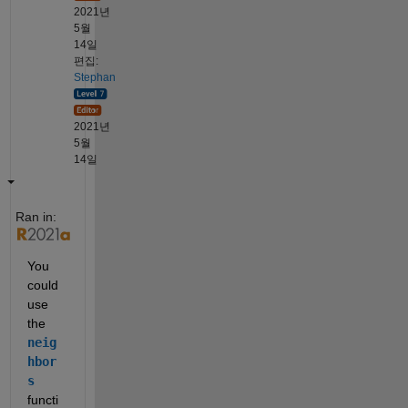
2021년
5월
14일
편집:
Stephan
2021년
5월
14일
Ran in:
You 
could 
use 
the 
neig
hbor
s
functi