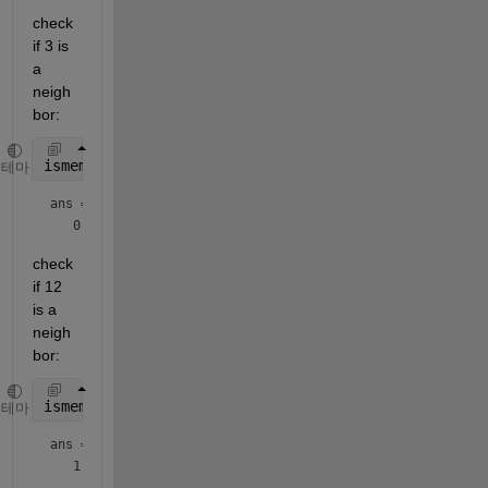
check 
if 3 is 
a 
neigh
bor:
ismember(3, neighbors(G,10))
테마
ans = 
logical
check 
if 12 
is a 
neigh
bor:
ismember(12, neighbors(G,10))
테마
ans = 
logical