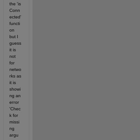
the 'is 
Conn
ected' 
functi
on 
but I 
guess 
it is 
not 
for 
netwo
rks as 
it is 
showi
ng an 
error 
'Chec
k for 
missi
ng 
argu