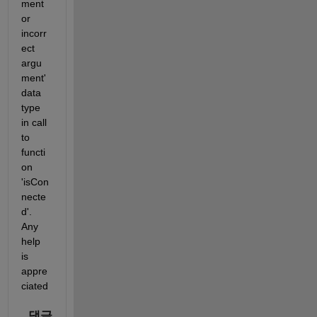
ment 
or 
incorr
ect 
argu
ment' 
data 
type 
in call 
to 
functi
on 
'isCon
necte
d'. 
Any 
help 
is 
appre
ciated
댓글