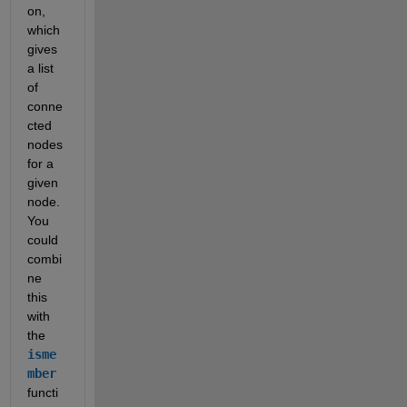
on, 
which 
gives 
a list 
of 
conne
cted 
nodes 
for a 
given 
node. 
You 
could 
combi
ne 
this 
with 
the 
isme
mber
functi