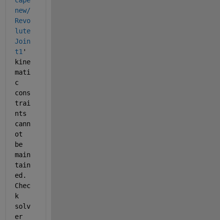
cape
new/
Revo
lute 
Join
t1
' 
kine
mati
c 
cons
trai
nts 
cann
ot 
be 
main
tain
ed. 
Chec
k 
solv
er 