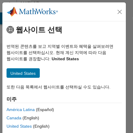
콘텐츠로 바로 가기
MATLAB
Answers
MATLAB Answers
File Exchange
Cody
AI Chat Playground
웹사이트 선택
번역된 콘텐츠를 보고 지역별 이벤트와 혜택을 살펴보려면
kinematic
웹사이트를 선택하십시오. 현재 계신 지역에 따라 다음
웹사이트를 권장합니다:
United States
constraints
cannot be
United States
maintained.
Check solver
또한 다음 목록에서 웹사이트를 선택하실 수도 있습니다.
type and
미주
consistency
América Latina
(Español)
tolerance in
Canada
(English)
the Simscape
United States
(English)
Solver