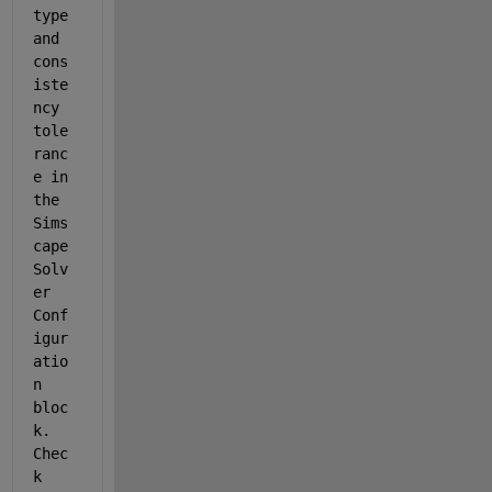
type 
and 
cons
iste
ncy 
tole
ranc
e in 
the 
Sims
cape 
Solv
er 
Conf
igur
atio
n 
bloc
k. 
Chec
k 