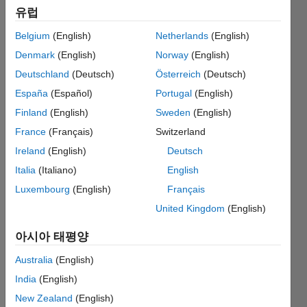
유럽
Configuration
block and
Belgium
(English)
Netherlands
(English)
Model
Denmark
(English)
Norway
(English)
Configuration
Deutschland
(Deutsch)
Österreich
(Deutsch)
Parameters.
España
(Español)
Portugal
(English)
Kinematic
Finland
(English)
Sweden
(English)
Singularity
France
(Français)
Switzerland
Ireland
(English)
Deutsch
Italia
(Italiano)
English
Hassan
Jardali
Luxembourg
(English)
Français
2021 5월
United Kingdom
(English)
3
0 답변
아시아 태평양
업데이트
Australia
(English)
시간: 2021
5월 3
India
(English)
조회 수:
New Zealand
(English)