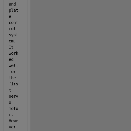
and 
plat
e 
cont
rol 
syst
em. 
It 
work
ed 
well 
for 
the 
firs
t 
serv
o 
moto
r. 
Howe
ver, 