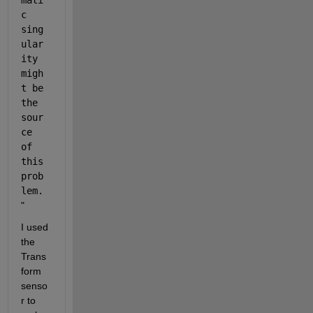
mati
c 
sing
ular
ity 
migh
t be 
the 
sour
ce 
of 
this 
prob
lem.
"
I used 
the 
Trans
form 
senso
r to 