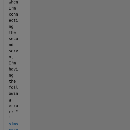
when 
I'm 
conn
ecti
ng 
the 
seco
nd 
serv
o, 
I'm 
havi
ng 
the 
foll
owin
g 
erro
r: " 
'
sims