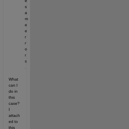
e 
s
a
m
e 
e
r
r
o
r
s
.  
What 
can I 
do in 
this 
case? 
I 
attach
ed to 
this 