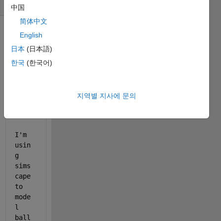
32 (30일)
中国
简体中文
English
日本
(日本語)
한국
(한국어)
지역별 지사에 문의
simscapenew.slx
simscapenew2020.slx
I'm 
usin
g 
sims
cape 
to 
mode
l 
ball 