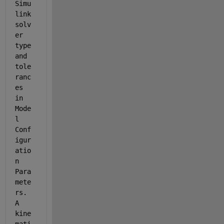
Simu
link 
solv
er 
type 
and 
tole
ranc
es 
in 
Mode
l 
Conf
igur
atio
n 
Para
mete
rs. 
A 
kine