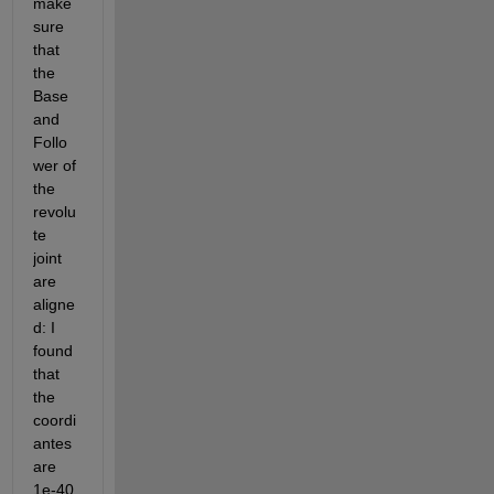
make 
sure 
that 
the 
Base 
and 
Follo
wer of 
the 
revolu
te 
joint 
are 
aligne
d: I 
found 
that 
the 
coordi
antes 
are 
1e-40 