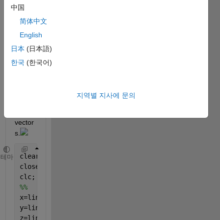
中国
the 
blue 
简体中文
lines 
English
u,v 
日本
(日本語)
and w 
so 
한국
(한국어)
that 
they 
repre
지역별 지사에 문의
sent 
as 
vector
s.
clear 
all
;
테마
close 
all
;
clc;
%%
x=linspace(0,2,50);
y=linspace(0,2,50);
z=linspace(0,2,50);