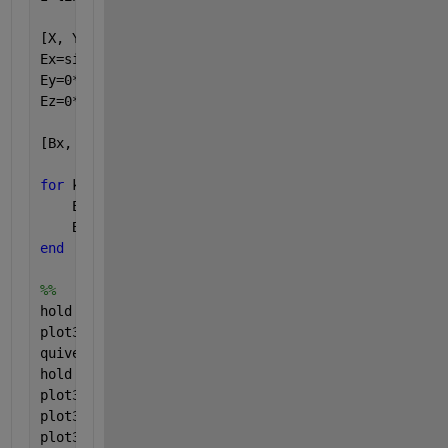
[X, Y, Z]=meshgrid(x,y,z);
Ex=sin(-2*pi*Z/2+pi);
Ey=0*X;
Ez=0*X;
[Bx, By, Bz]=curl(X, Y, Z, Ex, Ey, Ez);
for 
k=1:50
    E(k)=mean(mean(Ex(:,:,k),1),2);
    B(k)=mean(mean(Ex(:,:,k),1),2);
end
%%
hold 
on
plot3(0,0,0,
'r'
,
'Linewidth'
,2);
quiver3(0*x(1:2:50),0*y(1:2:50),0*z(1:2:50),0*x(1:2
hold 
on
plot3(x,0*y,0*z,
'b'
,
'LineWidth'
,2);
%%% plotting inn
plot3(0*x,-y,0*z,
'b'
,
'LineWidth'
,2);
plot3(0*x,0*y,z,
'b'
,
'LineWidth'
,2);