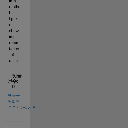
in-a-
matla
b-
figur
e-
show
ing-
orien
tation
-of-
axes
댓글
수:
0
댓글을
달려면
로그인하십시오.