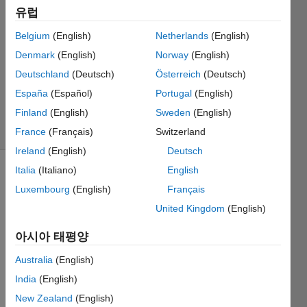
Ahmad
유럽
2021 4월
Belgium
(English)
Netherlands
(English)
26
1 답변
Denmark
(English)
Norway
(English)
업데이트
Deutschland
(Deutsch)
Österreich
(Deutsch)
시간: 2021
España
(Español)
Portugal
(English)
4월 26
Finland
(English)
Sweden
(English)
조회 수:
21 (30일)
France
(Français)
Switzerland
Ireland
(English)
Deutsch
Italia
(Italiano)
English
Luxembourg
(English)
Français
United Kingdom
(English)
아시아 태평양
I want 
Australia
(English)
to put 
arrow 
India
(English)
heads 
New Zealand
(English)
on 