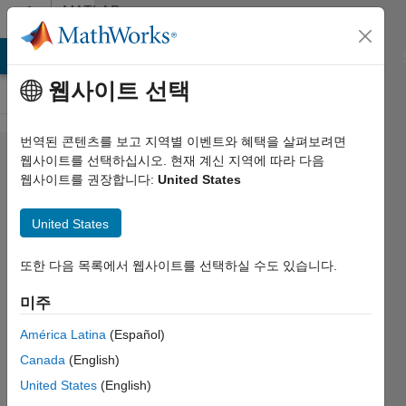
콘텐츠로 바로 가기
MATLAB
Answers
MATLAB Answers
File Exchange
Cody
AI Chat Playground
웹사이트 선택
번역된 콘텐츠를 보고 지역별 이벤트와 혜택을 살펴보려면
How
웹사이트를 선택하십시오. 현재 계신 지역에 따라 다음
웹사이트를 권장합니다:
United States
can I
put
United States
arrow
heads
또한 다음 목록에서 웹사이트를 선택하실 수도 있습니다.
on the
미주
plotted
América Latina
(Español)
lines?
Canada
(English)
United States
(English)
Wiqas