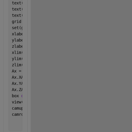
text(1.2,0,0,
'v'
,
'FontSize'
, 14);
%%% showing x,y,z 
text(0,-1.2,0,
'w'
,
'FontSize'
, 14);
text(0,0,1.2,
'u'
,
'FontSize'
, 14);
grid 
on
set(gca,
'FontSize'
, 14, 
'Linewidth'
,1);
%%% controle
xlabel(
'\bf x'
,
'position'
,[0 -1.45 -1])
ylabel(
'\bf y'
,
'position'
,[-1.45 0 -1])
zlabel(
'\bf z'
)
xlim([-1 1]);
ylim([-1 1]);
zlim([-1 1]);
Ax = gca;
Ax.XAxis.Visible = 
'on'
;
%%% turn OFF or ON the oute
Ax.YAxis.Visible = 
'on'
;
Ax.ZAxis.Visible = 
'on'
;
box 
off
view(3)
camup([-1 0 1]) 
%%%camera view can be change by cha
camroll(90)
%%%can also rotate the camera