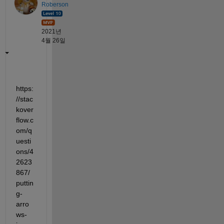
Roberson
2021년
4월 26일
https:
//stac
kover
flow.c
om/q
uesti
ons/4
2623
867/
puttin
g-
arro
ws-