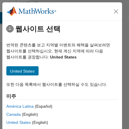
콘텐츠로 바로 가기
MATLAB
Answers
MATLAB Answers
File Exchange
Cody
AI Chat Playground
웹사이트 선택
번역된 콘텐츠를 보고 지역별 이벤트와 혜택을 살펴보려면
How to
웹사이트를 선택하십시오. 현재 계신 지역에 따라 다음
웹사이트를 권장합니다:
United States
mirror
pad a
United States
matrix
또한 다음 목록에서 웹사이트를 선택하실 수도 있습니다.
Elysi
미주
Cochin
América Latina
(Español)
2021 2월
Canada
(English)
8
United States
(English)
2 답변