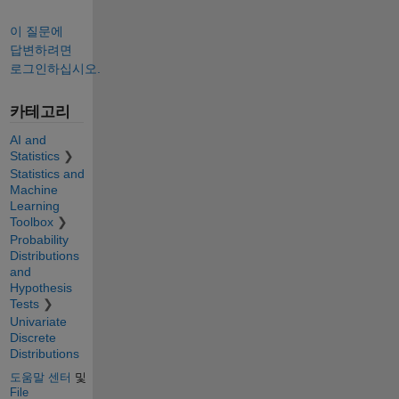
이 질문에
답변하려면
로그인하십시오.
카테고리
AI and
Statistics
Statistics and
Machine
Learning
Toolbox
Probability
Distributions
and
Hypothesis
Tests
Univariate
Discrete
Distributions
도움말 센터
및
File