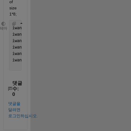
of 
size 
1*8; 
iwant = ones(10) ; 
테마
iwant(2:end-1,2:end-1) = A ;   
% repalce A 
iwant(1,2:end-1) = vec ;  
% top 
iwant(2:end-1,end) = vec' ;  
% right 
iwant(end,2:end-1) = fliplr(vec) ;  
% bottom 
iwant(2:end-1,1) = flipud(vec') ;  
% left
댓글
수:
0
댓글을
달려면
로그인하십시오.