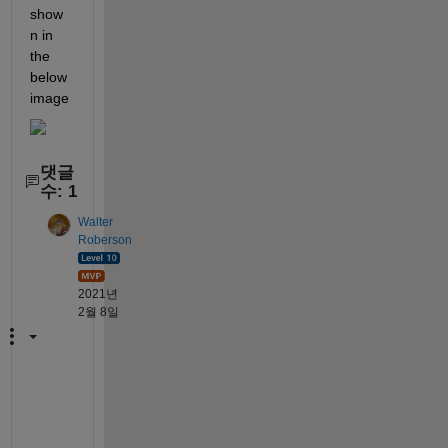
show
n in 
the 
below 
image
댓글
수: 1
Walter
Roberson
2021년
2월 8일
H
o
w 