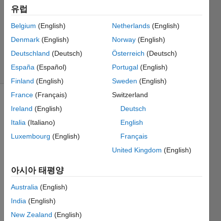
답변
유럽
채택됨
업데이트
Belgium
(English)
Netherlands
(English)
시간: 2021
Denmark
(English)
Norway
(English)
2월 8
Deutschland
(Deutsch)
Österreich
(Deutsch)
조회 수:
España
(Español)
Portugal
(English)
13 (30일)
Finland
(English)
Sweden
(English)
France
(Français)
Switzerland
Ireland
(English)
Deutsch
Italia
(Italiano)
English
Luxembourg
(English)
Français
United Kingdom
(English)
How 
to do 
아시아 태평양
mirror 
paddi
Australia
(English)
ng to 
India
(English)
the 
New Zealand
(English)
matrix