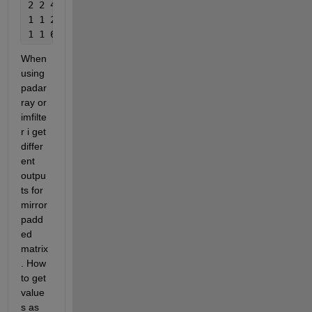
2 2 4 2 4 7 3 3 2 2
1 1 2 4 5 6 2 3 1 1
1 1 6 3 3 4 5 1 2 1];
When 
using 
padar
ray or 
imfilte
r i get 
differ
ent 
outpu
ts for 
mirror 
padd
ed 
matrix
. How 
to get 
value
s as 