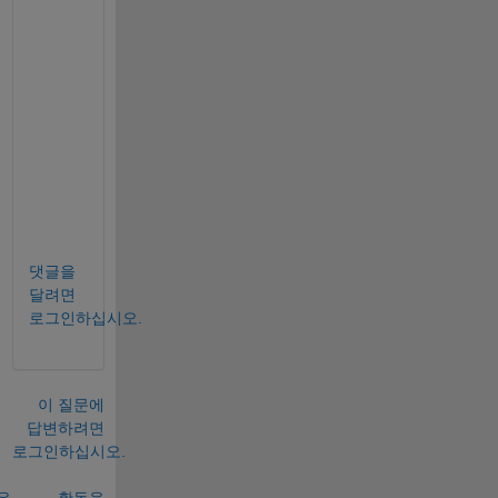
d
d
e
d 
i
m
a
g
e
.
댓글을
달려면
로그인하십시오.
이 질문에
답변하려면
로그인하십시오.
유
활동을