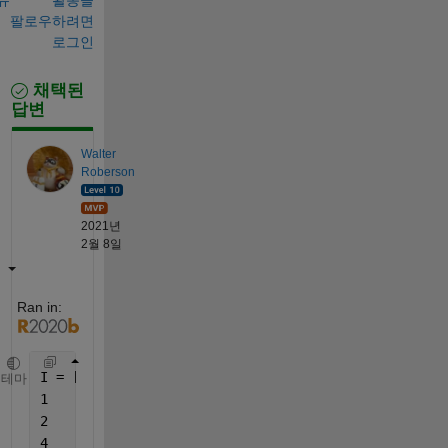
팔로우하려면
로그인
채택된
답변
Walter
Roberson
2021년
2월 8일
Ran in:
I = [
테마