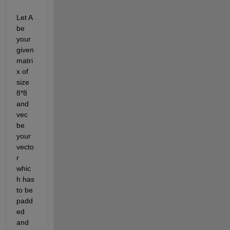
Let A 
be 
your 
given 
matri
x of 
size 
8*8 
and 
vec 
be 
your 
vecto
r 
whic
h has 
to be 
padd
ed 
and 