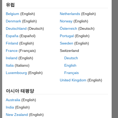
업데이트
유럽
시간: 2020
Belgium
(English)
Netherlands
(English)
10월 23
Denmark
(English)
Norway
(English)
조회 수: 6
(30일)
Deutschland
(Deutsch)
Österreich
(Deutsch)
España
(Español)
Portugal
(English)
Finland
(English)
Sweden
(English)
France
(Français)
Switzerland
Ireland
(English)
Deutsch
Italia
(Italiano)
English
I am 
Luxembourg
(English)
Français
doing 
United Kingdom
(English)
a 3d 
mesh 
아시아 태평양
plot, 
and 
Australia
(English)
besid
India
(English)
e 
New Zealand
(English)
those 