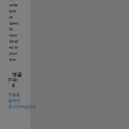
write 
text 
at 
speci
fic 
coor
dinat
es in 
your 
axe.
댓글
수:
0
댓글을
달려면
로그인하십시오.