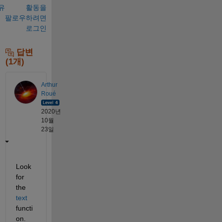
유
활동을
팔로우하려면
로그인
답변
(1개)
Arthur
Roué
2020년
10월
23일
Look 
for 
the 
text
functi
on.