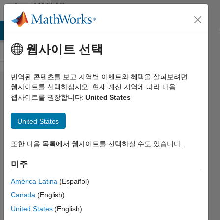
콘텐츠로 바로 가기
MATLAB
Answers
MATLAB Answers
File Exchange
Cody
AI Chat Playground
웹사이트 선택
번역된 콘텐츠를 보고 지역별 이벤트와 혜택을 살펴보려면
plotting
웹사이트를 선택하십시오. 현재 계신 지역에 따라 다음
웹사이트를 권장합니다:
United States
xyz
direction
United States
as
legend
또한 다음 목록에서 웹사이트를 선택하실 수도 있습니다.
미주
Debasish
América Latina
(Español)
Jana
2020 10월
Canada
(English)
23
United States
(English)
1 답변