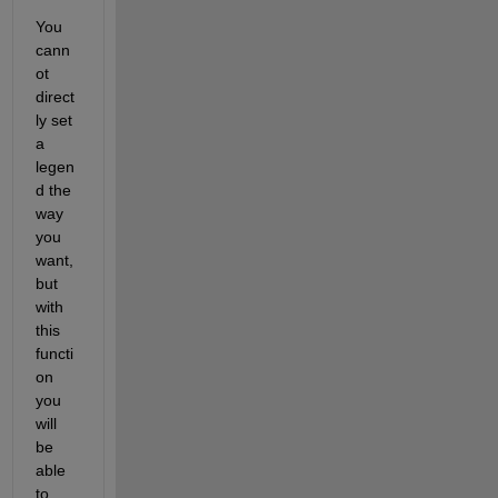
You 
cann
ot 
direct
ly set 
a 
legen
d the 
way 
you 
want, 
but 
with 
this 
functi
on 
you 
will 
be 
able 
to 