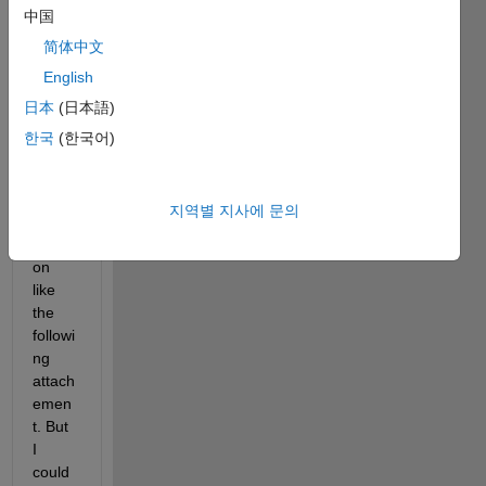
plot I 
中国
want 
简体中文
to 
English
have 
a 
日本
(日本語)
figure 
한국
(한국어)
showi
ng 
the 
지역별 지사에 문의
xyz 
directi
on 
like 
the 
followi
ng 
attach
emen
t. But 
I 
could 