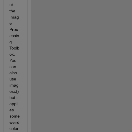
ut 
the 
Imag
e 
Proc
essin
g 
Toolb
ox. 
You 
can 
also 
use 
imag
esc() 
but it 
appli
es 
some 
weird 
color