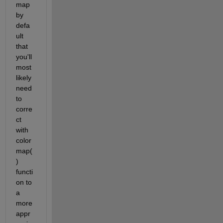
map 
by 
defa
ult 
that 
you'll 
most 
likely 
need 
to 
corre
ct 
with 
color
map(
) 
functi
on to 
a 
more 
appr