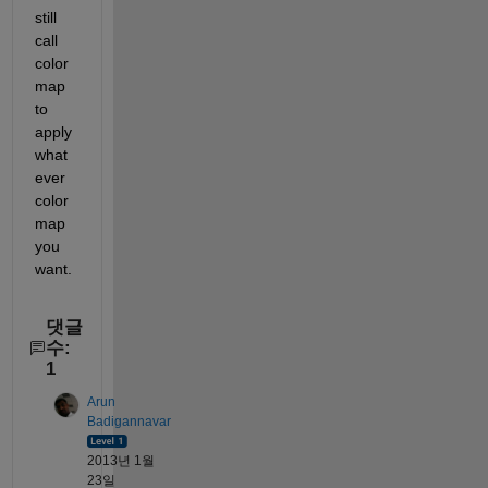
still 
call 
color
map 
to 
apply 
what
ever 
color
map 
you 
want.
댓글
수:
1
Arun
Badigannavar
2013년 1월
23일