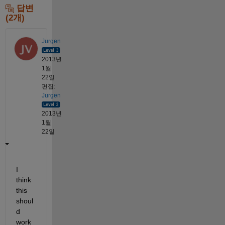
답변
(2개)
Jurgen
2013년
1월
22일
편집:
Jurgen
2013년
1월
22일
I 
think 
this 
shoul
d 
work