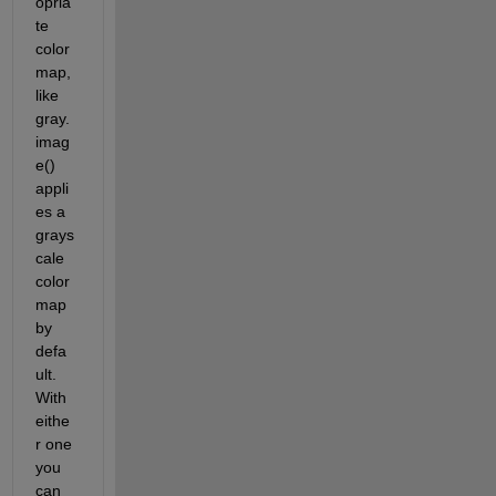
opria
te 
color
map, 
like 
gray. 
imag
e() 
appli
es a 
grays
cale 
color 
map 
by 
defa
ult. 
With 
eithe
r one 
you 
can 