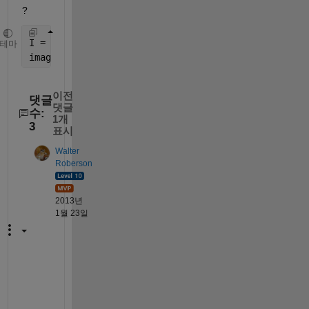
?
I = imread(
'file_on_path.jpg'
) 
테마
imagesc(I);
이전
댓글
댓글
수:
1개
3
표시
Walter
Roberson
2013년
1월 23일
W
h
a