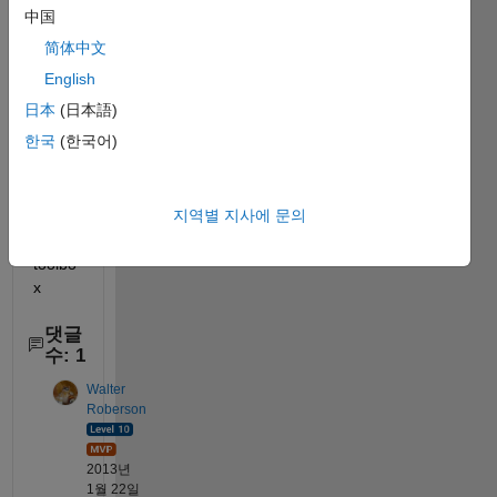
b 
中国
2012
简体中文
b,,,,is 
it 
English
becau
日本
(日本語)
se i 
한국
(한국어)
don 
haver 
image 
지역별 지사에 문의
proce
ssing 
toolbo
x
댓글
수: 1
Walter
Roberson
2013년
1월 22일