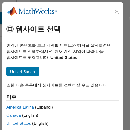
콘텐츠로 바로 가기
MATLAB
Answers
MATLAB Answers
File Exchange
Cody
AI Chat Playground
웹사이트 선택
번역된 콘텐츠를 보고 지역별 이벤트와 혜택을 살펴보려면
DO I need
웹사이트를 선택하십시오. 현재 계신 지역에 따라 다음
웹사이트를 권장합니다:
United States
Image
processing
United States
tool box to
upload
또한 다음 목록에서 웹사이트를 선택하실 수도 있습니다.
image into
미주
GUI
América Latina
(Español)
Canada
(English)
Arun
United States
(English)
Badigannavar