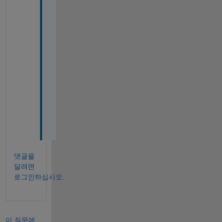
t
h 
a
l
t
e
r
i
n
g 
i
t
댓글을
달려면
로그인하십시오.
이 질문에