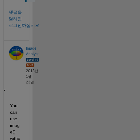
댓글을
달려면
로그인하십시오.
Image
Analyst
2013년
1월
23일
You 
can 
use 
imag
e() 
witho