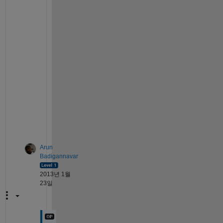
s 
p
r
o
p
o
r
t
i
o
n
s 
?
Arun
Badigannavar
2013년 1월
23일