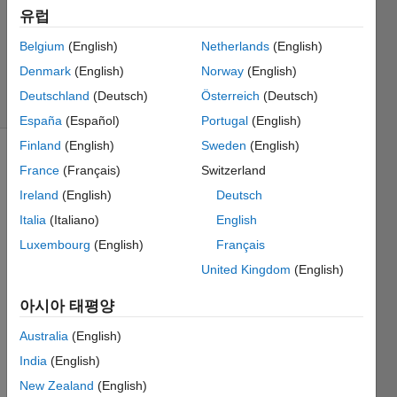
유럽
2013 1월
22
Belgium
(English)
Netherlands
(English)
2 답변
Denmark
(English)
Norway
(English)
조회 수: 8
Deutschland
(Deutsch)
Österreich
(Deutsch)
(30일)
España
(Español)
Portugal
(English)
Finland
(English)
Sweden
(English)
이전 댓글
France
(Français)
Switzerland
표시
Ireland
(English)
Deutsch
Italia
(Italiano)
English
Luxembourg
(English)
Français
I dont 
United Kingdom
(English)
have 
"imsh
아시아 태평양
ow" 
comm
Australia
(English)
and in 
India
(English)
my 
matla
New Zealand
(English)