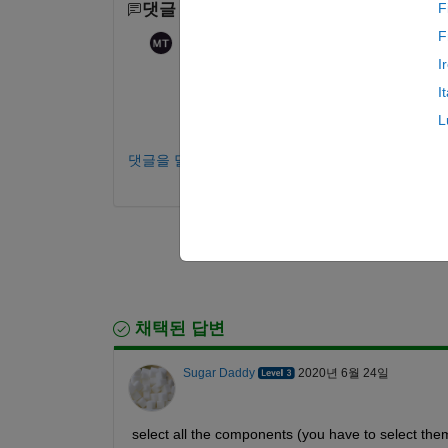
댓글 수: 1
F
F
Mohammad Sami
2020년 6월 24일
I
Yes, all the components are children of th
I
The grid layout allows the scaling of th
L
댓글을 달려면 로그인하십시오.
채택된 답변
Sugar Daddy
2020년 6월 24일
select all the components (you have to select the