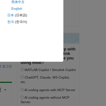
简体中文
2024년 9월 11일
English
채택됨:
日本
(日本語)
Sugar Daddy
t ?
한국
(한국어)
하십시오.
면 로그인