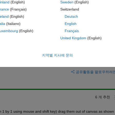
inland
(English)
Sweden
(English)
rance
(Français)
Switzerland
reland
(English)
Deutsch
e grid layout. Is there any reason why you want to delete the grid layou
talia
(Italiano)
English
e components when you change the window size of your app. 
uxembourg
(English)
Français
United Kingdom
(English)
지역별 지사에 문의
이 질문에 답변하려면 로그인
공유
활동을 팔로우하려
6 개 추천
m 1 by 1 using mouse and shift key) drag them out of canvas as shown 