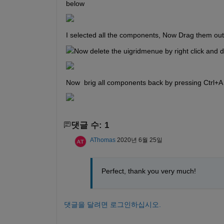
below
I selected all the components, Now Drag them ou
Now delete the uigridmenue by right click and d
Now  brig all components back by pressing Ctrl+
댓글 수: 1
AThomas
2020년 6월 25일
Perfect, thank you very much!
댓글을 달려면 로그인하십시오.