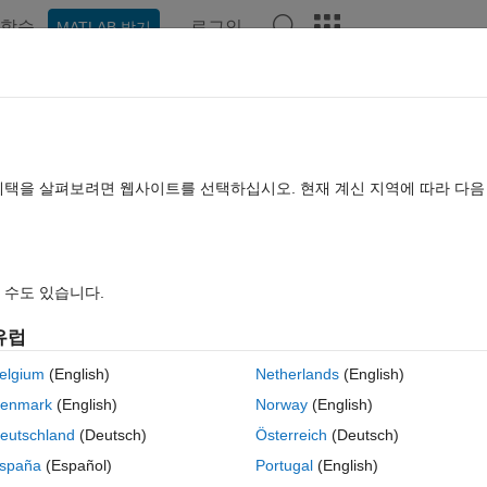
학습
로그인
MATLAB 받기
hat Playground
토론
콘테스트
블로그
게시물
더 보기
TLAB FAQ
더 보기
 layout in App Designer?
혜택을 살펴보려면 웹사이트를 선택하십시오. 현재 계신 지역에 따라 다
됨
업데이트 시간: 2024 9월 11
조회 수: 21 (30일)
 수도 있습니다.
유럽
elgium
(English)
Netherlands
(English)
0 개 추천
enmark
(English)
Norway
(English)
ll the components in it.
eutschland
(Deutsch)
Österreich
(Deutsch)
ents?
spaña
(Español)
Portugal
(English)