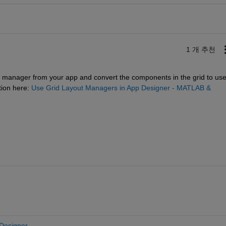
1 개 추천
t manager from your app and convert the components in the grid to use
ion here: 
Use Grid Layout Managers in App Designer - MATLAB & 
Designer