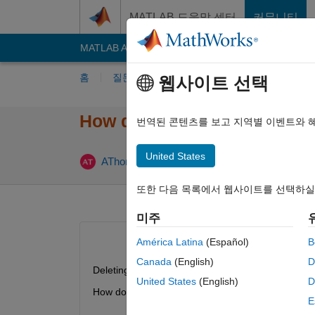
콘텐츠로 바로 가기
MATLAB 도움말 센터
커뮤니티
MATLAB Answers
File Exchange
Cody
AI C
홈
질문하기
답변하기
찾아보기
MA
웹사이트 선택
How do you remove the grid
번역된 콘텐츠를 보고 지역별 이벤트와 
United States
답변 채택
AThomas
2020 6월 23
2 답변
또한 다음 목록에서 웹사이트를 선택하실
미주
América Latina
(Español)
B
Canada
(English)
D
Deleting the grid layout that I placed now deletes a
United States
(English)
D
How do I delete it without losing all those compon
E