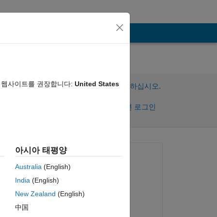
음 웹사이트를 권장합니다:
United States
이 질문에 답변하려면 로그인하십시오.
공유
활동을 팔로우하려면 로그인
아시아 태평양
질문:
Australia
(English)
AThomas
India
(English)
2020년 6월 23일
New Zealand
(English)
답변:
中国
xingxingcui