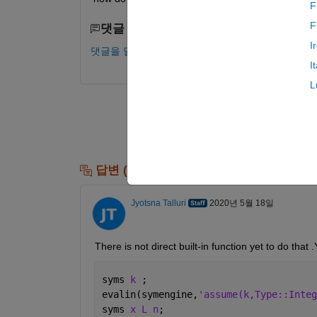
F
F
댓글 수: 0
I
댓글을 달려면 로그인하십시오.
I
L
답변 (1개)
Jyotsna Talluri
2020년 5월 18일
There is not direct built-in function yet to do tha
syms 
k 
;
evalin(symengine,
'assume(k,Type::Integ
syms 
x L n
;