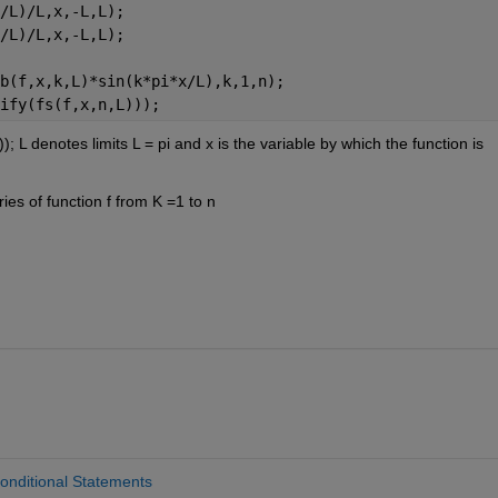
/L)/L,x,-L,L);
/L)/L,x,-L,L);
b(f,x,k,L)*sin(k*pi*x/L),k,1,n);
ify(fs(f,x,n,L)));
 L denotes limits L = pi and x is the variable by which the function is 
ries of function f from K =1 to n
onditional Statements