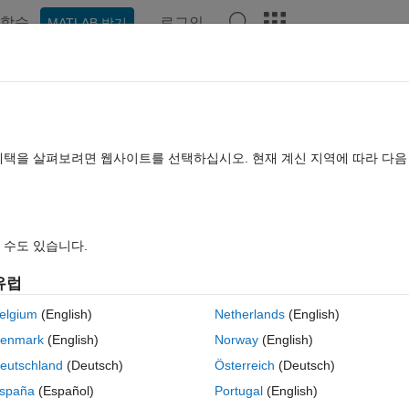
학습
로그인
MATLAB 받기
hat Playground
토론
콘테스트
블로그
게시물
더 보기
TLAB FAQ
더 보기
l sum of a fourier series?
혜택을 살펴보려면 웹사이트를 선택하십시오. 현재 계신 지역에 따라 다
간: 2020 5월 18
조회 수: 12 (30일)
 수도 있습니다.
유럽
elgium
(English)
Netherlands
(English)
0 개 추천
enmark
(English)
Norway
(English)
eutschland
(Deutsch)
Österreich
(Deutsch)
spaña
(Español)
Portugal
(English)
ode?