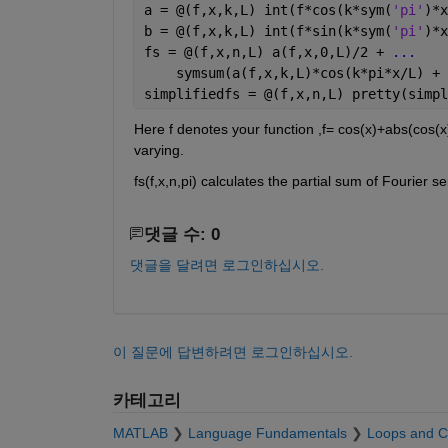
a = @(f,x,k,L) int(f*cos(k*sym(
'pi'
)*x
b = @(f,x,k,L) int(f*sin(k*sym(
'pi'
)*x
fs = @(f,x,n,L) a(f,x,0,L)/2 + 
...
    symsum(a(f,x,k,L)*cos(k*pi*x/L) + 
simplifiedfs = @(f,x,n,L) pretty(simpl
Here f denotes your function ,f= cos(x)+abs(cos(x));
varying.
fs(f,x,n,pi) calculates the partial sum of Fourier se
댓글 수: 0
댓글을 달려면 로그인하십시오.
이 질문에 답변하려면 로그인하십시오.
카테고리
MATLAB
Language Fundamentals
Loops and C