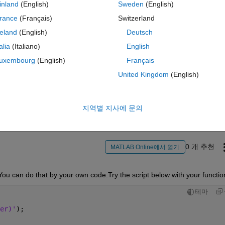
inland
(English)
Sweden
(English)
rance
(Français)
Switzerland
reland
(English)
Deutsch
talia
(Italiano)
English
uxembourg
(English)
Français
United Kingdom
(English)
이 질문에 답변하려면 로그인
공유
활동을 팔로우하려
지역별 지사에 문의
0 개 추천
MATLAB Online에서 열기
t .You can do that by your own code.Try the script below with your functio
테마
er)'
);