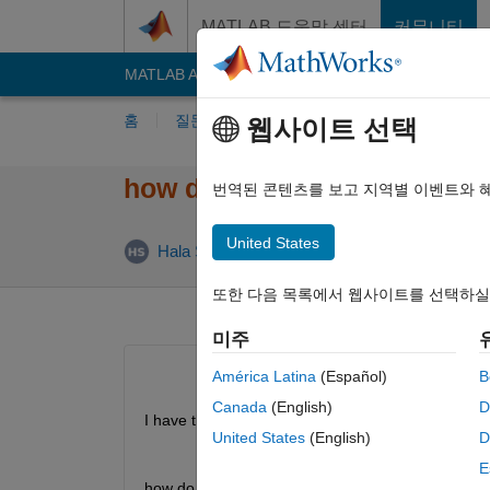
콘텐츠로 바로 가기
MATLAB 도움말 센터
커뮤니티
MATLAB Answers
File Exchange
Cody
AI C
홈
질문하기
답변하기
찾아보기
MA
웹사이트 선택
how do i calculate the partia
번역된 콘텐츠를 보고 지역별 이벤트와 
United States
업데이트 시
Hala Smadi
2020 5월 15
1 답변
또한 다음 목록에서 웹사이트를 선택하실
미주
América Latina
(Español)
B
Canada
(English)
D
I have the following function:
United States
(English)
D
             f(x)=1/2*(cos(x)+|cos(x)|), x 
∈ [-
π,π]
E
how do I calculate the partial sum using matlab c