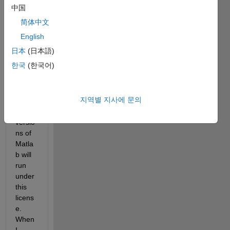
b?  I 
中国
curre
简体中文
ntly 
run 
English
2016
日本
(日本語)
b and 
한국
(한국어)
need 
to 
know 
지역별 지사에 문의
if the 
older 
versio
ns of 
Matla
b will 
run 
under 
this 
licens
e.  
When 