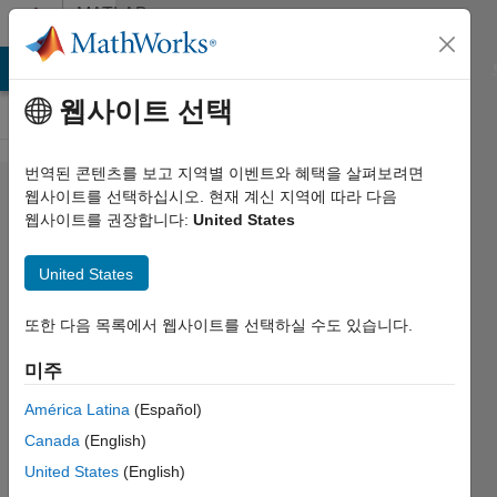
콘텐츠로 바로 가기
MATLAB
Answers
MATLAB Answers
File Exchange
Cody
AI Chat Playground
웹사이트 선택
번역된 콘텐츠를 보고 지역별 이벤트와 혜택을 살펴보려면
License
웹사이트를 선택하십시오. 현재 계신 지역에 따라 다음
웹사이트를 권장합니다:
United States
for
downlevel
United States
versions
또한 다음 목록에서 웹사이트를 선택하실 수도 있습니다.
John
미주
Fisher
2019 5월
América Latina
(Español)
29
Canada
(English)
1 답변
United States
(English)
업데이트