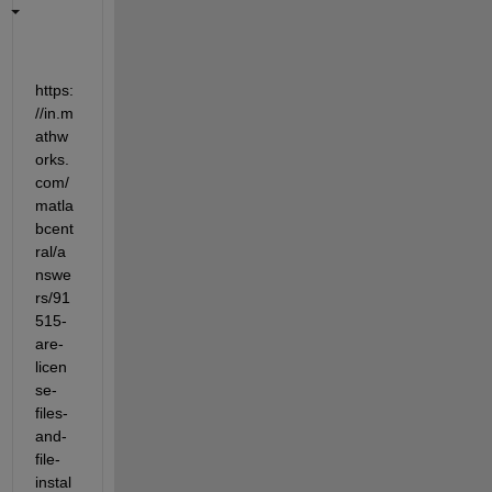
https:
//in.m
athw
orks.
com/
matla
bcent
ral/a
nswe
rs/91
515-
are-
licen
se-
files-
and-
file-
instal