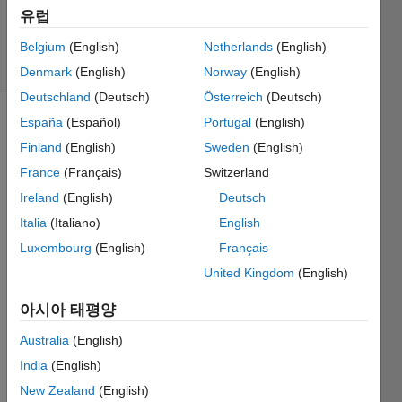
시간: 2019
유럽
5월 29
조회 수:
Belgium
(English)
Netherlands
(English)
13 (30일)
Denmark
(English)
Norway
(English)
Deutschland
(Deutsch)
Österreich
(Deutsch)
España
(Español)
Portugal
(English)
Finland
(English)
Sweden
(English)
France
(Français)
Switzerland
Ireland
(English)
Deutsch
Are 
Italia
(Italiano)
English
licens
Luxembourg
(English)
Français
es 
United Kingdom
(English)
comp
atible 
아시아 태평양
will all 
older 
Australia
(English)
versio
India
(English)
ns of 
Matla
New Zealand
(English)