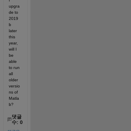
I 
upgra
de to 
2019
b 
later 
this 
year, 
will I 
be 
able 
to run 
all 
older 
versio
ns of 
Matla
b?
댓글
수: 0