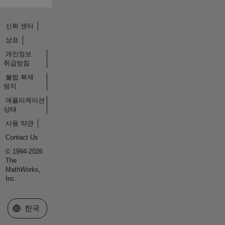
신뢰 센터
상표
개인정보
취급방침
불법 복제
방지
애플리케이션
상태
사용 약관
Contact Us
© 1994-2026
The
MathWorks,
Inc.
웹사이트 선택
한국