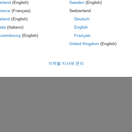
inland
(English)
Sweden
(English)
rance
(Français)
Switzerland
reland
(English)
Deutsch
We have made our own target support package (TSP), but it version 
 to be generic i.e non-dependence on versions. How can I do that?
talia
(Italiano)
English
uxembourg
(English)
Français
United Kingdom
(English)
지역별 지사에 문의
공유
활동을 팔로우하려