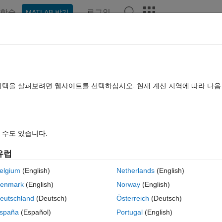
학습
로그인
MATLAB 받기
hat Playground
토론
콘테스트
블로그
게시물
더 보기
TLAB FAQ
더 보기
de inhouse)
혜택을 살펴보려면 웹사이트를 선택하십시오. 현재 계신 지역에 따라 다
이트 시간: 2025 6월 20
조회 수: 4 (30일)
 수도 있습니다.
유럽
올리려면 질문을 다시 여십시오.
elgium
(English)
Netherlands
(English)
enmark
(English)
Norway
(English)
eutschland
(Deutsch)
Österreich
(Deutsch)
spaña
(Español)
Portugal
(English)
0 개 추천