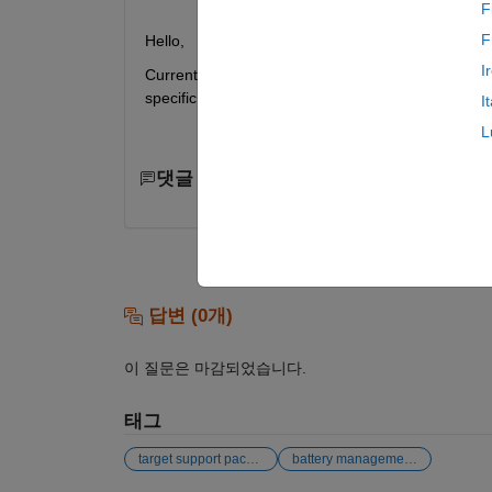
F
F
Hello,
I
Currently we are using Simulink for BMS project. 
specific i.e works only in R2016a. I want the TSP
I
L
댓글 수: 0
답변 (0개)
이 질문은 마감되었습니다.
태그
target support package
battery management systems