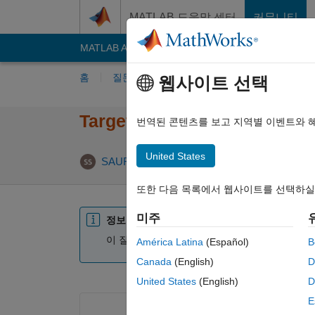
콘텐츠로 바로 가기
MATLAB 도움말 센터
커뮤니티
MATLAB Answers
File Exchange
Cody
AI C
홈
질문하기
답변하기
찾아보기
MA
웹사이트 선택
Target support package (ma
번역된 콘텐츠를 보고 지역별 이벤트와 
United States
SAURABH SHAH
2019 4월 6
0 답변
업데
또한 다음 목록에서 웹사이트를 선택하실
미주
정보
이 질문은 마감되었습니다. 편집하거나 답변을 
América Latina
(Español)
B
Canada
(English)
D
United States
(English)
D
E