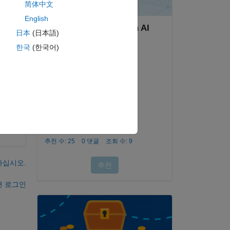
简体中文
u 
 
English
日本
(日本語)
한국
(한국어)
 
하십시오.
면 로그인