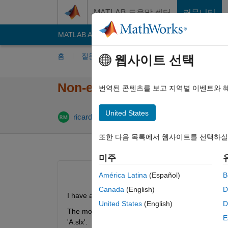
콘텐츠로 바로 가기
MATLAB 도움말 센터
커뮤니티
MATLAB Answers
File Exchange
Cody
AI C
홈
질문하기
답변하기
찾아보기
MA
웹사이트 선택
Non-existent internally save
번역된 콘텐츠를 보고 지역별 이벤트와 
United States
ricard molins
2019 1월 2
0 답변
조회 수: 2
또한 다음 목록에서 웹사이트를 선택하실
미주
América Latina
(Español)
B
Canada
(English)
D
I have a model with test harnesses for the sublock
United States
(English)
D
The model 'A' contains references to externally sa
E
'A.slx'.  It is not possible to have a mix of externa