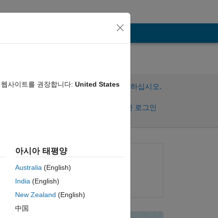
음 웹사이트를 권장합니다:
United States
이 질문에 답변하려면 로그인하십시오.
공유
활동을 팔로우하려면 로그인
아시아 태평양
질문:
Australia
(English)
ricard molins
India
(English)
2019년 1월 2일
New Zealand
(English)
中国