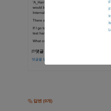
F
'A_Harness' so that it is configured to be saved ex
would like to convert all harnesses to be saved in
F
Internal Harnesses.
I
There are similar warning for other test harnesses
I
If I go to the model, right click it and go to the A_H
L
test harnesses accesible through the Analysis-Te
What could be causing this problem? 
댓글 수: 0
댓글을 달려면 로그인하십시오.
답변 (0개)