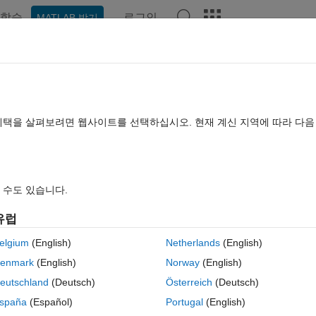
학습
로그인
MATLAB 받기
hat Playground
토론
콘테스트
블로그
게시물
더 보기
TLAB FAQ
더 보기
d test harness
혜택을 살펴보려면 웹사이트를 선택하십시오. 현재 계신 지역에 따라 다
8 (30일)
 수도 있습니다.
유럽
elgium
(English)
Netherlands
(English)
0 개 추천
enmark
(English)
Norway
(English)
s. I get a warning which says:
eutschland
(Deutsch)
Österreich
(Deutsch)
ved test harnesses, but the harness 'A_Harness' is saved internally in 
spaña
(Español)
Portugal
(English)
lly and internally saved test harnesses.  Updating the settings for 