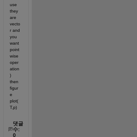
use 
they 
are 
vecto
r and 
you 
want 
point
wise 
oper
ation
) 
then 
figur
e 
plot(
T,p)
댓글
수:
0