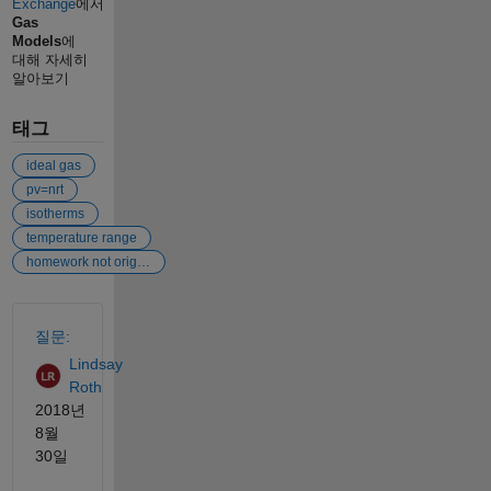
Exchange
에서
Gas
Models
에
대해 자세히
알아보기
태그
ideal gas
pv=nrt
isotherms
temperature range
homework not originally tagged as homework
참고 항목
질문:
Lindsay
Roth
2018년
8월
30일