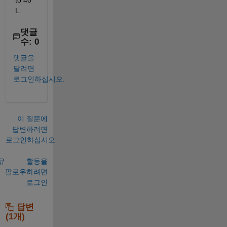
to 40 
L.
댓글
수: 0
댓글을
달려면
로그인하십시오.
이 질문에
답변하려면
로그인하십시오.
유
활동을
팔로우하려면
로그인
답변
(1개)