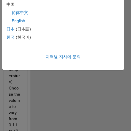
temp
中国
eratur
简体中文
e 
range 
English
of 20 
日本
(日本語)
K to 
한국
(한국어)
400 K 
(with 
20 K 
지역별 지사에 문의
spaci
ng in 
temp
eratur
e). 
Choo
se the 
volum
e to 
vary 
from 
0.1 L 