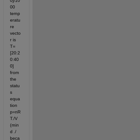
0]/10
00 
temp
eratu
re 
vecto
r is 
T=
[20:2
0:40
0] 
from 
the 
statu
s 
equa
tion 
p=nR
T./V 
(min
d ./ 
beca