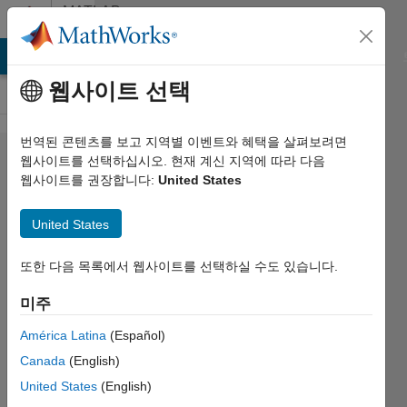
콘텐츠로 바로 가기
MATLAB
Answers
MATLAB Answers
File Exchange
Cody
AI Chat Playground
웹사이트 선택
번역된 콘텐츠를 보고 지역별 이벤트와 혜택을 살펴보려면
Plotting
웹사이트를 선택하십시오. 현재 계신 지역에 따라 다음
웹사이트를 권장합니다:
United States
isotherms
for ideal
United States
gas law
또한 다음 목록에서 웹사이트를 선택하실 수도 있습니다.
Lindsay
미주
Roth
2018 8월
América Latina
(Español)
30
Canada
(English)
1 답변
United States
(English)
업데이트