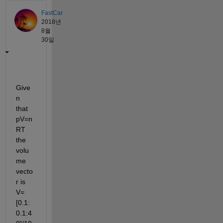
FastCar
2018년
8월
30일
Give
n 
that 
pV=n
RT 
the 
volu
me 
vecto
r is 
V=
[0.1:
0.1:4