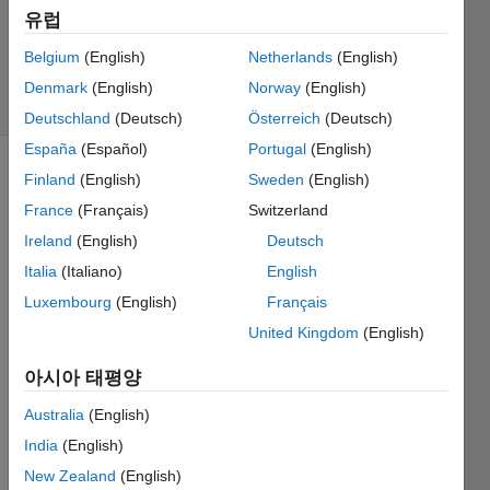
시간:
유럽
2018 9월
4
Belgium
(English)
Netherlands
(English)
조회 수:
Denmark
(English)
Norway
(English)
11 (30일)
Deutschland
(Deutsch)
Österreich
(Deutsch)
España
(Español)
Portugal
(English)
Finland
(English)
Sweden
(English)
France
(Français)
Switzerland
Ireland
(English)
Deutsch
Italia
(Italiano)
English
Plot 
Luxembourg
(English)
Français
isothe
United Kingdom
(English)
rms 
for 5 
아시아 태평양
moles 
of an 
Australia
(English)
ideal 
India
(English)
gas in 
the 
New Zealand
(English)