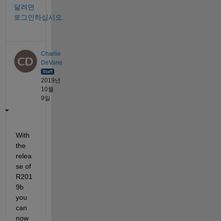
달려면
로그인하십시오.
Charlie
DeVane
2019년
10월
9일
With 
the 
relea
se of 
R201
9b 
you 
can 
now 