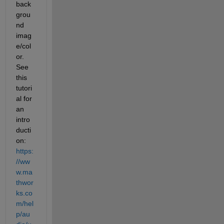
back
grou
nd 
imag
e/col
or. 
See 
this 
tutori
al for 
an 
intro
ducti
on: 
https:
//ww
w.ma
thwor
ks.co
m/hel
p/au