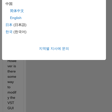
the 
中国
Audio
简体中文
Plugin 
English
Class 
on 
日本
(日本語)
the 
한국
(한국어)
Audio 
Syste
ms 
지역별 지사에 문의
Toolb
ox. 
Howe
ver is 
there 
some 
way 
to 
modif
y the 
VST 
GUI 