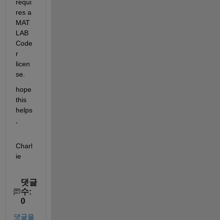
requi
res a 
MAT
LAB 
Code
r 
licen
se.
hope 
this 
helps
,
Charl
ie
댓글
수:
0
댓글을