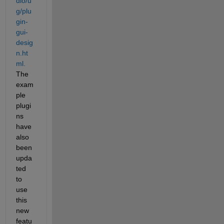
dio/u
g/plu
gin-
gui-
desig
n.ht
ml.
The 
exam
ple 
plugi
ns 
have 
also 
been 
upda
ted 
to 
use 
this 
new 
featu