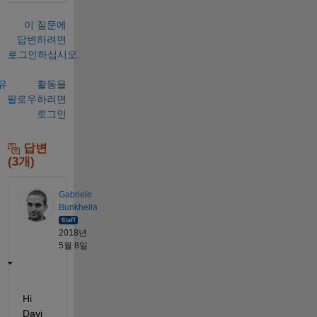
이 질문에
답변하려면
로그인하십시오.
유
활동을
팔로우하려면
로그인
답변
(3개)
Gabriele
Bunkheila
2018년
5월 8일
Hi 
Davi