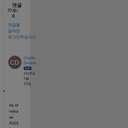
댓글
수:
0
댓글을
달려면
로그인하십시오.
Charlie
DeVane
2019년
5월
15일
As of 
relea
se 
R201