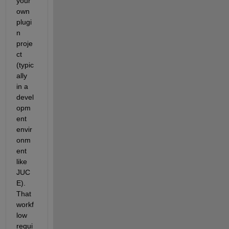
your 
own 
plugi
n 
proje
ct 
(typic
ally 
in a 
devel
opm
ent 
envir
onm
ent 
like 
JUC
E). 
That 
workf
low 
requi