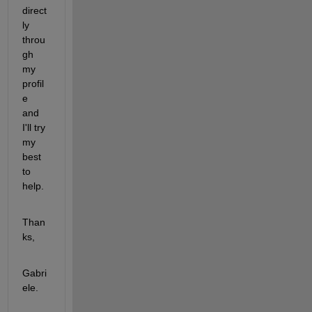
direct
ly 
throu
gh 
my 
profil
e 
and 
I'll try 
my 
best 
to 
help.
Than
ks,
Gabri
ele.