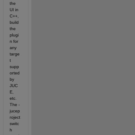
the 
UI in 
C++, 
build 
the 
plugi
n for 
any 
targe
t 
supp
orted 
by 
JUC
E, 
etc. 
The -
jucep
roject 
switc
h 