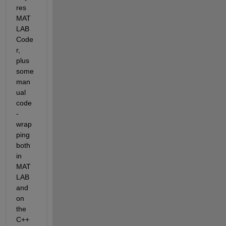
res 
MAT
LAB 
Code
r, 
plus 
some 
man
ual 
code
-
wrap
ping 
both 
in 
MAT
LAB 
and 
on 
the 
C++ 