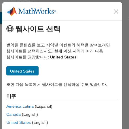
콘텐츠로 바로 가기
MATLAB
Answers
MATLAB Answers
File Exchange
Cody
AI Chat Playground
웹사이트 선택
번역된 콘텐츠를 보고 지역별 이벤트와 혜택을 살펴보려면
Is it
웹사이트를 선택하십시오. 현재 계신 지역에 따라 다음
웹사이트를 권장합니다:
United States
possible to
change the
United States
audioplugin
class VST
또한 다음 목록에서 웹사이트를 선택하실 수도 있습니다.
GUI?
미주
América Latina
(Español)
Dave
Canada
(English)
Moffat
2018 5월
United States
(English)
7