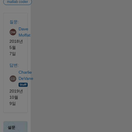
matlab coder
참고 항목
질문:
Dave
Moffat
2018년
5월
7일
답변:
Charlie
DeVane
2019년
10월
9일