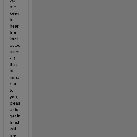
we 
are 
keen 
to 
hear 
from 
inter
ested 
users 
- If 
this 
is 
impo
rtant 
to 
you, 
pleas
e do 
get in 
touch 
with 
me 