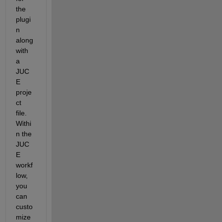
the 
plugi
n 
along 
with 
a 
JUC
E 
proje
ct 
file. 
Withi
n the 
JUC
E 
workf
low, 
you 
can 
custo
mize 