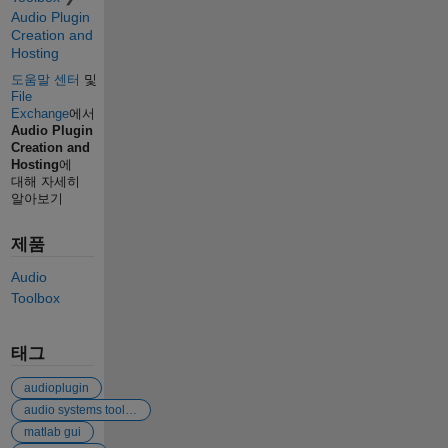
Audio Plugin
Creation and
Hosting
도움말 센터
및
File
Exchange
에서
Audio Plugin
Creation and
Hosting
에
대해 자세히
알아보기
제품
Audio
Toolbox
태그
audioplugin
audio systems toolbox
matlab gui