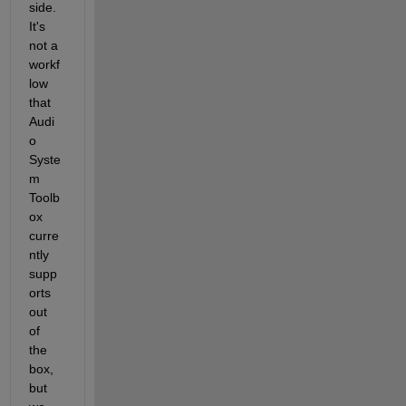
side. 
It's 
not a 
workf
low 
that 
Audi
o 
Syste
m 
Toolb
ox 
curre
ntly 
supp
orts 
out 
of 
the 
box, 
but 