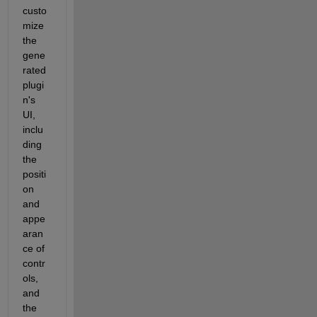
custo
mize 
the 
gene
rated 
plugi
n's 
UI, 
inclu
ding 
the 
positi
on 
and 
appe
aran
ce of 
contr
ols, 
and 
the 