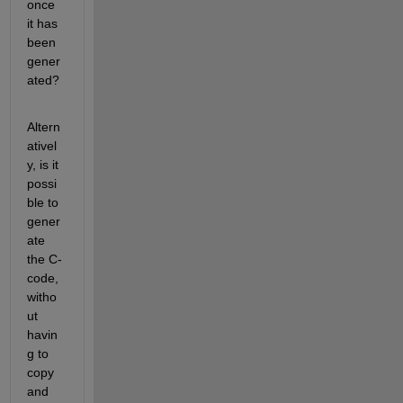
once 
it has 
been 
gener
ated?
Altern
ativel
y, is it 
possi
ble to 
gener
ate 
the C-
code, 
witho
ut 
havin
g to 
copy 
and 