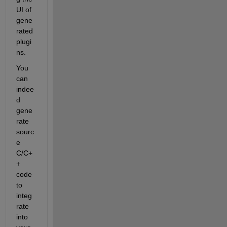
UI of 
gene
rated 
plugi
ns.
You 
can 
indee
d 
gene
rate 
sourc
e 
C/C+
+ 
code 
to 
integ
rate 
into 