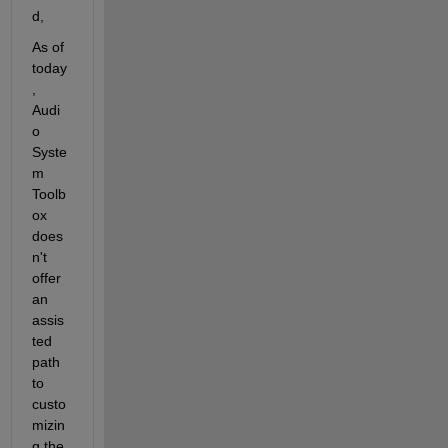
d,
As of 
today
, 
Audi
o 
Syste
m 
Toolb
ox 
does
n't 
offer 
an 
assis
ted 
path 
to 
custo
mizin
g the 