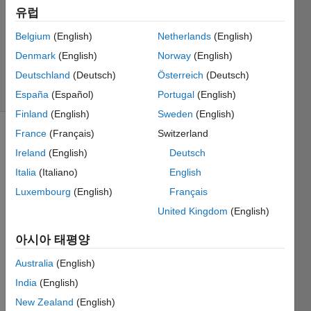
유럽
3 답변
업데이트
Belgium
(English)
Netherlands
(English)
시간: 2019
Denmark
(English)
Norway
(English)
10월 9
Deutschland
(Deutsch)
Österreich
(Deutsch)
조회 수:
13 (30일)
España
(Español)
Portugal
(English)
Finland
(English)
Sweden
(English)
France
(Français)
Switzerland
Ireland
(English)
Deutsch
Italia
(Italiano)
English
Luxembourg
(English)
Français
Hello,
United Kingdom
(English)
I have 
아시아 태평양
been 
devel
Australia
(English)
oping 
India
(English)
a VST 
New Zealand
(English)
using 