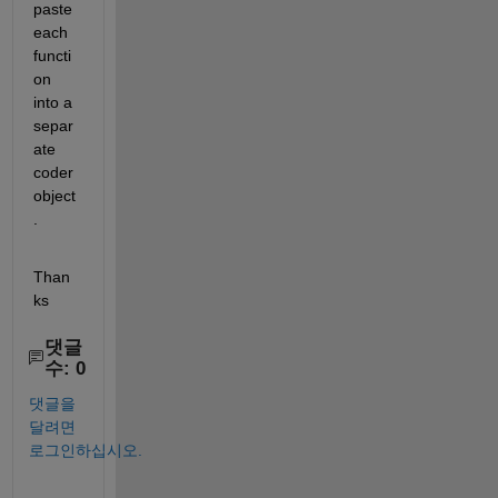
paste 
each 
functi
on 
into a 
separ
ate 
coder 
object
.
Than
ks
댓글
수: 0
댓글을
달려면
로그인하십시오.