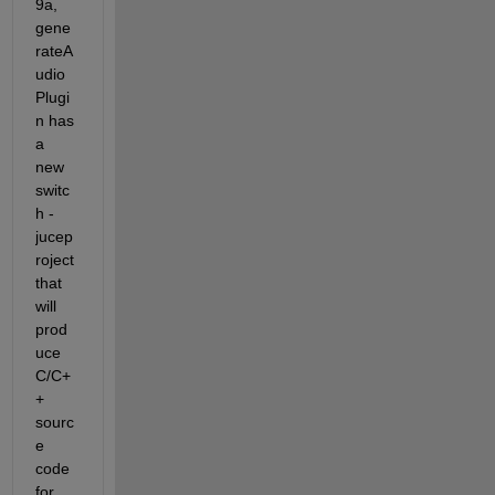
9a, 
gene
rateA
udio
Plugi
n has 
a 
new 
switc
h -
jucep
roject 
that 
will 
prod
uce 
C/C+
+ 
sourc
e 
code 
for 