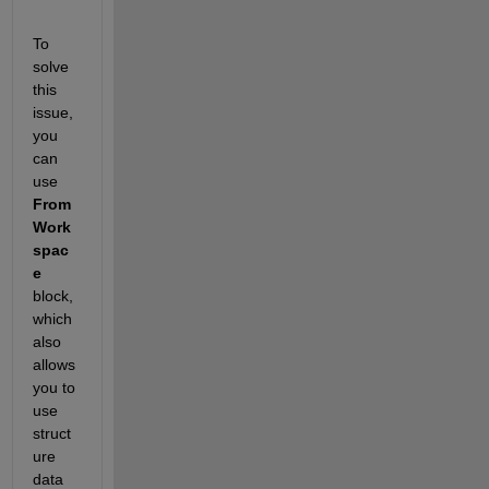
To 
solve 
this 
issue, 
you 
can 
use
From 
Work
spac
e
block, 
which 
also 
allows 
you to 
use 
struct
ure 
data 