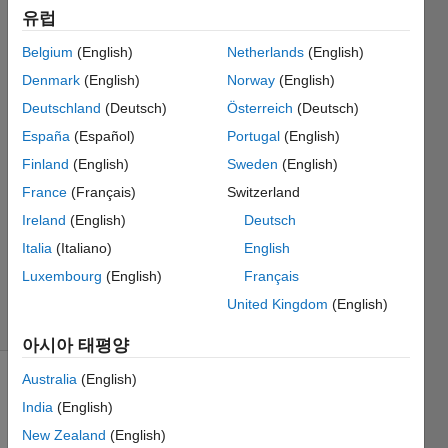
유럽
block?
Belgium
(English)
Netherlands
(English)
Kenny
Denmark
(English)
Norway
(English)
Deutschland
(Deutsch)
Österreich
(Deutsch)
2018 2월
España
(Español)
Portugal
(English)
12
Finland
(English)
Sweden
(English)
1 답변
답변
France
(Français)
Switzerland
채택됨
Ireland
(English)
Deutsch
업데이트
Italia
(Italiano)
English
시간: 2018
Luxembourg
(English)
Français
2월 12
조회 수:
United Kingdom
(English)
12 (30일)
아시아 태평양
Australia
(English)
India
(English)
New Zealand
(English)