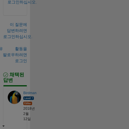
로그인하십시오.
이 질문에
답변하려면
로그인하십시오.
유
활동을
팔로우하려면
로그인
채택된
답변
Birdman
2018년
2월
12일