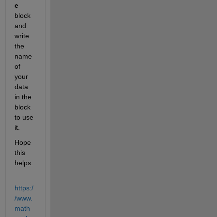
e
block 
and 
write 
the 
name 
of 
your 
data 
in the 
block 
to use 
it.
Hope 
this 
helps.
https:/
/www.
math