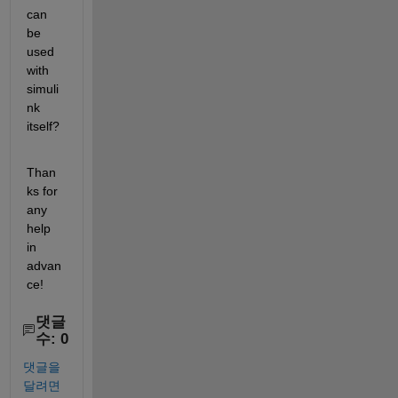
can 
be 
used 
with 
simuli
nk 
itself?
Than
ks for 
any 
help 
in 
advan
ce!
댓글
수: 0
댓글을
달려면