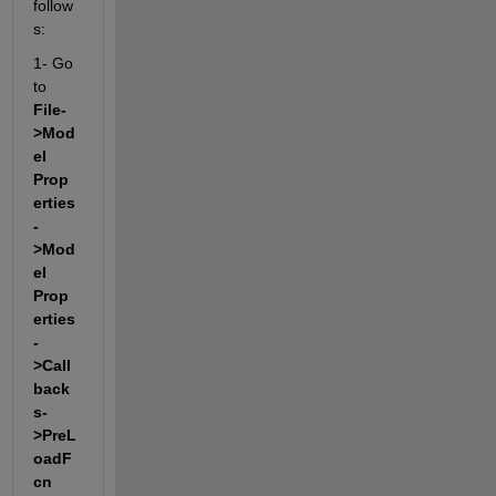
follow
s:
1- Go 
to
File-
>Mod
el 
Prop
erties
-
>Mod
el 
Prop
erties
-
>Call
back
s-
>PreL
oadF
cn