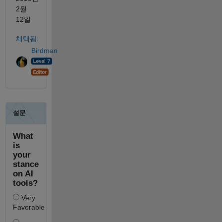
2월
12일
채택됨:
Birdman