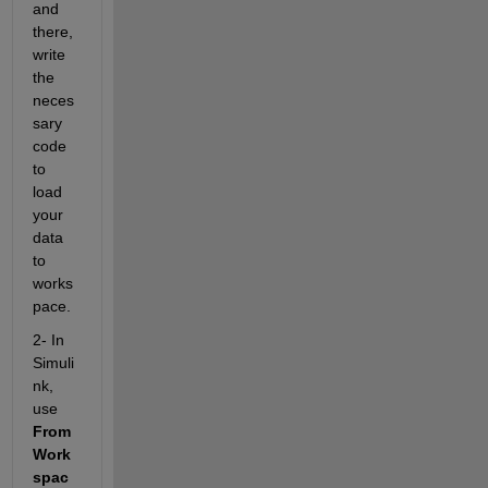
and 
there, 
write 
the 
neces
sary 
code 
to 
load 
your 
data 
to 
works
pace.
2- In 
Simuli
nk, 
use
From 
Work
spac