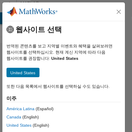
콘텐츠로 바로 가기
MATLAB
Answers
MATLAB Answers
File Exchange
Cody
AI Chat Playground
웹사이트 선택
번역된 콘텐츠를 보고 지역별 이벤트와 혜택을 살펴보려면
Simulink
웹사이트를 선택하십시오. 현재 계신 지역에 따라 다음
웹사이트를 권장합니다:
United States
- how to
access
United States
time-
series
또한 다음 목록에서 웹사이트를 선택하실 수도 있습니다.
data
미주
loaded
América Latina
(Español)
via a
Canada
(English)
"From
United States
(English)
File"