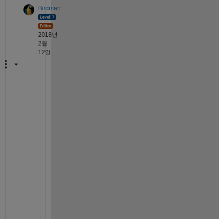
Birdman
2018년
2월
12일
Y
o
u 
a
r
e 
w
e
l
c
o
m
e 