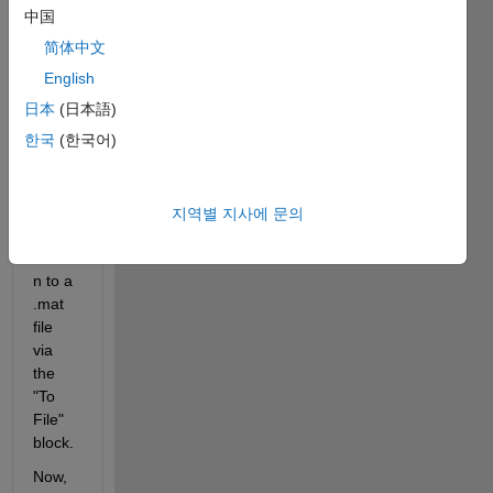
中国
简体中文
Hi all. 
I 
English
know 
日本
(日本語)
that 
한국
(한국어)
time-
series 
data 
can 
지역별 지사에 문의
be 
writte
n to a 
.mat 
file 
via 
the 
"To 
File" 
block.
Now, 