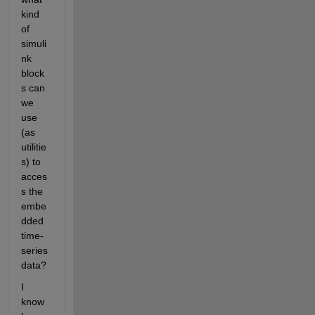
kind 
of 
simuli
nk 
block
s can 
we 
use 
(as 
utilitie
s) to 
acces
s the 
embe
dded 
time-
series 
data?
I 
know 