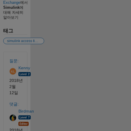
Exchange
에서
Simulink
에
대해 자세히
알아보기
태그
simulink access time series data
참고 항목
질문:
Kenny
2018년
2월
12일
댓글:
Birdman
2018년