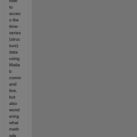
how 
to 
acces
s the 
time-
series 
(struc
ture) 
data 
using 
Matla
b 
comm
and 
line, 
but 
also 
wond
ering 
what 
meth
ods 