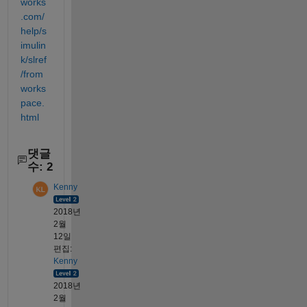
works
.com/
help/s
imulin
k/slref
/from
works
pace.
html
댓글
수: 2
Kenny
2018년
2월
12일
편집:
Kenny
2018년
2월