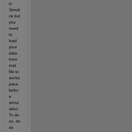
in 
Simuli
nk but 
you 
need 
to 
load 
your 
data 
from 
mat 
file to 
works
pace 
befor
e 
simul
ation. 
To do 
so, do 
as 