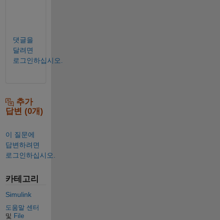
:
)
댓글을
달려면
로그인하십시오.
추가
답변 (0개)
이 질문에
답변하려면
로그인하십시오.
카테고리
Simulink
도움말 센터
및
File