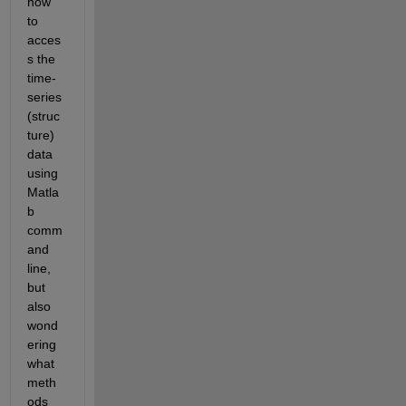
how 
to 
acces
s the 
time-
series 
(struc
ture) 
data 
using 
Matla
b 
comm
and 
line, 
but 
also 
wond
ering 
what 
meth
ods 