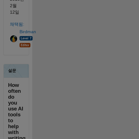
2월
12일
채택됨:
Birdman