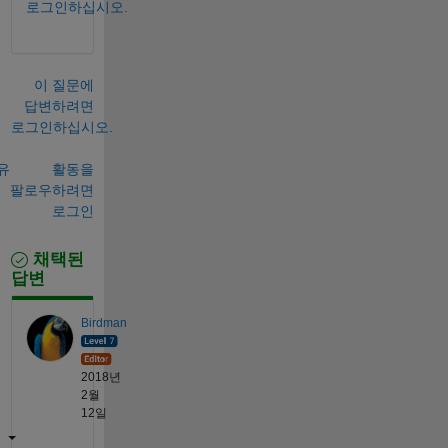
로그인하십시오.
이 질문에
답변하려면
로그인하십시오.
유
활동을
팔로우하려면
로그인
채택된
답변
Birdman
2018년
2월
12일