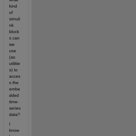
kind 
of 
simuli
nk 
block
s can 
we 
use 
(as 
utilitie
s) to 
acces
s the 
embe
dded 
time-
series 
data?
I 
know 