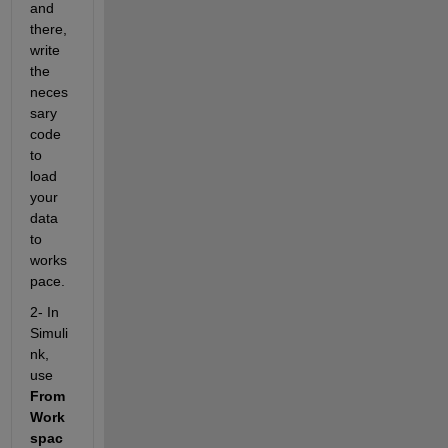
and 
there, 
write 
the 
neces
sary 
code 
to 
load 
your 
data 
to 
works
pace.
2- In 
Simuli
nk, 
use
From 
Work
spac