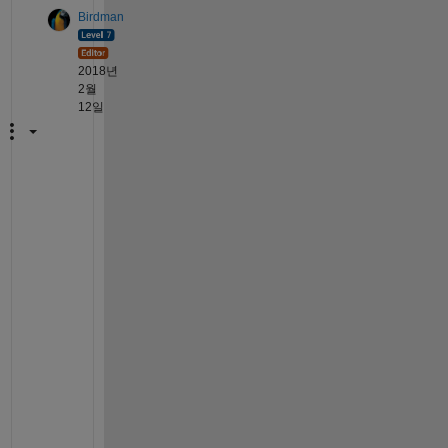
Birdman
2018년
2월
12일
Y
o
u 
a
r
e 
w
e
l
c
o
m
e 