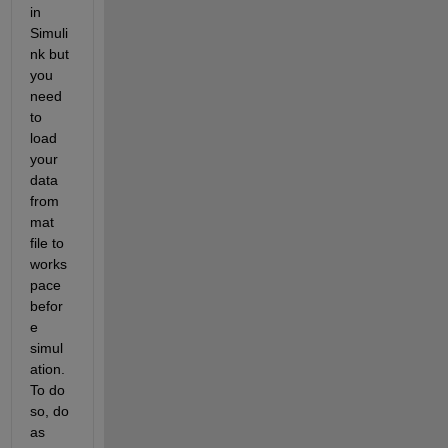
in 
Simuli
nk but 
you 
need 
to 
load 
your 
data 
from 
mat 
file to 
works
pace 
befor
e 
simul
ation. 
To do 
so, do 
as 