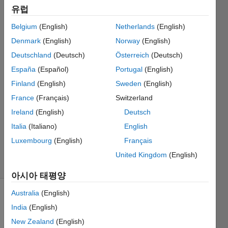
유럽
block?
Belgium
(English)
Netherlands
(English)
Kenny
Denmark
(English)
Norway
(English)
Deutschland
(Deutsch)
Österreich
(Deutsch)
2018 2월
España
(Español)
Portugal
(English)
12
Finland
(English)
Sweden
(English)
1 답변
답변
France
(Français)
Switzerland
채택됨
Ireland
(English)
Deutsch
업데이트
Italia
(Italiano)
English
시간: 2018
Luxembourg
(English)
Français
2월 12
조회 수:
United Kingdom
(English)
12 (30일)
아시아 태평양
Australia
(English)
India
(English)
New Zealand
(English)