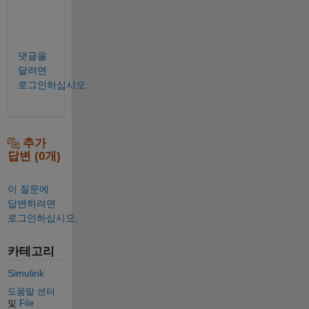
:
)
댓글을
달려면
로그인하십시오.
추가
답변 (0개)
이 질문에
답변하려면
로그인하십시오.
카테고리
Simulink
도움말 센터
및
File