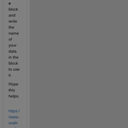
e
block 
and 
write 
the 
name 
of 
your 
data 
in the 
block 
to use 
it.
Hope 
this 
helps.
https:/
/www.
math