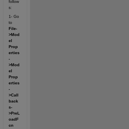
follow
s:
1- Go 
to
File-
>Mod
el 
Prop
erties
-
>Mod
el 
Prop
erties
-
>Call
back
s-
>PreL
oadF
cn