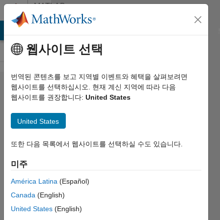
콘텐츠로 바로 가기
MATLAB
Answers
MATLAB Answers
File Exchange
Cody
AI Chat Playground
웹사이트 선택
번역된 콘텐츠를 보고 지역별 이벤트와 혜택을 살펴보려면
Simulink
웹사이트를 선택하십시오. 현재 계신 지역에 따라 다음
웹사이트를 권장합니다:
United States
- how to
access
United States
time-
series
또한 다음 목록에서 웹사이트를 선택하실 수도 있습니다.
data
미주
loaded
América Latina
(Español)
via a
Canada
(English)
"From
United States
(English)
File"