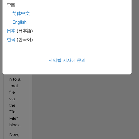
中国
简体中文
Hi all. 
I 
English
know 
日本
(日本語)
that 
한국
(한국어)
time-
series 
data 
can 
지역별 지사에 문의
be 
writte
n to a 
.mat 
file 
via 
the 
"To 
File" 
block.
Now, 