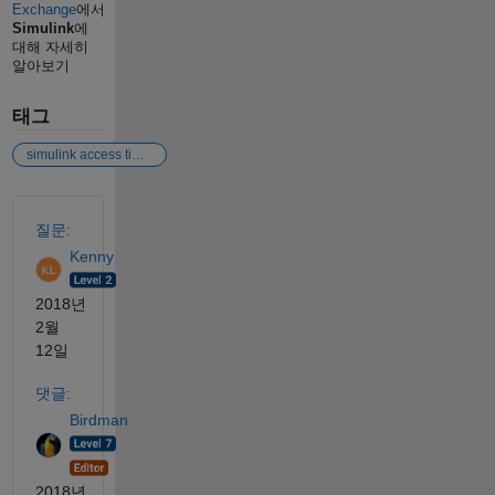
Exchange
에서
Simulink
에
대해 자세히
알아보기
태그
simulink access time series data
참고 항목
질문:
Kenny
2018년
2월
12일
댓글:
Birdman
2018년