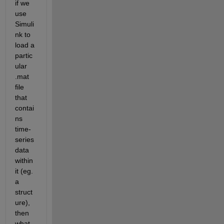
if we 
use 
Simuli
nk to 
load a 
partic
ular 
.mat 
file 
that 
contai
ns 
time-
series 
data 
within 
it (eg. 
a 
struct
ure), 
then 
what 