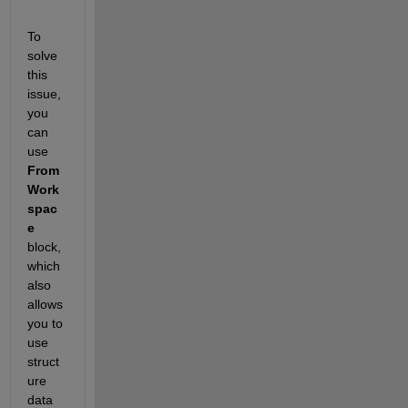
To 
solve 
this 
issue, 
you 
can 
use
From 
Work
spac
e
block, 
which 
also 
allows 
you to 
use 
struct
ure 
data 