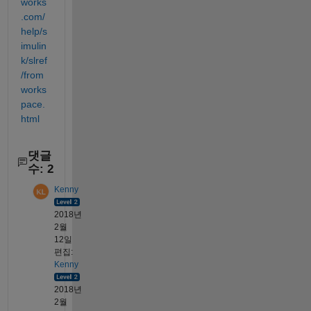
works
.com/
help/s
imulin
k/slref
/from
works
pace.
html
댓글
수: 2
Kenny
2018년
2월
12일
편집:
Kenny
2018년
2월