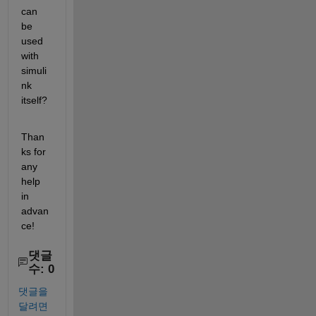
can 
be 
used 
with 
simuli
nk 
itself?
Than
ks for 
any 
help 
in 
advan
ce!
댓글
수: 0
댓글을
달려면