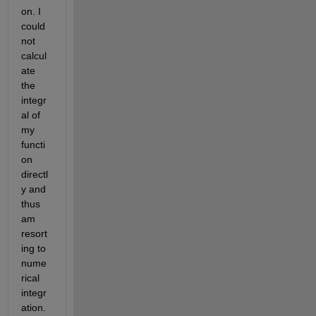
on. I 
could 
not 
calcul
ate 
the 
integr
al of 
my 
functi
on 
directl
y and 
thus 
am 
resort
ing to 
nume
rical 
integr
ation.