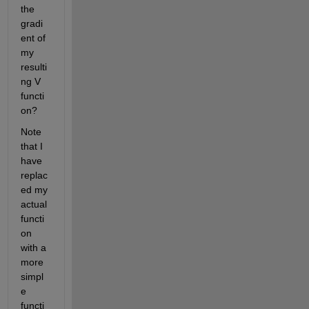
the 
gradi
ent of 
my 
resulti
ng V 
functi
on?
Note 
that I 
have 
replac
ed my 
actual 
functi
on 
with a 
more 
simpl
e 
functi