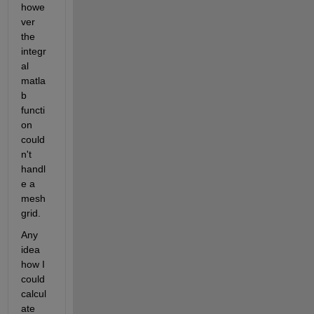
howe
ver 
the 
integr
al 
matla
b 
functi
on 
could
n't 
handl
e a 
mesh
grid.
Any 
idea 
how I 
could 
calcul
ate 