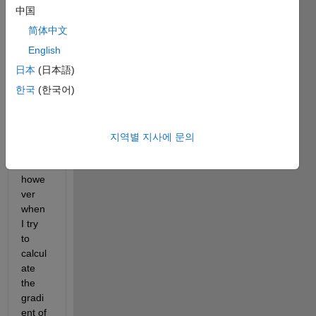
ated 
中国
a 
简体中文
result 
matrix 
English
using 
日本
(日本語)
the 
한국
(한국어)
integr
ating 
functi
on on 
지역별 지사에 문의
matla
b, 
howe
ver 
when 
I try 
to 
calcul
ate 
the 
gradi
ent of 