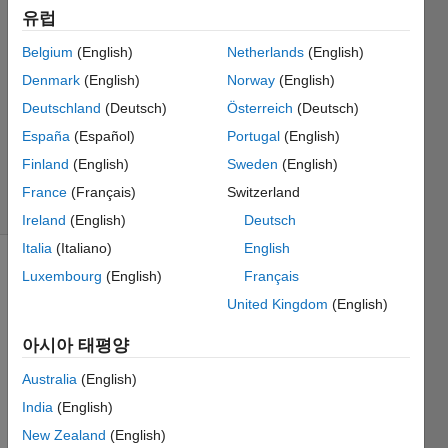
2017 11월
유럽
22
1 답변
Belgium
(English)
Netherlands
(English)
답변
Denmark
(English)
Norway
(English)
채택됨
Deutschland
(Deutsch)
Österreich
(Deutsch)
업데이트
España
(Español)
Portugal
(English)
시간: 2017
11월 22
Finland
(English)
Sweden
(English)
조회 수:
France
(Français)
Switzerland
45 (30일)
Ireland
(English)
Deutsch
Italia
(Italiano)
English
Luxembourg
(English)
Français
United Kingdom
(English)
아시아 태평양
Hello,
Australia
(English)
India
(English)
I have 
calcul
New Zealand
(English)