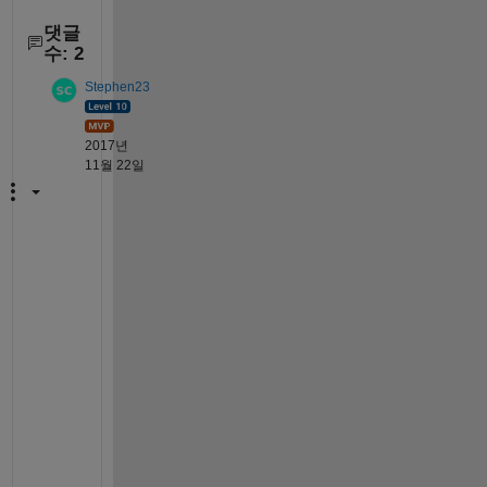
댓글
수: 2
Stephen23
2017년
11월 22일
P
l
e
a
s
e 
s
h
o
w 
t