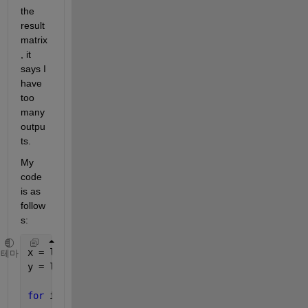
the 
result 
matrix
, it 
says I 
have 
too 
many 
outpu
ts.
My 
code 
is as 
follow
s:
x = linspace(-1,1,40);
테마
y = linspace(-2,2,40);
for 
ii = 1:numel(x);