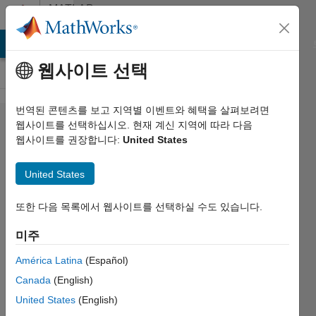
콘텐츠로 바로 가기
MATLAB
Answers
MATLAB Answers
File Exchange
Cody
AI Chat Playground
웹사이트 선택
번역된 콘텐츠를 보고 지역별 이벤트와 혜택을 살펴보려면
Calculating
웹사이트를 선택하십시오. 현재 계신 지역에 따라 다음
웹사이트를 권장합니다:
United States
gradient of
a matrix -
United States
too many
outputs...
또한 다음 목록에서 웹사이트를 선택하실 수도 있습니다.
Not sure
미주
why?
América Latina
(Español)
Canada
(English)
Mark
United States
(English)
Lepage