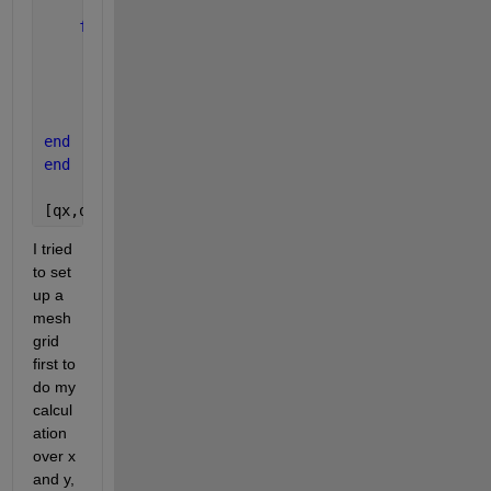
for 
jj = 1:numel(y)
        fun = @(x) x(ii) + y(jj)
     V(ii,jj) = integral(fun, 0, 2()); 
end
end
[qx,qy] = -gradient(V);
I tried 
to set 
up a 
mesh
grid 
first to 
do my 
calcul
ation 
over x 
and y, 