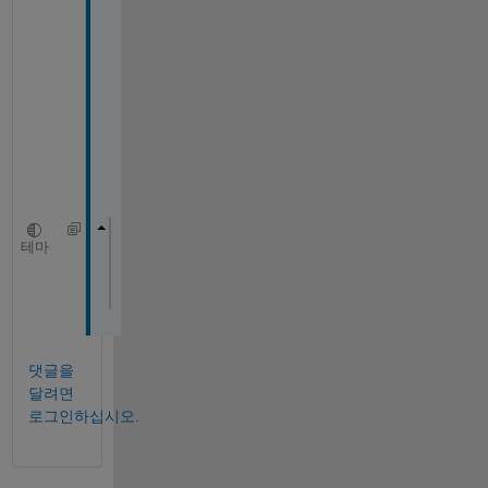
r 
m
e
s
s
a
g
e
:
>> [qx,qy] = -gradient(V);
테마
Error 
using
- 
Too 
many output arguments.
댓글을
달려면
로그인하십시오.