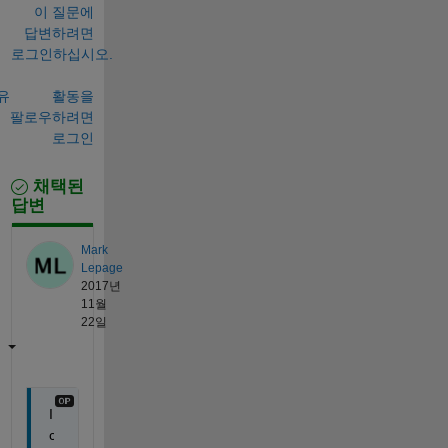
이 질문에
답변하려면
로그인하십시오.
유
활동을
팔로우하려면
로그인
채택된
답변
Mark
Lepage
2017년
11월
22일
I 
c