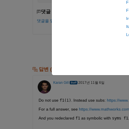
F
F
댓글 수: 0
I
댓글을 달려면 로그인하십시오.
I
L
답변 (1개)
Karan Gill
2017년 11월 6일
Do not use
f1(i)
. Instead use subs:
https://www
For a full answer, see
https://www.mathworks.com/
And you redeclared
f1
 as symbolic with
syms f1