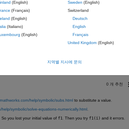
inland
(English)
Sweden
(English)
rance
(Français)
Switzerland
reland
(English)
Deutsch
talia
(Italiano)
English
uxembourg
(English)
Français
United Kingdom
(English)
이 질문에 답변하려면 로그인
공유
활동을 팔로우하려
지역별 지사에 문의
0 개 추천
.mathworks.com/help/symbolic/subs.html
 to substitute a value.
help/symbolic/solve-equations-numerically.html
.
. So you lost your initial value of
f1
. Then you try
f1(i)
 and it errors.