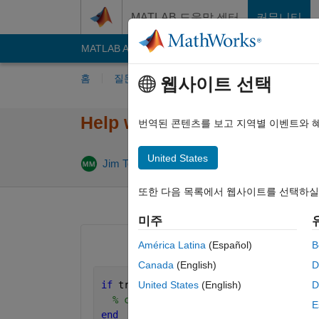
콘텐츠로 바로 가기
MATLAB 도움말 센터
커뮤니티
MATLAB Answers
File Exchange
Cody
AI C
홈
질문하기
답변하기
찾아보기
MA
웹사이트 선택
Help with iterating to get one
번역된 콘텐츠를 보고 지역별 이벤트와 
United States
업데이트 시간:
Jim Tom
2017 11월 6
1 답변
또한 다음 목록에서 웹사이트를 선택하실
미주
América Latina
(Español)
B
Canada
(English)
D
if 
true
United States
(English)
D
% code
E
end