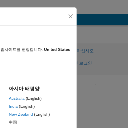
음 웹사이트를 권장합니다:
United States
이 질문에 답변하려면 로그인하십시오.
공유
활동을 팔로우하려면 로그인
아시아 태평양
질문:
Australia
(English)
Jim Tom
India
(English)
2017년 11월 6일
복사
New Zealand
(English)
편집:
中国
Jim Tom