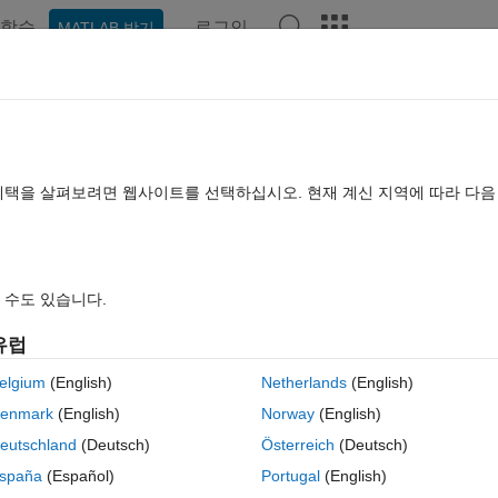
학습
로그인
MATLAB 받기
hat Playground
토론
콘테스트
블로그
게시물
더 보기
TLAB FAQ
더 보기
 final value with for loop
혜택을 살펴보려면 웹사이트를 선택하십시오. 현재 계신 지역에 따라 다
 2017 11월 6
조회 수: 1 (30일)
 수도 있습니다.
유럽
elgium
(English)
Netherlands
(English)
0 개 추천
MATLAB Online에서 열기
enmark
(English)
Norway
(English)
테마
eutschland
(Deutsch)
Österreich
(Deutsch)
spaña
(Español)
Portugal
(English)