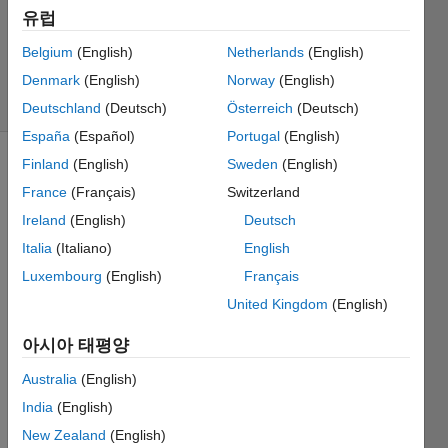
업데이트
유럽
시간: 2026
Belgium
(English)
Netherlands
(English)
3월 19
Denmark
(English)
Norway
(English)
조회 수:
89 (30일)
Deutschland
(Deutsch)
Österreich
(Deutsch)
España
(Español)
Portugal
(English)
Finland
(English)
Sweden
(English)
이전 댓글
France
(Français)
Switzerland
표시
Ireland
(English)
Deutsch
Italia
(Italiano)
English
When 
Luxembourg
(English)
Français
I try 
United Kingdom
(English)
to 
open 
아시아 태평양
Matla
b 
Australia
(English)
online 
India
(English)
it just 
New Zealand
(English)
gets 