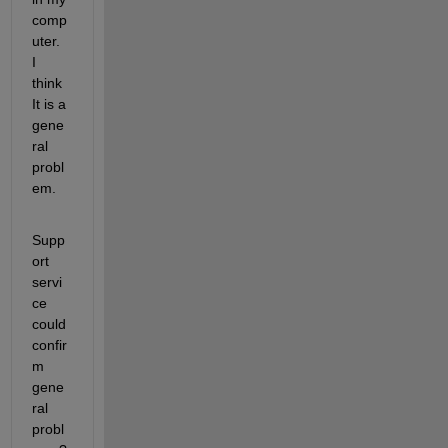
comp
uter. 
I 
think 
It is a 
gene
ral 
probl
em.
Supp
ort 
servi
ce 
could 
confir
m 
gene
ral 
probl