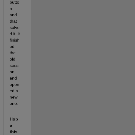
butto
n 
and 
that 
solve
d it; it 
finish
ed 
the 
old 
sessi
on 
and 
open
ed a 
new 
one. 
Hop
e 
this 