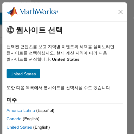
콘텐츠로 바로 가기
MATLAB
Answers
MATLAB Answers
File Exchange
Cody
AI Chat Playground
웹사이트 선택
번역된 콘텐츠를 보고 지역별 이벤트와 혜택을 살펴보려면
Matlab
웹사이트를 선택하십시오. 현재 계신 지역에 따라 다음
웹사이트를 권장합니다:
United States
online
will
United States
not
load
또한 다음 목록에서 웹사이트를 선택하실 수도 있습니다.
미주
james
América Latina
(Español)
Reed
2017 10월
Canada
(English)
26
United States
(English)
6 답변