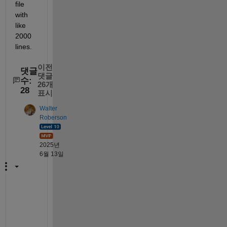
file 
with 
like 
2000 
lines.
이전
댓글
댓글
수:
26개
28
표시
Walter
Roberson
2025년
6월 13일
C
r
i