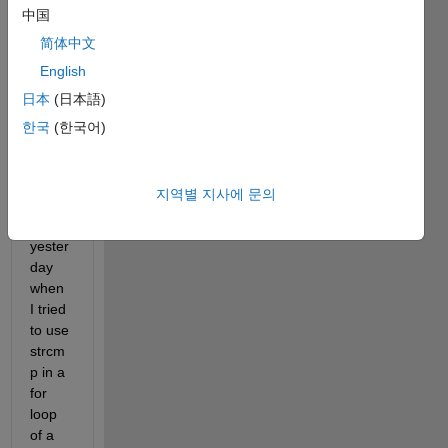
stuck 
中国
in the 
简体中文
loadin
English
g 
scree
日本
(日本語)
n. It 
한국
(한국어)
has 
been 
doing 
지역별 지사에 문의
this 
since 
yester
day 
when 
I tried 
to use 
strcm
p in a 
for 
loop 
of a 