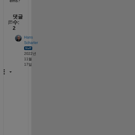
ems?
댓글
수:
2
Hans
Scharler
2022년
11월
17일
I
f 
y
o
u 
r
u
n 