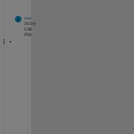
/
Jose
2023년
12월
28일
S
O
L
V
E
D
I
n 
m
y 
c