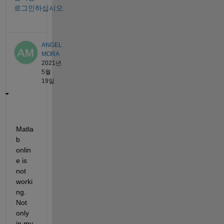
로그인하십시오.
ANGEL
MORA
2021년
5월
19일
Matla
b 
onlin
e is 
not 
worki
ng.   
Not 
only 
in my 