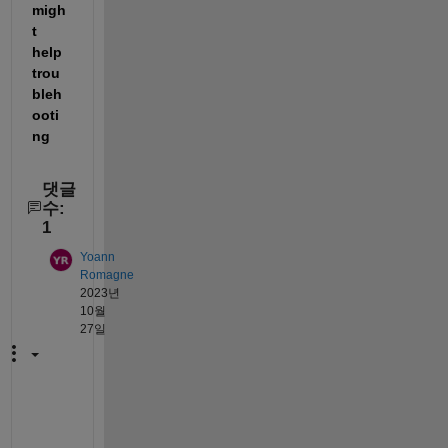
migh
t 
help 
trou
bleh
ooti
ng
댓글
수:
1
Yoann
Romagne
2023년
10월
27일
S
u