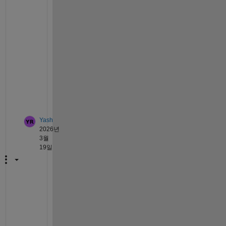
t
h
a
n
k 
y
o
u
Yash
2026년
3월
19일
I 
a
l
s