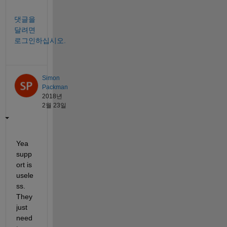
댓글을
달려면
로그인하십시오.
Simon
Packman
2018년
2월 23일
Yea 
supp
ort is 
usele
ss. 
They 
just 
need 