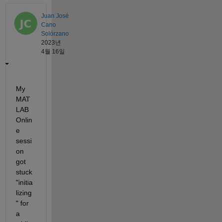
Juan José
Cano
Solórzano
2023년
4월 16일
My 
MAT
LAB 
Onlin
e 
sessi
on 
got 
stuck 
"initia
lizing
" for 
a 