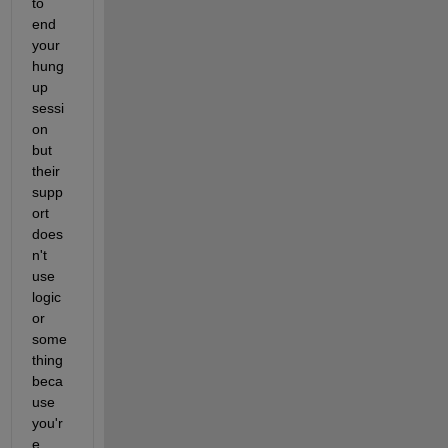
to 
end 
your 
hung 
up 
sessi
on 
but 
their 
supp
ort 
does
n't 
use 
logic 
or 
some
thing 
beca
use 
you'r
e 