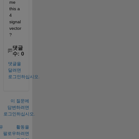
me 
this a 
4 
signal 
vector
?
댓글
수: 0
댓글을
달려면
로그인하십시오.
이 질문에
답변하려면
로그인하십시오.
유
활동을
팔로우하려면