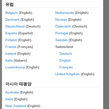
유럽
Ryan
Belgium
(English)
Netherlands
(English)
2017 5월
Denmark
(English)
Norway
(English)
19
Deutschland
(Deutsch)
Österreich
(Deutsch)
1 답변
España
(Español)
Portugal
(English)
업데이트
시간: 2017
Finland
(English)
Sweden
(English)
5월 19
France
(Français)
Switzerland
조회 수: 3
Ireland
(English)
Deutsch
(30일)
Italia
(Italiano)
English
Luxembourg
(English)
Français
United Kingdom
(English)
아시아 태평양
Australia
(English)
India
(English)
Regar
New Zealand
(English)
ding 