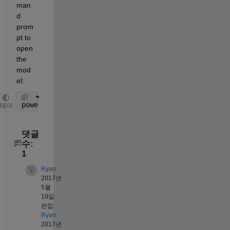
man
d 
prom
pt to 
open 
the 
mod
el:
power_converters
테마
댓글
수:
1
Ryan
2017년
5월
19일
편집:
Ryan
2017년