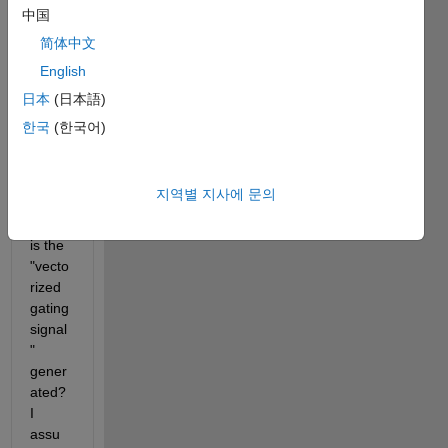
the 
中国
Full-
简体中文
Bridg
English
e 
Conv
日本
(日本語)
erter 
한국
(한국어)
block 
in 
Simsc
지역별 지사에 문의
ape, 
how 
is the 
"vecto
rized 
gating 
signal
" 
gener
ated? 
I 
assu