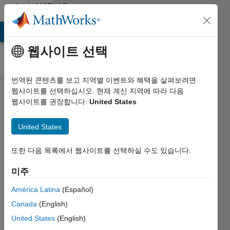
콘텐츠로 바로 가기
MATLAB
Answers
MATLAB Answers
File Exchange
Cody
AI Chat Playground
웹사이트 선택
번역된 콘텐츠를 보고 지역별 이벤트와 혜택을 살펴보려면
How is the
웹사이트를 선택하십시오. 현재 계신 지역에 따라 다음
웹사이트를 권장합니다:
United States
"vectorized
gating
United States
signal"
generated
또한 다음 목록에서 웹사이트를 선택하실 수도 있습니다.
for a full-
미주
bridge
América Latina
(Español)
converter
Canada
(English)
block in
United States
(English)
simscape?