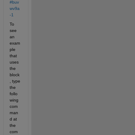
#buv
wv9a
-1
To 
see 
an 
exam
ple 
that 
uses 
the 
block
, type 
the 
follo
wing 
com
man
d at 
the 
com