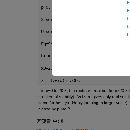
F
p=0;  
% Require all roots for p=0 to p
F
I
S=sqrt((p+sqrt(p^2+4*x^2))/2);
I
U=sqrt((-p+sqrt(p^2+4*x^2))/2);
L
Eq=S*U^5+S^5*U+2*S^3*U^3*cos(S)*cosh(U
ht = matlabFunction(Eq);
x0=2.4674;  
% Initial guess for p=0
x = fzero(ht,x0);
For p=0 to 20.5, the roots are real but for p>20.5 
problem of stability). As fzero gives only real soluti
some furthest (suddenly jumping to larger value) 
please help me ?
댓글 수: 0