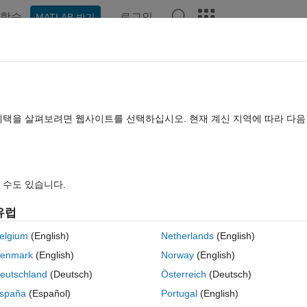
학습
로그인
MATLAB 받기
hat Playground
토론
콘테스트
블로그
게시물
더 보기
TLAB FAQ
더 보기
ble nonlinear equation
혜택을 살펴보려면 웹사이트를 선택하십시오. 현재 계신 지역에 따라 다
됨
업데이트 시간: 2017 3월 10
조회 수: 13 (30일)
 수도 있습니다.
유럽
elgium
(English)
Netherlands
(English)
0 개 추천
MATLAB Online에서 열기
enmark
(English)
Norway
(English)
r equation.
eutschland
(Deutsch)
Österreich
(Deutsch)
테마
spaña
(Español)
Portugal
(English)