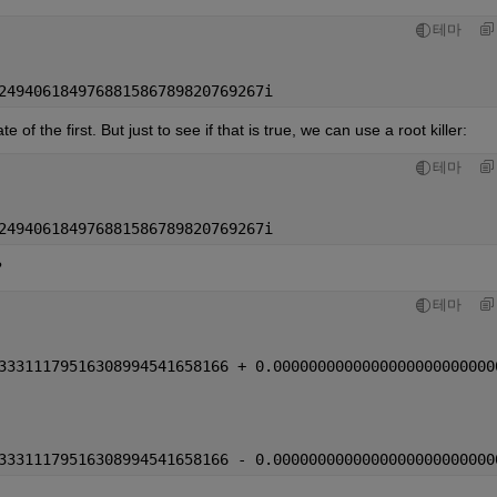
테마
249406184976881586789820769267i
of the first. But just to see if that is true, we can use a root killer:
테마
249406184976881586789820769267i
?
테마
33311179516308994541658166 + 0.0000000000000000000000000
33311179516308994541658166 - 0.0000000000000000000000000