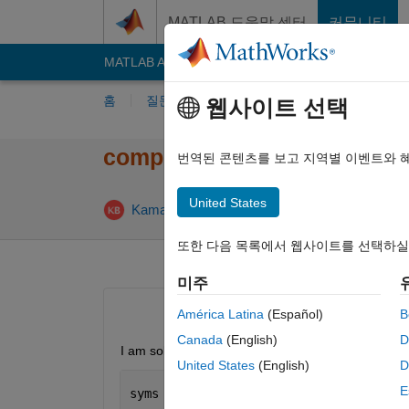
콘텐츠로 바로 가기
MATLAB 도움말 센터
커뮤니티
MATLAB Answers
File Exchange
Cody
AI C
홈
질문하기
답변하기
찾아보기
MA
웹사이트 선택
complex root of single varia
번역된 콘텐츠를 보고 지역별 이벤트와 
United States
답변 채택
Kamal Bera
2017 3월 9
2 답변
또한 다음 목록에서 웹사이트를 선택하실
미주
América Latina
(Español)
B
Canada
(English)
D
I am solving the following single variable nonlinea
United States
(English)
D
E
syms 
x 