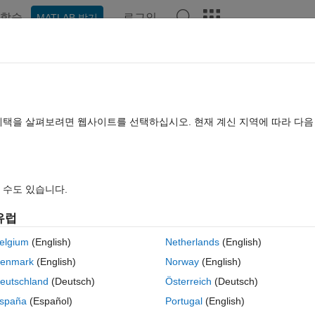
학습
로그인
MATLAB 받기
hat Playground
토론
콘테스트
블로그
게시물
더 보기
TLAB FAQ
더 보기
imensions and marker size in R2016a
혜택을 살펴보려면 웹사이트를 선택하십시오. 현재 계신 지역에 따라 다
답변 채택됨
업데이트 시간: 2016 12월 29
조회 수: 10 (30일)
 수도 있습니다.
유럽
elgium
(English)
Netherlands
(English)
0 개 추천
enmark
(English)
Norway
(English)
eutschland
(Deutsch)
Österreich
(Deutsch)
have a figure with three lines which have different colours. I resize th
spaña
(Español)
Portugal
(English)
does not change with it. I have tried to use the position property to 