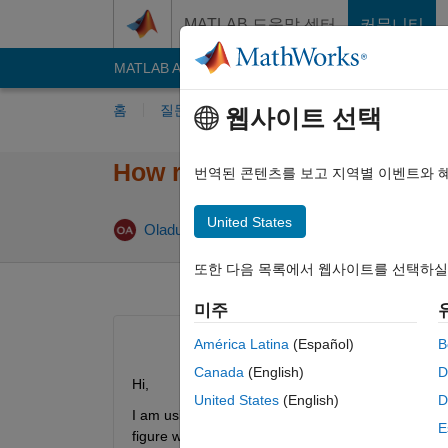
콘텐츠로 바로 가기
MATLAB 도움말 센터
커뮤니티
MATLAB Answers
File Exchange
Cody
AI C
홈
질문하기
답변하기
찾아보기
MA
웹사이트 선택
How reduce/resize legend d
번역된 콘텐츠를 보고 지역별 이벤트와 
United States
Oladunjoye Awoga
2016 11월 29
1 답변
또한 다음 목록에서 웹사이트를 선택하실
미주
América Latina
(Español)
B
Canada
(English)
D
Hi,
United States
(English)
D
I am using the 2016 version of MATLAB (R2016a). I 
E
figure window to fit one column but the legend box 