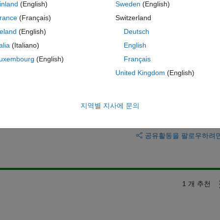
inland
(English)
Sweden
(English)
k. I also tried to reduce the font but this doesn't help when figure is s
change files (legendmarkeradjust and setLegMarkSize) but still no 
rance
(Français)
Switzerland
reland
(English)
Deutsch
talia
(Italiano)
English
uxembourg
(English)
Français
United Kingdom
(English)
지역별 지사에 문의
이 질문에 답변하려면 로그인
공유
활동을 팔로우하려
1 개 추천