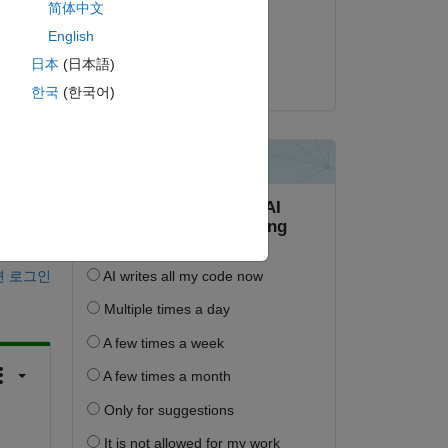
简体中文
aved 
2016년 12월 29일
English
채택됨:
日本
(日本語)
David J. Mack
한국
(한국어)
하십시오.
면 로그인