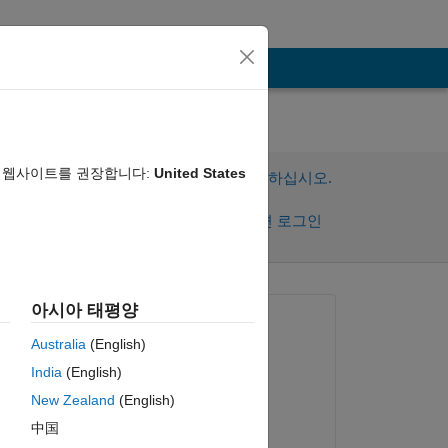
음 웹사이트를 권장합니다:
United States
이 질문에 답변하려면 로그인하십시오.
공유
활동을 팔로우하려면 로그인
아시아 태평양
질문:
Australia
(English)
Oladunjoye Awoga
India
(English)
2016년 11월 29일
New Zealand
(English)
댓글:
e 
中国
David J. Mack