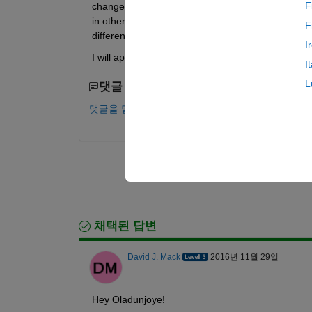
F
change the dimension of the legend but it didn't wor
in other formats of than fig. I have tried some ex
F
difference.
I
I will appreciate it if someone can help me out.
I
L
댓글 수: 0
댓글을 달려면 로그인하십시오.
채택된 답변
David J. Mack
2016년 11월 29일
Hey Oladunjoye!