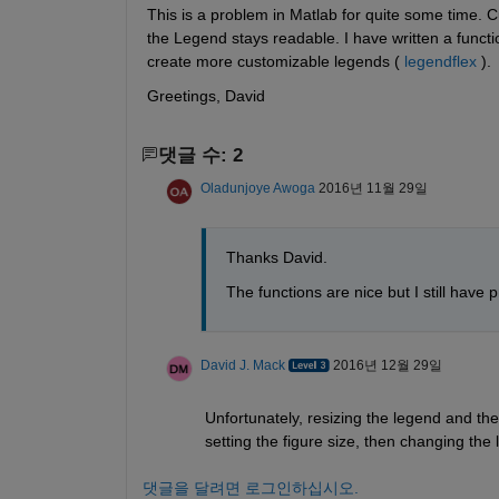
This is a problem in Matlab for quite some time. 
the Legend stays readable. I have written a functi
create more customizable legends (
legendflex
 ).
Greetings, David
댓글 수: 2
Oladunjoye Awoga
2016년 11월 29일
Thanks David.
The functions are nice but I still have
David J. Mack
2016년 12월 29일
Unfortunately, resizing the legend and the
setting the figure size, then changing the
댓글을 달려면 로그인하십시오.