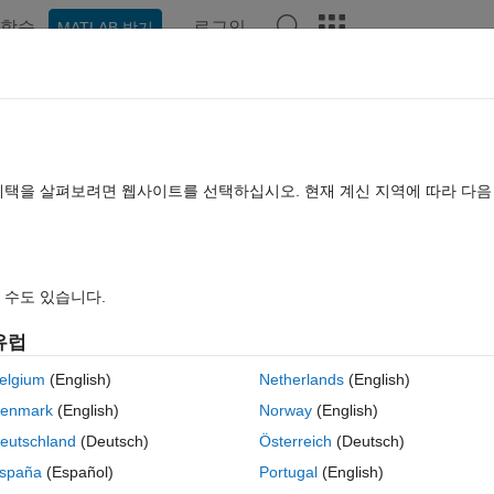
학습
로그인
MATLAB 받기
hat Playground
토론
콘테스트
블로그
게시물
더 보기
TLAB FAQ
더 보기
paths?
혜택을 살펴보려면 웹사이트를 선택하십시오. 현재 계신 지역에 따라 다
업데이트 시간: 2016 10월 31
조회 수: 5 (30일)
 수도 있습니다.
이전 
유럽
elgium
(English)
Netherlands
(English)
0 개 추천
MATLAB Online에서 열기
enmark
(English)
Norway
(English)
eutschland
(Deutsch)
Österreich
(Deutsch)
테마
spaña
(Español)
Portugal
(English)