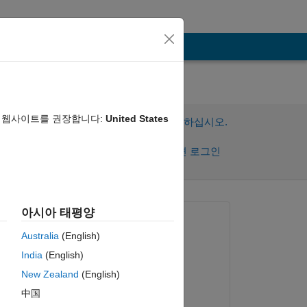
음 웹사이트를 권장합니다:
United States
이 질문에 답변하려면 로그인하십시오.
공유
활동을 팔로우하려면 로그인
댓글 표시
아시아 태평양
질문:
Australia
(English)
Hari
India
(English)
2016년 10월 27일
New Zealand
(English)
댓글:
복사
中国
Hari