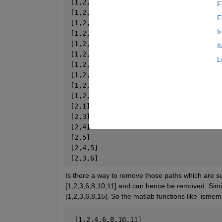
[1,2,4,6,8,10]
F
[1,2,3,6,8,10,11]
F
[1,2,4,6,8,10,11]
I
[1,2,4,12]
[1,2,3,6,8,10,13]
I
[1,2,3,6,8,10,11,13]
L
[1,2,3,6,8,10,14]
[1,2,4,6,8,10,14]
[1,2,3,6,15]
[1,2,3,6,8,15]
[2,1]
[2,3]
[2,4]
[2,5]
[2,4,5]
[2,3,6]
Is there a way to remove those paths which are subs
[1,2,3,6,8,10,11] and can hence be removed. Simila
[1,2,3,6,8,15]. So the matlab functions like 'isme
 [1,2,4,6,8,10,11]