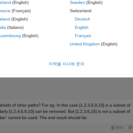
inland
(English)
Sweden
(English)
rance
(Français)
Switzerland
reland
(English)
Deutsch
talia
(Italiano)
English
uxembourg
(English)
Français
United Kingdom
(English)
지역별 지사에 문의
ets of other paths? For eg: In this case [1,2,3,6,8,10] is a subset of 
rly [1,2,4,6,8,10] can be removed. But [1,2,3,6,15] is not a subset of 
mber' cannot be used. The end result should be:
테마