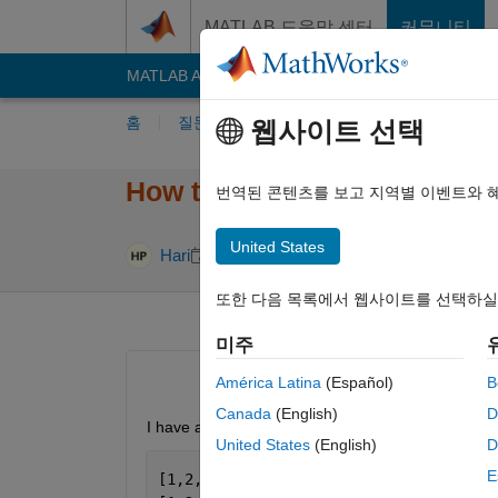
콘텐츠로 바로 가기
MATLAB 도움말 센터
커뮤니티
MATLAB Answers
File Exchange
Cody
AI C
홈
질문하기
답변하기
찾아보기
MA
웹사이트 선택
How to eliminate subset of 
번역된 콘텐츠를 보고 지역별 이벤트와 
United States
답변 채택됨
Hari
2016 10월 27
1 답변
또한 다음 목록에서 웹사이트를 선택하실
미주
América Latina
(Español)
B
Canada
(English)
D
I have a cell array of paths stored as a variable:
United States
(English)
D
E
[1,2,3,6,8,10]