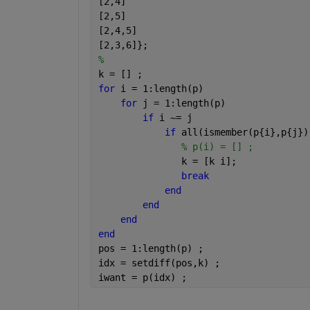
[2,4]
[2,5]
[2,4,5]
[2,3,6]};
%
k = [] ;
for 
i = 1:length(p)
for 
j = 1:length(p)
if 
i ~= j
if 
all(ismember(p{i},p{j})
% p(i) = [] ;
               k = [k i];
break
end
end
end
end
pos = 1:length(p) ;
idx = setdiff(pos,k) ;
iwant = p(idx) ;