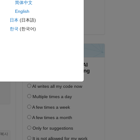
简体中文
2016년 10월 31일
English
채택됨:
日本
(日本語)
KSSV
한국
(한국어)
복사