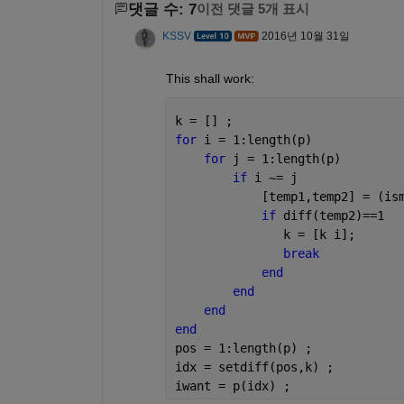
댓글 수: 7
이전 댓글 5개 표시
KSSV
2016년 10월 31일
This shall work:
k = [] ;
for 
i = 1:length(p)
for 
j = 1:length(p)
if 
i ~= j
            [temp1,temp2] = (is
if 
diff(temp2)==1
               k = [k i];
break
end
end
end
end
pos = 1:length(p) ;
idx = setdiff(pos,k) ;
iwant = p(idx) ;