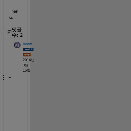
Than
ks
댓글
수: 2
Adam
2016년
3월
15일
Y
o
u 
n
e
e