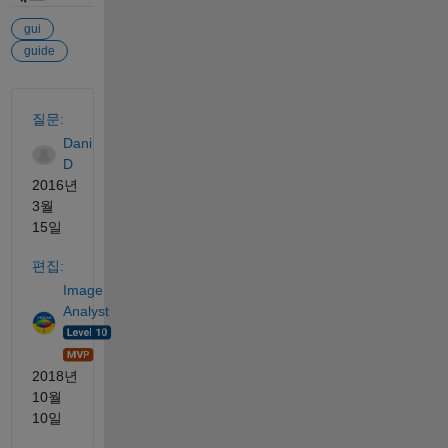
gui
guide
참고 항목
질문:
Dani
D
2016년
3월
15일
편집:
Image
Analyst
2018년
10월
10일