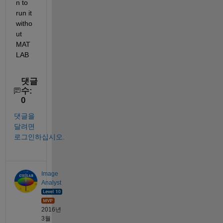
n to 
run it 
witho
ut 
MAT
LAB
댓글
수:
0
댓글을
달려면
로그인하십시오.
Image
Analyst
2016년
3월