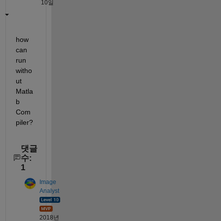
10일
how 
can 
run 
witho
ut 
Matla
b 
Com
piler?
댓글
수:
1
Image
Analyst
2018년