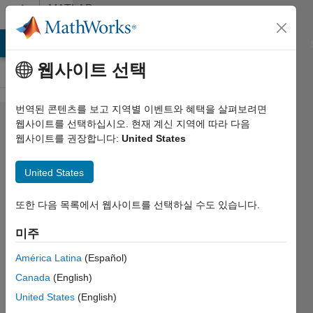
콘텐츠로 바로 가기
MATLAB
Answers
MATLAB Answers
File Exchange
Cody
AI Chat Playground
웹사이트 선택
번역된 콘텐츠를 보고 지역별 이벤트와 혜택을 살펴보려면
Run
웹사이트를 선택하십시오. 현재 계신 지역에 따라 다음
웹사이트를 권장합니다:
United States
GUI
without
United States
using
matlab
또한 다음 목록에서 웹사이트를 선택하실 수도 있습니다.
미주
Dani D
América Latina
(Español)
2016 3월
15
Canada
(English)
3 답변
United States
(English)
업데이트