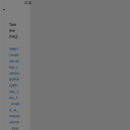
15일
See 
the 
FAQ:
http:/
/matl
ab.wi
kia.c
om/w
iki/FA
Q#H
ow_c
an_I
_mak
e_a_
stand
alone
_exe