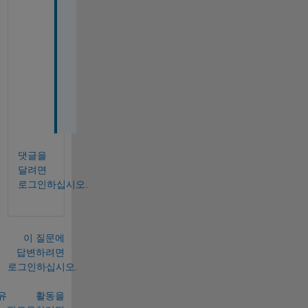
t
? 
T
h
a
n
k
s
댓글을
달려면
로그인하십시오.
이 질문에
답변하려면
로그인하십시오.
유
활동을