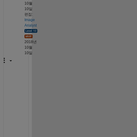
10월
10일
편집:
Image
Analyst
2018년
10월
10일
R
u
n
w
h
a
t
?