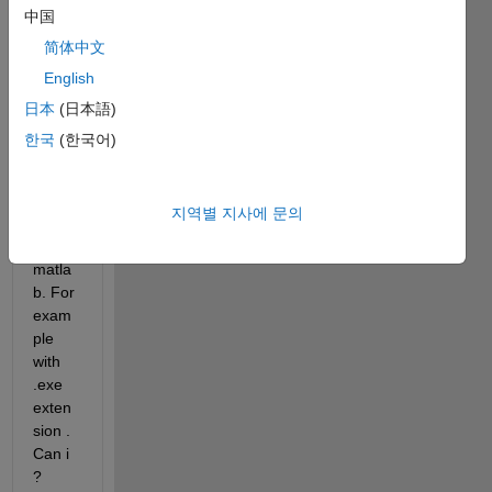
Now i 
中国
want 
简体中文
execu
English
te it 
anoth
日本
(日本語)
er 
한국
(한국어)
comp
uter 
witho
지역별 지사에 문의
ut 
using 
matla
b. For 
exam
ple 
with 
.exe 
exten
sion . 
Can i 
?