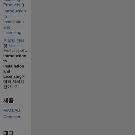
Products
Introduction
to
Installation
and
Licensing
도움말 센터
및
File
Exchange
에서
Introduction
to
Installation
and
Licensing
에
대해 자세히
알아보기
제품
MATLAB
Compiler
태그