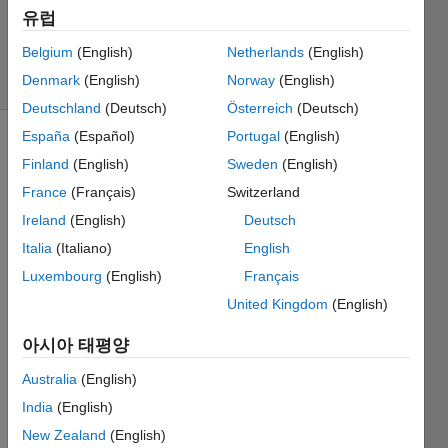
시간: 2018
유럽
10월 10
Belgium
(English)
Netherlands
(English)
조회 수:
Denmark
(English)
Norway
(English)
24 (30일)
Deutschland
(Deutsch)
Österreich
(Deutsch)
España
(Español)
Portugal
(English)
Finland
(English)
Sweden
(English)
France
(Français)
Switzerland
Ireland
(English)
Deutsch
Italia
(Italiano)
English
Hello, 
I 
Luxembourg
(English)
Français
creat
United Kingdom
(English)
e GUI 
with 
아시아 태평양
matla
b with 
Australia
(English)
'fig' 
India
(English)
exten
New Zealand
(English)
sion. 