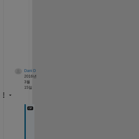
t
o 
d
o 
t
h
i
s
.
Dani D
2016년
3월
15일
C
o
u
l