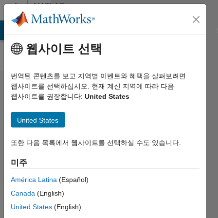
콘텐츠로 바로 가기
MATLAB
Answers
MATLAB Answers
File Exchange
Cody
AI Chat Playground
웹사이트 선택
번역된 콘텐츠를 보고 지역별 이벤트와 혜택을 살펴보려면
How to
웹사이트를 선택하십시오. 현재 계신 지역에 따라 다음
웹사이트를 권장합니다:
United States
get the
barcode
United States
region
to red
또한 다음 목록에서 웹사이트를 선택하실 수도 있습니다.
color??
미주
América Latina
(Español)
Kim
Canada
(English)
2012 1월
United States
(English)
26