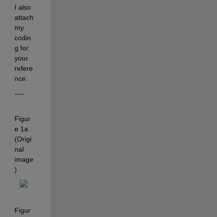
I also 
attach 
my 
codin
g for 
your 
refere
nce.
----
Figur
e 1a 
(Origi
nal 
image
)
Figur