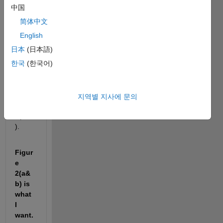
n 
中国
works 
简体中文
on 
vertic
English
al 
日本
(日本語)
barco
한국
(한국어)
de 
image 
show
n on 
지역별 지사에 문의
figure 
1(a&b
).
Figur
e 
2(a&
b) is 
what 
I 
want.