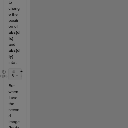
to 
chang
e the 
positi
on of
abs(d
Ix)
and
abs(d
Iy)
into :
B = abs(dIy) - abs(dIx);
테마
But 
when 
I use 
the 
secon
d 
image 
(horiz