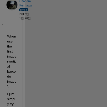
Chandra
Kurniawan
2012년
1월 26일
When 
use 
the 
first 
image 
(vertic
al 
barco
de 
image
),
I just 
simpl
y try 