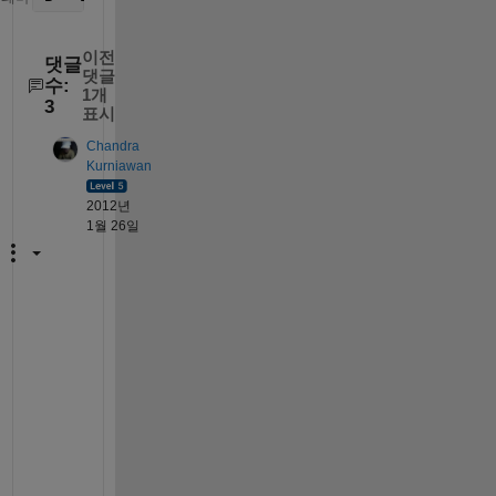
이전
댓글
댓글
수:
1개
3
표시
Chandra
Kurniawan
2012년
1월 26일
T
h
i
s 
i
s 
n
o