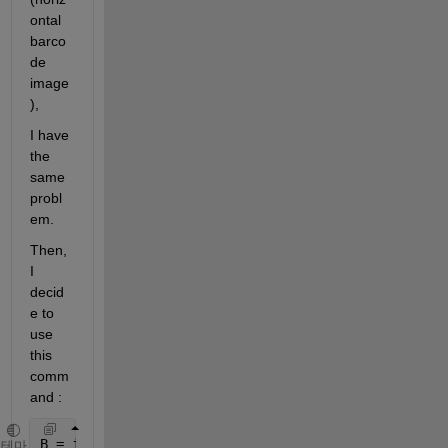
ontal 
barco
de 
image
),
I have 
the 
same 
probl
em.
Then, 
I 
decid
e to 
use 
this 
comm
and :
B = imabsdiff(abs(dIx),abs(dIy));
테마