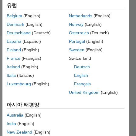
2 답변
유럽
답변
채택됨
Belgium
(English)
Netherlands
(English)
조회 수:
Denmark
(English)
Norway
(English)
24 (30일)
Deutschland
(Deutsch)
Österreich
(Deutsch)
España
(Español)
Portugal
(English)
이전 댓글
Finland
(English)
Sweden
(English)
표시
France
(Français)
Switzerland
Ireland
(English)
Deutsch
Italia
(Italiano)
English
How 
Luxembourg
(English)
Français
can I 
write 
United Kingdom
(English)
the 
아시아 태평양
code 
to get 
Australia
(English)
the 
India
(English)
red 
regio
New Zealand
(English)