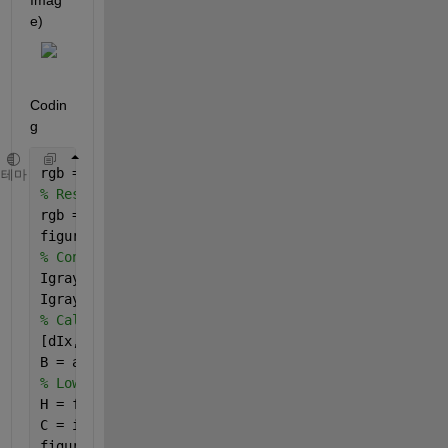
Imag
e)
Codin
g
rgb = imread(
'barcode12.jpg'
);
테마
% Resize Image
rgb = imresize(rgb,0.33);
figure(),imshow(rgb);
% Convert from RGB to Gray
Igray = rgb2gray(rgb);
Igray = double(Igray);
% Calculate the Gradients
[dIx, dIy] = gradient(Igray);
B = abs(dIx) - abs(dIy);
% Low-Pass Filtering
H = fspecial(
'gaussian'
, 20, 10);
C = imfilter(B, H);
figure(),imagesc(C); colorbar;