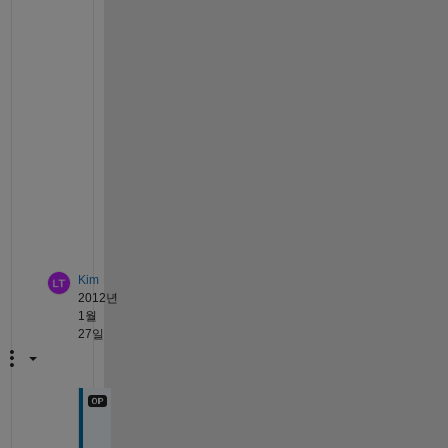
l 
b
w
a
r
e
a
o
p
e
n
.
Kim
2012년
1월
27일
A