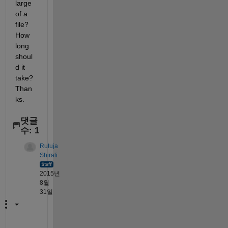
large 
of a 
file? 
How 
long 
shoul
d it 
take? 
Than
ks.
댓글
수: 1
Rutuja
Shirali
2015년
8월
31일