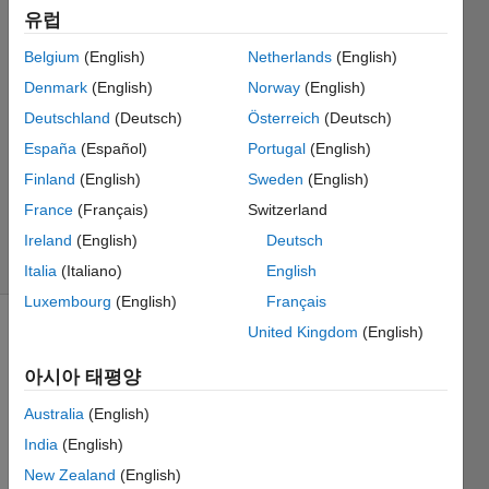
유럽
David
Koenig
Belgium
(English)
Netherlands
(English)
Denmark
(English)
Norway
(English)
2015 8월
26
Deutschland
(Deutsch)
Österreich
(Deutsch)
0 답변
España
(Español)
Portugal
(English)
업데이트
Finland
(English)
Sweden
(English)
시간: 2015
France
(Français)
Switzerland
8월 31
조회 수:
Ireland
(English)
Deutsch
10 (30일)
Italia
(Italiano)
English
Luxembourg
(English)
Français
United Kingdom
(English)
아시아 태평양
Australia
(English)
India
(English)
To 
use 
New Zealand
(English)