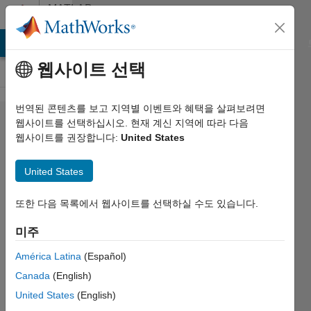
콘텐츠로 바로 가기
MATLAB
Answers
MATLAB Answers
File Exchange
Cody
AI Chat Playground
웹사이트 선택
번역된 콘텐츠를 보고 지역별 이벤트와 혜택을 살펴보려면
How
웹사이트를 선택하십시오. 현재 계신 지역에 따라 다음
웹사이트를 권장합니다:
United States
long
does it
United States
take to
transfer
또한 다음 목록에서 웹사이트를 선택하실 수도 있습니다.
a mat
미주
file to
América Latina
(Español)
the
Canada
(English)
cloud?
United States
(English)