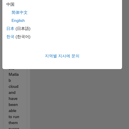
Matla
中国
b 
简体中文
mobil
e I 
English
have 
日本
(日本語)
uploa
한국
(한국어)
ded a 
coupl
e of 
지역별 지사에 문의
script
s to 
the 
Matla
b 
cloud 
and 
have 
been 
able 
to run 
them 
succe