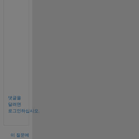
f
i
l
e
.
-
R
u
t
u
j
a
댓글을
달려면
로그인하십시오.
이 질문에