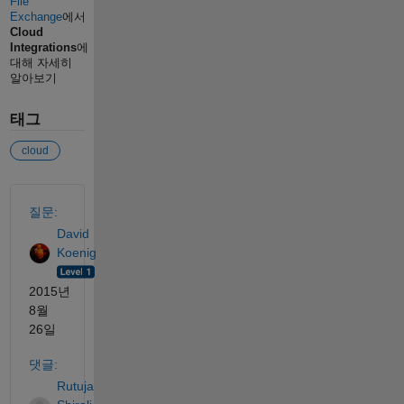
File
Exchange
에서
Cloud
Integrations
에
대해 자세히
알아보기
태그
cloud
참고 항목
질문:
David
Koenig
2015년
8월
26일
댓글:
Rutuja