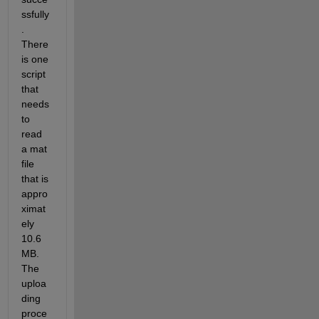
ssfully
. 
There 
is one 
script 
that 
needs 
to 
read 
a mat 
file 
that is 
appro
ximat
ely 
10.6 
MB. 
The 
uploa
ding 
proce