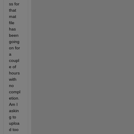
ss for 
that 
mat 
file 
has 
been 
going 
on for 
a 
coupl
e of 
hours 
with 
no 
compl
etion. 
Am I 
askin
g to 
uploa
d too 