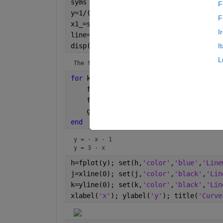
syms 
a x 
F
y=1/(x-1); m=-1; dy=diff(y);
F
x1_=subs(dy,a); eq=x1_==m; x1=solve(eq
I
line=m*(x-x1)+y1;
disp(
'The tangent line(s) are:'
)
I
L
The tangent line(s) are:
for 
k=1:length(x1)
    fprintf(
'y = %s\n'
,char(line(k)))
    f=plot(x1,y1,
'.'
, 
'color'
, 
'black'
    g=fplot(line); set(g,
'color'
,
'blac
end
y = - x - 1

y = 3 - x
h=fplot(y); set(h,
'color'
,
'blue'
,
'Line
j=xline(0); set(j,
'color'
,
'black'
,
'Lin
k=yline(0); set(k,
'color'
,
'black'
,
'Lin
xlabel(
'x'
); ylabel(
'y'
); title(
'Curve