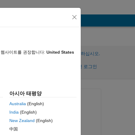
음 웹사이트를 권장합니다:
United States
이 질문에 답변하려면 로그인하십시오.
공유
활동을 팔로우하려면 로그인
댓글 표시
아시아 태평양
질문:
Australia
(English)
rezheen
India
(English)
2025년 5월 28일
nd 
New Zealand
(English)
댓글:
中国
Matt J
복사