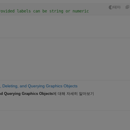
테마
rovided labels can be string or numeric
, Deleting, and Querying Graphics Objects
and Querying Graphics Objects
에 대해 자세히 알아보기