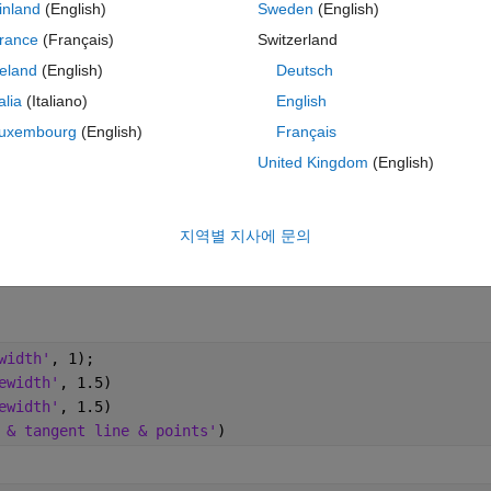
inland
(English)
Sweden
(English)
rance
(Français)
Switzerland
); y1=subs(y,x1); 
reland
(English)
Deutsch
talia
(Italiano)
English
uxembourg
(English)
Français
United Kingdom
(English)
,
'markersize'
,15); hold 
on
지역별 지사에 문의
k'
,
'LineStyle'
, 
'--'
); hold 
on
;
width'
, 1);
ewidth'
, 1.5)
ewidth'
, 1.5)
 & tangent line & points'
)