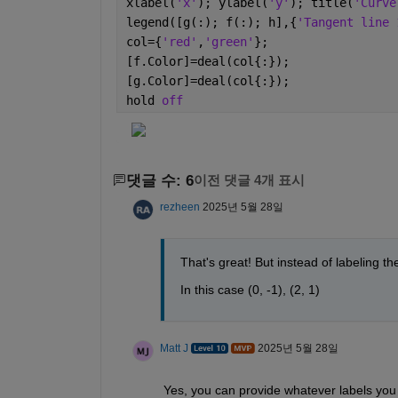
xlabel(
'x'
); ylabel(
'y'
); title(
'Curve
legend([g(:); f(:); h],{
'Tangent line 
col={
'red'
,
'green'
};
[f.Color]=deal(col{:});
[g.Color]=deal(col{:});
hold 
off
댓글 수: 6
이전 댓글 4개 표시
rezheen
2025년 5월 28일
That's great! But instead of labeling the 
In this case (0, -1), (2, 1)
Matt J
2025년 5월 28일
Yes, you can provide whatever labels you