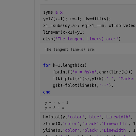
syms 
a x 
y=1/(x-1); m=-1; dy=diff(y);
x1_=subs(dy,a); eq=x1_==m; x1=solve(eq
line=m*(x-x1)+y1;
disp(
'The tangent line(s) are:'
)
The tangent line(s) are:
for 
k=1:length(x1)
    fprintf(
'y = %s\n'
,char(line(k)))
    f(k)=plot(x1(k),y1(k),
'.'
, 
'Marker
    g(k)=fplot(line(k),
'--'
);
end
y = - x - 1

y = 3 - x
h=fplot(y,
'color'
,
'blue'
,
'Linewidth'
, 
xline(0,
'color'
,
'black'
,
'Linewidth'
, 1
yline(0,
'color'
,
'black'
,
'Linewidth'
, 1