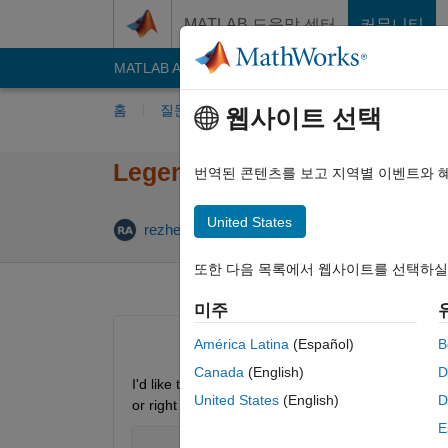
콘텐츠로 바로 가기
MATLAB 도움말 센터
커뮤니티
MATLAB Answers
File Exchange
Cody
AI C
홈
질문하기
답변하기
찾아보기
MA
웹사이트 선택
Legend & Labeling points in 
번역된 콘텐츠를 보고 지역별 이벤트와 
United States
답변 채택됨
rezheen
2025 5월 28
1 답변
또한 다음 목록에서 웹사이트를 선택하실
미주
América Latina
(Español)
B
Canada
(English)
D
I'd like to have a legend that shows all tangent lin
United States
(English)
D
or right next to the points themselves. My code doe
E