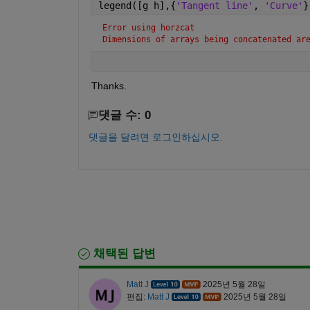
legend([g h],{
'Tangent line'
, 
'Curve'
}
Error using horzcat
Dimensions of arrays being concatenated ar
Thanks.
댓글 수: 0
댓글을 달려면 로그인하십시오.
채택된 답변
Matt J
2025년 5월 28일
편집:
Matt J
2025년 5월 28일