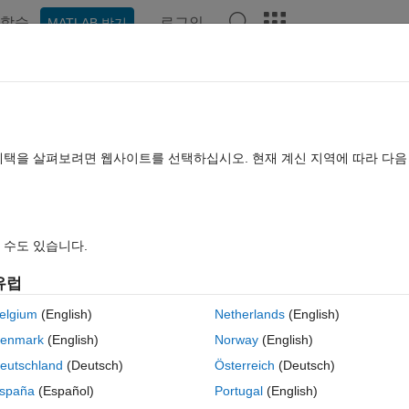
학습
로그인
MATLAB 받기
hat Playground
토론
콘테스트
블로그
게시물
더 보기
TLAB FAQ
더 보기
a plot
혜택을 살펴보려면 웹사이트를 선택하십시오. 현재 계신 지역에 따라 다
업데이트 시간: 2025 5월 28
조회 수: 9 (30일)
 수도 있습니다.
이전 
유럽
elgium
(English)
Netherlands
(English)
Ran in:
0 개 추천
MATLAB Online에서 열기
enmark
(English)
Norway
(English)
es and curves of my graph, also label points if possible either in the lege
eutschland
(Deutsch)
Österreich
(Deutsch)
sn't do either currently:
spaña
(Español)
Portugal
(English)
테마