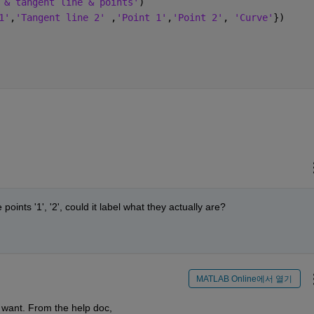
 & tangent line & points'
)
1'
,
'Tangent line 2' 
,
'Point 1'
,
'Point 2'
, 
'Curve'
})
points '1', '2', could it label what they actually are? 
MATLAB Online에서 열기
 want. From the help doc,