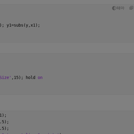
테마
); y1=subs(y,x1); 
Size'
,15); hold 
on
1);
.5);
.5);