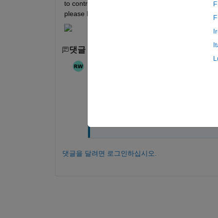
to control the line widht and other properties of t
F
please help me with this? Thanking you in advance.
F
I
I
댓글 수: 1
L
Ron
2024년 11월 13일
I did forget to add the code I am using
findchangepts(ACc(:,2),
'Stati
댓글을 달려면 로그인하십시오.