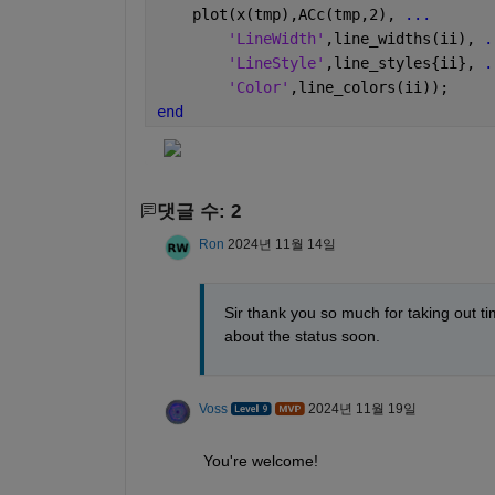
    plot(x(tmp),ACc(tmp,2), 
...
'LineWidth'
,line_widths(ii), 
.
'LineStyle'
,line_styles{ii}, 
.
'Color'
,line_colors(ii));
end
댓글 수: 2
Ron
2024년 11월 14일
Sir thank you so much for taking out tim
about the status soon.
Voss
2024년 11월 19일
You're welcome!