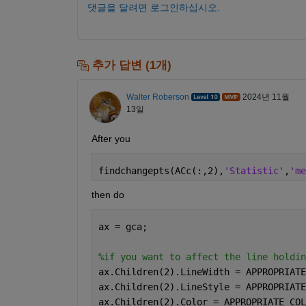
댓글을 달려면 로그인하십시오.
추가 답변 (1개)
Walter Roberson
2024년 11월
13일
After you 
findchangepts(ACc(:,2),
'Statistic'
,
'me
then do
ax = gca;
%if you want to affect the line holdin
ax.Children(2).LineWidth = APPROPRIATE
ax.Children(2).LineStyle = APPROPRIATE
ax.Children(2).Color = APPROPRIATE_COL