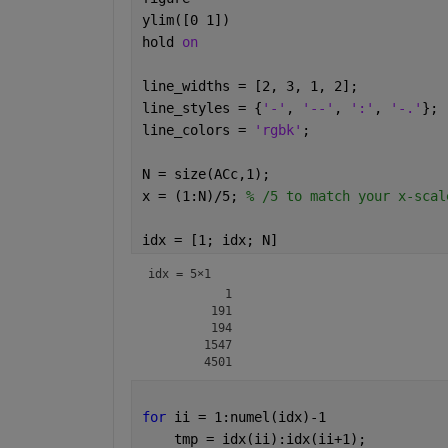
ylim([0 1])
hold 
on
line_widths = [2, 3, 1, 2];
line_styles = {
'-'
, 
'--'
, 
':'
, 
'-.'
};
line_colors = 
'rgbk'
;
N = size(ACc,1);
x = (1:N)/5; 
% /5 to match your x-scal
idx = [1; idx; N]
idx =
5×1
           1

         191

         194

        1547

for 
ii = 1:numel(idx)-1
    tmp = idx(ii):idx(ii+1);