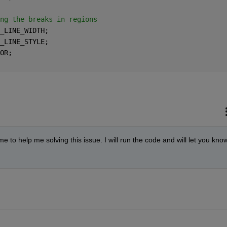
ng the breaks in regions
_LINE_WIDTH;
_LINE_STYLE;
OR;
e to help me solving this issue. I will run the code and will let you know