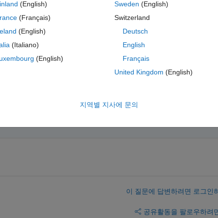
he graph like Line style and color but I am not able to do so. Can anyone 
inland
(English)
Sweden
(English)
 My data looks like this. 
rance
(Français)
Switzerland
reland
(English)
Deutsch
talia
(Italiano)
English
uxembourg
(English)
Français
MATLAB Online에서 열기
United Kingdom
(English)
. This is my code.
지역별 지사에 문의
복
테마
stic'
,
'mean'
,
'MaxNumChanges'
,2); hold 
on
이 질문에 답변하려면 로그인
공유
활동을 팔로우하려