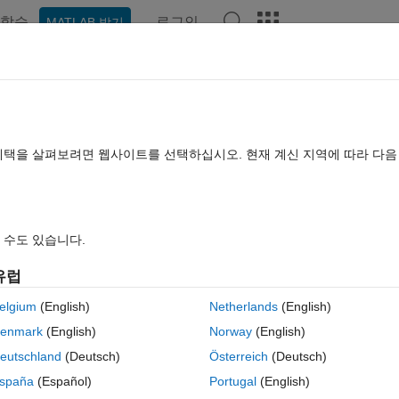
학습
로그인
MATLAB 받기
hat Playground
토론
콘테스트
블로그
게시물
더 보기
TLAB FAQ
더 보기
color in findchangepts function.
혜택을 살펴보려면 웹사이트를 선택하십시오. 현재 계신 지역에 따라 다
업데이트 시간: 2024 11월 19
조회 수: 6 (30일)
 수도 있습니다.
유럽
elgium
(English)
Netherlands
(English)
0 개 추천
enmark
(English)
Norway
(English)
eutschland
(Deutsch)
Österreich
(Deutsch)
spaña
(Español)
Portugal
(English)
gepts function to partition the data in different number of regions. I wis