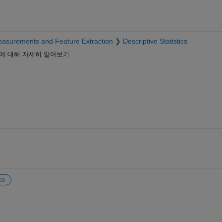
asurements and Feature Extraction
Descriptive Statistics
에 대해 자세히 알아보기
es