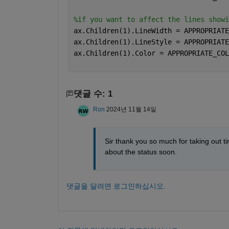
%if you want to affect the lines showi
ax.Children(1).LineWidth = APPROPRIATE
ax.Children(1).LineStyle = APPROPRIATE
ax.Children(1).Color = APPROPRIATE_COL
댓글 수: 1
Ron
2024년 11월 14일
Sir thank you so much for taking out tim
about the status soon.
댓글을 달려면 로그인하십시오.