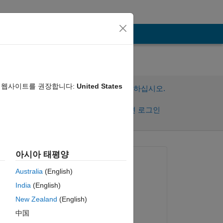
음 웹사이트를 권장합니다:
United States
이 질문에 답변하려면 로그인하십시오.
공유
활동을 팔로우하려면 로그인
아시아 태평양
질문:
Australia
(English)
Ron
India
(English)
2024년 11월 13일
New Zealand
(English)
댓글:
中国
h 
Voss