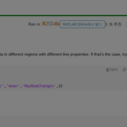
Ran in:
1 개 추천
MATLAB Online에서 열기
 in different regions with different line properties. If that's the case, try 
테마
c'
,
'mean'
,
'MaxNumChanges'
,3)