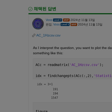
채택된 답변
Voss
2024년 11월 13일
편집:
Voss
2024년 11월 13일
AC_1Hzcsv.csv
As I interpret the question, you want to plot the data
something like this:
ACc = readmatrix(
'AC_1Hzcsv.csv'
);
idx = findchangepts(ACc(:,2),
'Statisti
idx =
3×1
         191

         194

figure