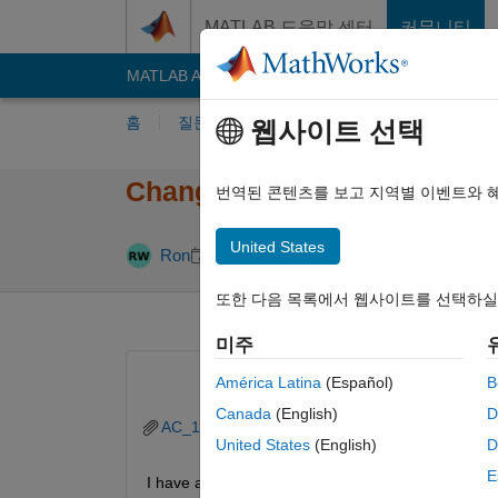
콘텐츠로 바로 가기
MATLAB 도움말 센터
커뮤니티
MATLAB Answers
File Exchange
Cody
AI C
홈
질문하기
답변하기
찾아보기
MA
웹사이트 선택
Change Line width and Line 
번역된 콘텐츠를 보고 지역별 이벤트와 
United States
답변 채택됨
Ron
2024 11월 13
2 답변
또한 다음 목록에서 웹사이트를 선택하실
미주
América Latina
(Español)
B
Canada
(English)
D
AC_1Hzcsv.csv
United States
(English)
D
E
I have a dataset, attached, and I am using findchan