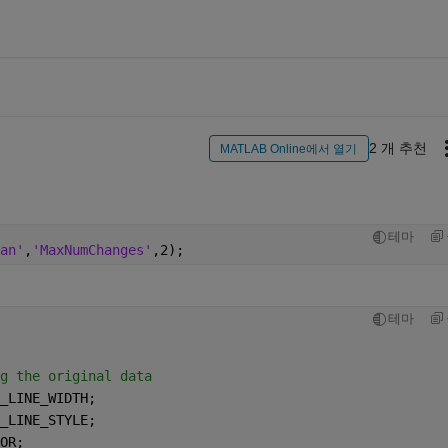
2 개 추천
MATLAB Online에서 열기
테마
an'
,
'MaxNumChanges'
,2);
테마
g the original data
_LINE_WIDTH;
_LINE_STYLE;
OR;